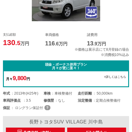
支払総額
車両価格
諸費用
130
.5
116
13
万円
.6
万円
.9
万円
※価格は展示店にて8月登録の場合
※消費税10%込み
頭金・ボーナス併用プラン
月々が更に楽々！
9,800
>詳しくはこちら
月々
円
年式
2013年(H25年)
車検
車検整備付
走行距離
50,000km
車両
評価点
3.5
修復歴
なし
法定整備
定期点検整備付
保証
ロングラン保証付
長野トヨタSUV VILLAGE 川中島