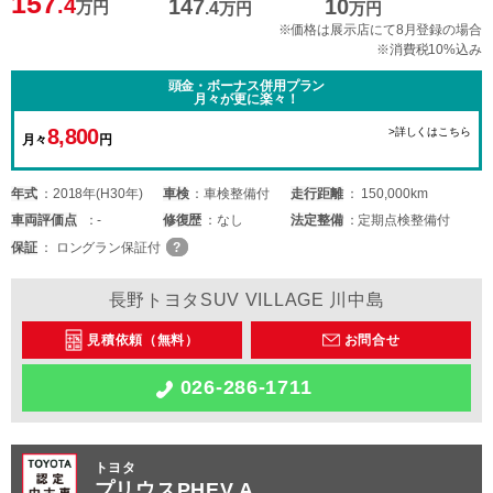
157
.4
147
10
万円
.4
万円
万円
※価格は展示店にて8月登録の場合
※消費税10%込み
頭金・ボーナス併用プラン
月々が更に楽々！
8,800
>詳しくはこちら
月々
円
年式
2018年(H30年)
車検
車検整備付
走行距離
150,000km
車両
評価点
-
修復歴
なし
法定整備
定期点検整備付
保証
ロングラン保証付
長野トヨタSUV VILLAGE 川中島
見積依頼（無料）
お問合せ
026-286-1711
トヨタ
プリウスPHEV A