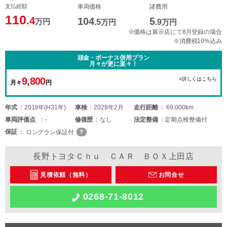
支払総額
車両価格
諸費用
110
.4
104
5
万円
.5
万円
.9
万円
※価格は展示店にて8月登録の場合
※消費税10%込み
頭金・ボーナス併用プラン
月々が更に楽々！
9,800
>詳しくはこちら
月々
円
年式
2019年(H31年)
車検
2028年2月
走行距離
69,000km
車両
評価点
-
修復歴
なし
法定整備
定期点検整備付
保証
ロングラン保証付
長野トヨタＣｈｕ ＣＡＲ ＢＯＸ上田店
見積依頼（無料）
お問合せ
0268-71-8012