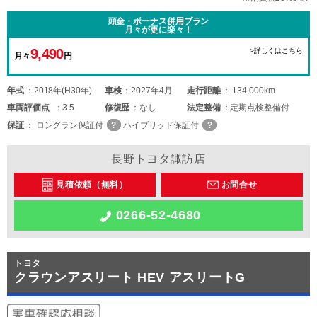
頭金・ボーナス併用プラン
月々が更に楽々！
9,490
>詳しくはこちら
月々
円
年式
2018年(H30年)
車検
2027年4月
走行距離
134,000km
車両
評価点
3.5
修復歴
なし
法定整備
定期点検整備付
保証
ロングラン保証付
ハイブリッド保証付
長野トヨタ諏訪店
見積依頼（無料）
お問合せ
0266-52-4680
トヨタ
クラウンアスリート HEV アスリートG