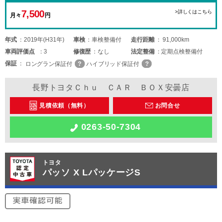
7,500
>詳しくはこちら
月々
円
年式
2019年(H31年)
車検
車検整備付
走行距離
91,000km
車両
評価点
3
修復歴
なし
法定整備
定期点検整備付
保証
ロングラン保証付
ハイブリッド保証付
長野トヨタＣｈｕ ＣＡＲ ＢＯＸ安曇店
見積依頼（無料）
お問合せ
0263-50-7304
トヨタ
パッソ X LパッケージS