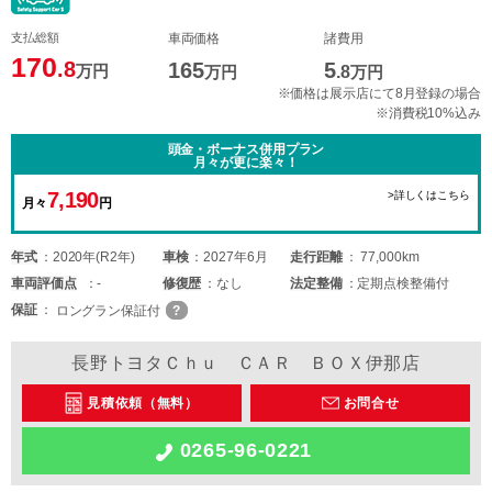
支払総額
車両価格
諸費用
170
.8
165
5
万円
万円
.8
万円
※価格は展示店にて8月登録の場合
※消費税10%込み
頭金・ボーナス併用プラン
月々が更に楽々！
7,190
>詳しくはこちら
月々
円
年式
2020年(R2年)
車検
2027年6月
走行距離
77,000km
車両
評価点
-
修復歴
なし
法定整備
定期点検整備付
保証
ロングラン保証付
長野トヨタＣｈｕ ＣＡＲ ＢＯＸ伊那店
見積依頼（無料）
お問合せ
0265-96-0221