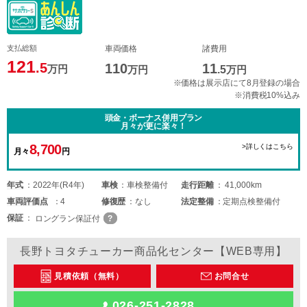
支払総額
車両価格
諸費用
121
.5
110
11
万円
万円
.5
万円
※価格は展示店にて8月登録の場合
※消費税10%込み
頭金・ボーナス併用プラン
月々が更に楽々！
8,700
>詳しくはこちら
月々
円
年式
2022年(R4年)
車検
車検整備付
走行距離
41,000km
車両
評価点
4
修復歴
なし
法定整備
定期点検整備付
保証
ロングラン保証付
長野トヨタチューカー商品化センター【WEB専用】
見積依頼（無料）
お問合せ
026-251-2828