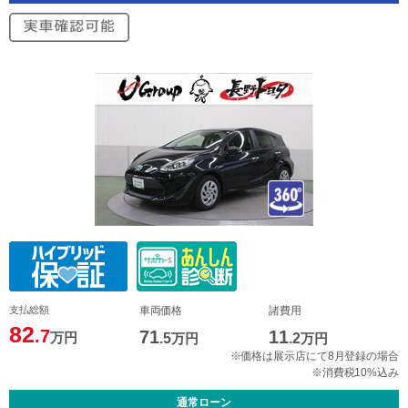
支払総額
車両価格
諸費用
82
.7
71
11
万円
.5
万円
.2
万円
※価格は展示店にて8月登録の場合
※消費税10%込み
通常ローン