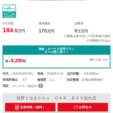
支払総額
車両価格
諸費用
184
.5
175
9
万円
万円
.5
万円
※価格は展示店にて8月登録の場合
※消費税10%込み
頭金・ボーナス併用プラン
月々が更に楽々！
9,200
>詳しくはこちら
月々
円
年式
2015年(H27年)
車検
2026年11月
走行距離
106,000km
車両
評価点
3.5
修復歴
なし
法定整備
定期点検整備付
保証
ロングラン保証付
長野トヨタＣｈｕ ＣＡＲ ＢＯＸ佐久店
見積依頼（無料）
お問合せ