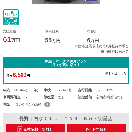
支払総額
車両価格
諸費用
61
55
6
万円
万円
万円
※価格は展示店にて8月登録の場合
※消費税10%込み
頭金・ボーナス併用プラン
月々が更に楽々！
6,500
>詳しくはこちら
月々
円
年式
2014年(H26年)
車検
2027年3月
走行距離
87,000km
車両
評価点
-
修復歴
なし
法定整備
定期点検整備なし
保証
ロングラン保証付
長野トヨタＣｈｕ ＣＡＲ ＢＯＸ安曇店
見積依頼（無料）
お問合せ