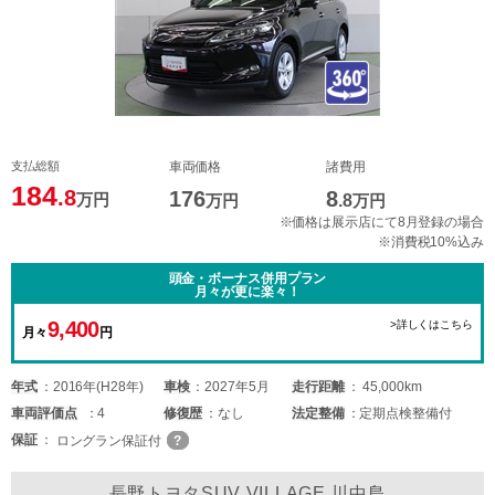
支払総額
車両価格
諸費用
184
.8
176
8
万円
万円
.8
万円
※価格は展示店にて8月登録の場合
※消費税10%込み
頭金・ボーナス併用プラン
月々が更に楽々！
9,400
>詳しくはこちら
月々
円
年式
2016年(H28年)
車検
2027年5月
走行距離
45,000km
車両
評価点
4
修復歴
なし
法定整備
定期点検整備付
保証
ロングラン保証付
長野トヨタSUV VILLAGE 川中島