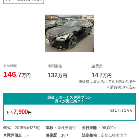
支払総額
車両価格
諸費用
146
.7
132
14
万円
万円
.7
万円
※価格は展示店にて8月登録の場合
※消費税10%込み
頭金・ボーナス併用プラン
月々が更に楽々！
7,900
>詳しくはこちら
月々
円
年式
2015年(H27年)
車検
車検整備付
走行距離
98,000km
車両
評価点
-
修復歴
あり
法定整備
定期点検整備付