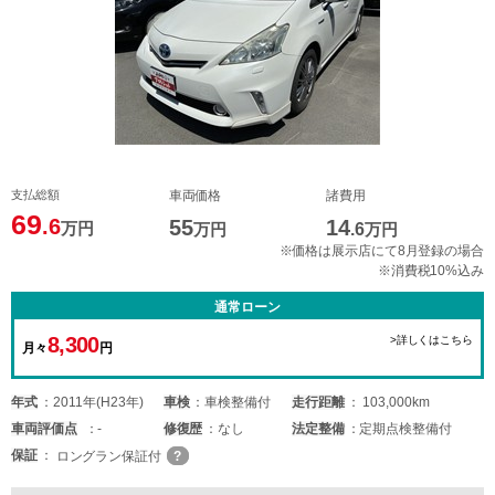
支払総額
車両価格
諸費用
69
.6
55
14
万円
万円
.6
万円
※価格は展示店にて8月登録の場合
※消費税10%込み
通常ローン
8,300
>詳しくはこちら
月々
円
年式
2011年(H23年)
車検
車検整備付
走行距離
103,000km
車両
評価点
-
修復歴
なし
法定整備
定期点検整備付
保証
ロングラン保証付