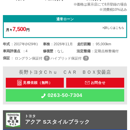
※価格は展示店にて8月登録の場合
※消費税10%込み
通常ローン
7,500
>詳しくはこちら
月々
円
年式
2017年(H29年)
車検
2026年11月
走行距離
95,000km
車両
評価点
4
修復歴
なし
法定整備
定期点検整備付
保証
ロングラン保証付
ハイブリッド保証付
長野トヨタＣｈｕ ＣＡＲ ＢＯＸ安曇店
見積依頼（無料）
お問合せ
0263-50-7304
トヨタ
アクア Sスタイルブラック