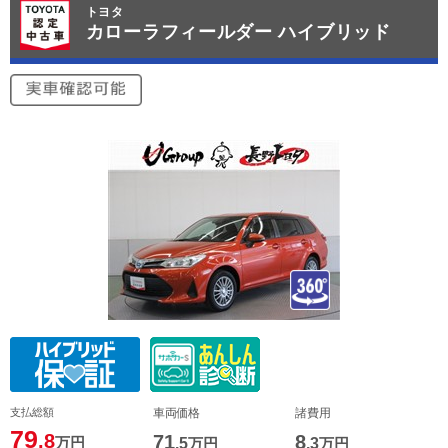
トヨタ
カローラフィールダー ハイブリッド
支払総額
車両価格
諸費用
79
.8
71
8
万円
.5
万円
.3
万円