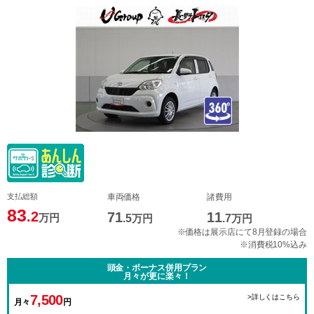
支払総額
車両価格
諸費用
83
.2
71
11
万円
.5
万円
.7
万円
※価格は展示店にて8月登録の場合
※消費税10%込み
頭金・ボーナス併用プラン
月々が更に楽々！
7,500
>詳しくはこちら
月々
円