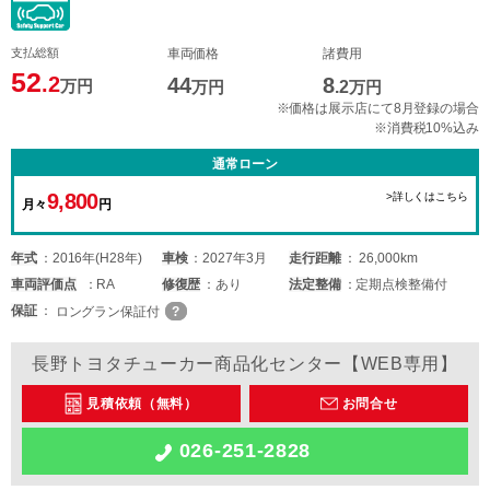
支払総額
車両価格
諸費用
52
.2
44
8
万円
万円
.2
万円
※価格は展示店にて8月登録の場合
※消費税10%込み
通常ローン
9,800
>詳しくはこちら
月々
円
年式
2016年(H28年)
車検
2027年3月
走行距離
26,000km
車両
評価点
RA
修復歴
あり
法定整備
定期点検整備付
保証
ロングラン保証付
長野トヨタチューカー商品化センター【WEB専用】
見積依頼（無料）
お問合せ
026-251-2828