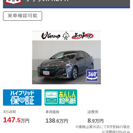
支払総額
車両価格
諸費用
147
.5
138
8
万円
.6
万円
.9
万円
※価格は展示店にて8月登録の場合
※消費税10%込み