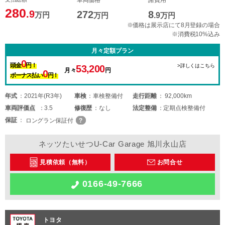
280
.9
272
8
万円
万円
.9
万円
※価格は展示店にて8月登録の場合
※消費税10%込み
月々定額プラン
0
頭金
円！
>詳しくはこちら
53,200
月々
円
0
ボーナス払い
円！
年式
2021年(R3年)
車検
車検整備付
走行距離
92,000km
車両
評価点
3.5
修復歴
なし
法定整備
定期点検整備付
保証
ロングラン保証付
ネッツたいせつU-Car Garage 旭川永山店
見積依頼（無料）
お問合せ
0166-49-7666
トヨタ