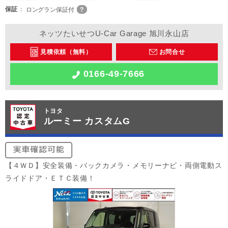
保証
ロングラン保証付
ネッツたいせつU-Car Garage 旭川永山店
見積依頼（無料）
お問合せ
0166-49-7666
トヨタ
ルーミー カスタムG
【４ＷＤ】安全装備・バックカメラ・メモリーナビ・両側電動ス
ライドドア・ＥＴＣ装備！