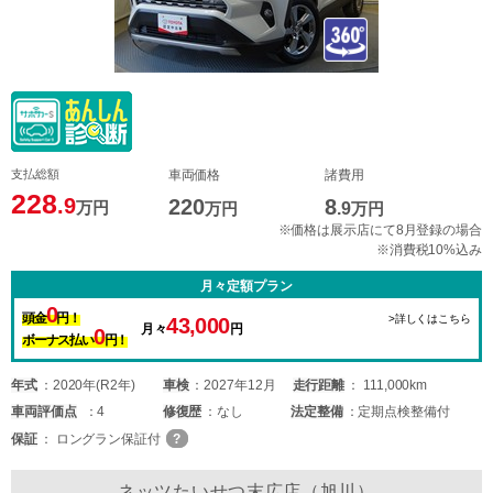
支払総額
車両価格
諸費用
228
.9
220
8
万円
万円
.9
万円
※価格は展示店にて8月登録の場合
※消費税10%込み
月々定額プラン
0
頭金
円！
>詳しくはこちら
43,000
月々
円
0
ボーナス払い
円！
年式
2020年(R2年)
車検
2027年12月
走行距離
111,000km
車両
評価点
4
修復歴
なし
法定整備
定期点検整備付
保証
ロングラン保証付
ネッツたいせつ末広店（旭川）