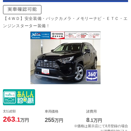
【４ＷＤ】安全装備・バックカメラ・メモリーナビ・ＥＴＣ・エ
ンジンスターター装備！
支払総額
車両価格
諸費用
263
.1
255
8
万円
万円
.1
万円
※価格は展示店にて8月登録の場合