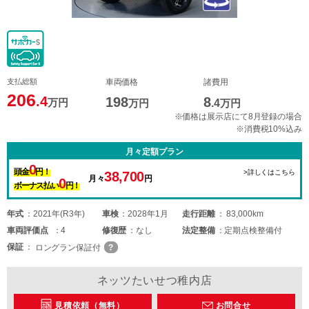
支払総額
車両価格
諸費用
206
.4
198
8
万円
万円
.4
万円
※価格は展示店にて8月登録の場合
※消費税10%込み
月々定額プラン
0
頭金
円！
>詳しくはこちら
38,700
月々
円
0
ボーナス払い
円！
年式
2021年(R3年)
車検
2028年1月
走行距離
83,000km
車両
評価点
4
修復歴
なし
法定整備
定期点検整備付
保証
ロングラン保証付
ネッツたいせつ稚内店
見積依頼（無料）
お問合せ