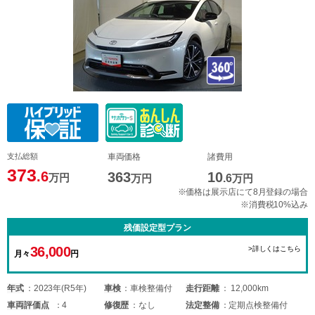
支払総額
車両価格
諸費用
373
.6
363
10
万円
万円
.6
万円
※価格は展示店にて8月登録の場合
※消費税10%込み
残価設定型プラン
36,000
>詳しくはこちら
月々
円
年式
2023年(R5年)
車検
車検整備付
走行距離
12,000km
車両
評価点
4
修復歴
なし
法定整備
定期点検整備付