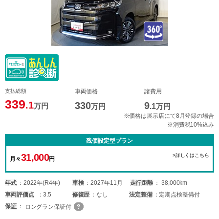
支払総額
車両価格
諸費用
339
.1
330
9
万円
万円
.1
万円
※価格は展示店にて8月登録の場合
※消費税10%込み
残価設定型プラン
31,000
>詳しくはこちら
月々
円
年式
2022年(R4年)
車検
2027年11月
走行距離
38,000km
車両
評価点
3.5
修復歴
なし
法定整備
定期点検整備付
保証
ロングラン保証付