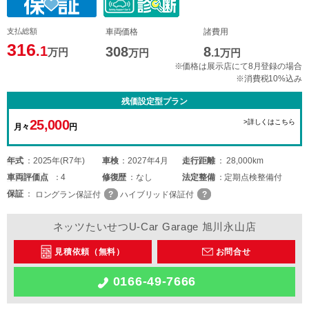
支払総額
車両価格
諸費用
316
.1
308
8
万円
万円
.1
万円
※価格は展示店にて8月登録の場合
※消費税10%込み
残価設定型プラン
25,000
>詳しくはこちら
月々
円
年式
2025年(R7年)
車検
2027年4月
走行距離
28,000km
車両
評価点
4
修復歴
なし
法定整備
定期点検整備付
保証
ロングラン保証付
ハイブリッド保証付
ネッツたいせつU-Car Garage 旭川永山店
見積依頼（無料）
お問合せ
0166-49-7666