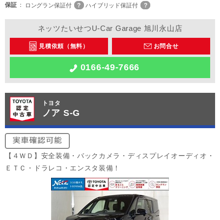
保証
ロングラン保証付
ハイブリッド保証付
ネッツたいせつU-Car Garage 旭川永山店
見積依頼（無料）
お問合せ
0166-49-7666
トヨタ
ノア S-G
【４ＷＤ】安全装備・バックカメラ・ディスプレイオーディオ・
ＥＴＣ・ドラレコ・エンスタ装備！