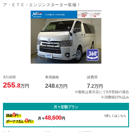
ア・ＥＴＣ・エンジンスターター装備！
支払総額
車両価格
諸費用
255
.8
248
7
万円
.6
万円
.2
万円
※価格は展示店にて8月登録の場合
※消費税10%込み
月々定額プラン
0
頭金
円！
>詳しくはこちら
48,600
月々
円
0
ボーナス払い
円！