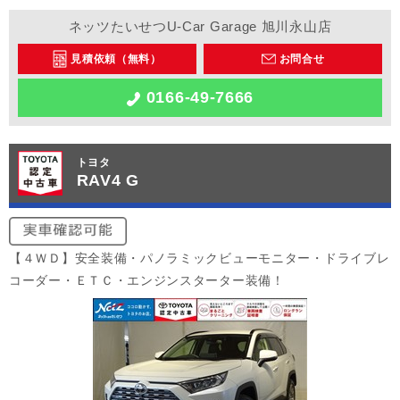
ネッツたいせつU-Car Garage 旭川永山店
見積依頼（無料）
お問合せ
0166-49-7666
トヨタ
RAV4 G
【４ＷＤ】安全装備・パノラミックビューモニター・ドライブレ
コーダー・ＥＴＣ・エンジンスターター装備！