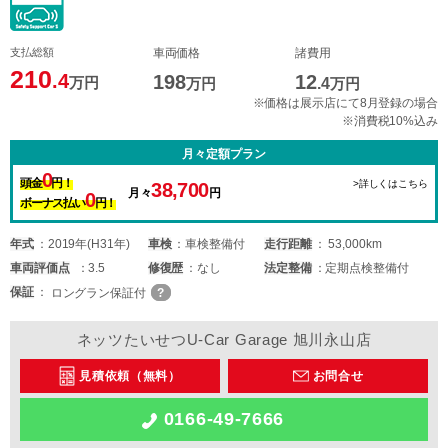
支払総額
車両価格
諸費用
210
.4
198
12
万円
万円
.4
万円
※価格は展示店にて8月登録の場合
※消費税10%込み
月々定額プラン
0
頭金
円！
>詳しくはこちら
38,700
月々
円
0
ボーナス払い
円！
年式
2019年(H31年)
車検
車検整備付
走行距離
53,000km
車両
評価点
3.5
修復歴
なし
法定整備
定期点検整備付
保証
ロングラン保証付
ネッツたいせつU-Car Garage 旭川永山店
見積依頼（無料）
お問合せ
0166-49-7666