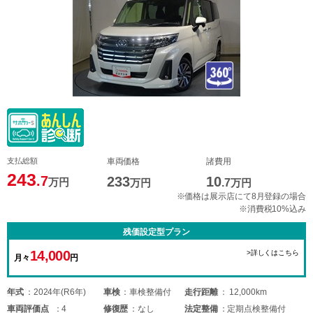
支払総額
車両価格
諸費用
243
.7
233
10
万円
万円
.7
万円
※価格は展示店にて8月登録の場合
※消費税10%込み
残価設定型プラン
14,000
>詳しくはこちら
月々
円
年式
2024年(R6年)
車検
車検整備付
走行距離
12,000km
車両
評価点
4
修復歴
なし
法定整備
定期点検整備付