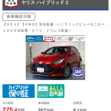
ヤリス ハイブリッド Z
【ＨＥＶ】【４ＷＤ】安全装備・パノラミックビューモニター・
１５００Ｗ給電・ＥＴＣ・ドラレコ装備！
支払総額
車両価格
諸費用
275
.4
267
8
万円
万円
.4
万円