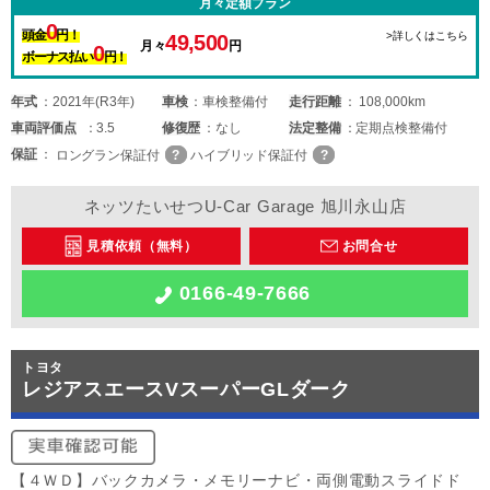
月々定額プラン
0
頭金
円！
>詳しくはこちら
49,500
月々
円
0
ボーナス払い
円！
年式
2021年(R3年)
車検
車検整備付
走行距離
108,000km
車両
評価点
3.5
修復歴
なし
法定整備
定期点検整備付
保証
ロングラン保証付
ハイブリッド保証付
ネッツたいせつU-Car Garage 旭川永山店
見積依頼（無料）
お問合せ
0166-49-7666
トヨタ
レジアスエースVスーパーGLダーク
【４ＷＤ】バックカメラ・メモリーナビ・両側電動スライドド