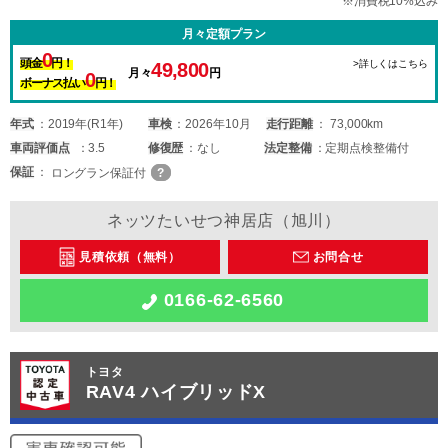
※消費税10%込み
月々定額プラン
0
頭金
円！
>詳しくはこちら
49,800
月々
円
0
ボーナス払い
円！
年式
2019年(R1年)
車検
2026年10月
走行距離
73,000km
車両
評価点
3.5
修復歴
なし
法定整備
定期点検整備付
保証
ロングラン保証付
ネッツたいせつ神居店（旭川）
見積依頼（無料）
お問合せ
0166-62-6560
トヨタ
RAV4 ハイブリッドX