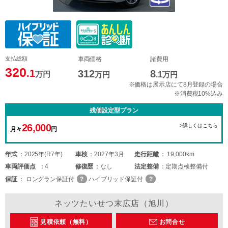
支払総額
車両価格
諸費用
320
.1
312
8
万円
万円
.1
万円
※価格は展示店にて8月登録の場合
※消費税10%込み
残価設定型プラン
26,000
>詳しくはこちら
月々
円
年式
2025年(R7年)
車検
2027年3月
走行距離
19,000km
車両
評価点
4
修復歴
なし
法定整備
定期点検整備付
保証
ロングラン保証付
ハイブリッド保証付
ネッツたいせつ末広店（旭川）
見積依頼（無料）
お問合せ