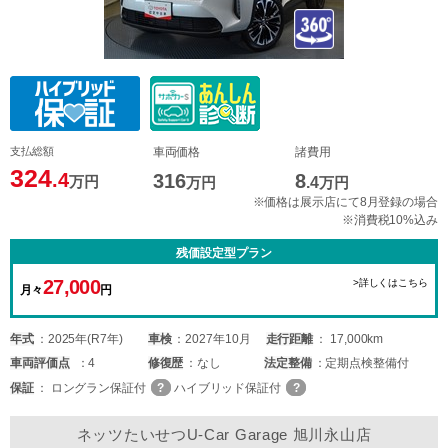
支払総額
車両価格
諸費用
324
.4
316
8
万円
万円
.4
万円
※価格は展示店にて8月登録の場合
※消費税10%込み
残価設定型プラン
27,000
>詳しくはこちら
月々
円
年式
2025年(R7年)
車検
2027年10月
走行距離
17,000km
車両
評価点
4
修復歴
なし
法定整備
定期点検整備付
保証
ロングラン保証付
ハイブリッド保証付
ネッツたいせつU-Car Garage 旭川永山店