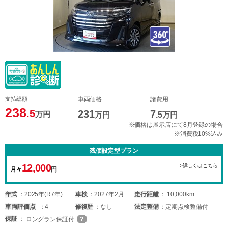
支払総額
車両価格
諸費用
238
.5
231
7
万円
万円
.5
万円
※価格は展示店にて8月登録の場合
※消費税10%込み
残価設定型プラン
12,000
>詳しくはこちら
月々
円
年式
2025年(R7年)
車検
2027年2月
走行距離
10,000km
車両
評価点
4
修復歴
なし
法定整備
定期点検整備付
保証
ロングラン保証付