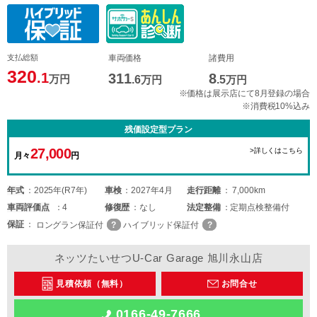
支払総額
車両価格
諸費用
320
.1
311
8
万円
.6
万円
.5
万円
※価格は展示店にて8月登録の場合
※消費税10%込み
残価設定型プラン
27,000
>詳しくはこちら
月々
円
年式
2025年(R7年)
車検
2027年4月
走行距離
7,000km
車両
評価点
4
修復歴
なし
法定整備
定期点検整備付
保証
ロングラン保証付
ハイブリッド保証付
ネッツたいせつU-Car Garage 旭川永山店
見積依頼（無料）
お問合せ
0166-49-7666