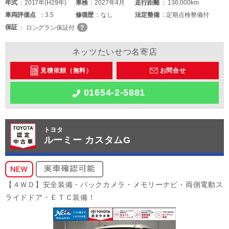
年式
2017年(H29年)
車検
2027年4月
走行距離
136,000km
車両
評価点
3.5
修復歴
なし
法定整備
定期点検整備付
保証
ロングラン保証付
ネッツたいせつ名寄店
見積依頼（無料）
お問合せ
01654-2-5881
トヨタ
ルーミー カスタムG
【４ＷＤ】安全装備・バックカメラ・メモリーナビ・両側電動ス
ライドドア・ＥＴＣ装備！