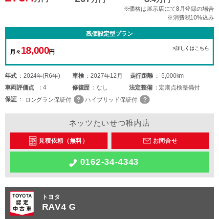
※価格は展示店にて8月登録の場合
※消費税10%込み
残価設定型プラン
18,000
>詳しくはこちら
月々
円
年式
2024年(R6年)
車検
2027年12月
走行距離
5,000km
車両
評価点
4
修復歴
なし
法定整備
定期点検整備付
保証
ロングラン保証付
ハイブリッド保証付
ネッツたいせつ稚内店
見積依頼（無料）
お問合せ
0162-34-4343
トヨタ
RAV4 G