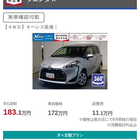
【４ＷＤ】キーレス装備！
支払総額
車両価格
諸費用
183
.1
172
11
万円
万円
.1
万円
※価格は展示店にて8月登録の場合
※消費税10%込み
月々定額プラン