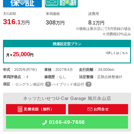
支払総額
車両価格
諸費用
316
.1
308
8
万円
万円
.1
万円
※価格は展示店にて8月登録の場合
※消費税10%込み
残価設定型プラン
25,000
>詳しくはこちら
月々
円
年式
2025年(R7年)
車検
2027年4月
走行距離
28,000km
車両
評価点
4
修復歴
なし
法定整備
定期点検整備付
保証
ロングラン保証付
ハイブリッド保証付
ネッツたいせつU-Car Garage 旭川永山店
見積依頼（無料）
お問合せ
0166-49-7666