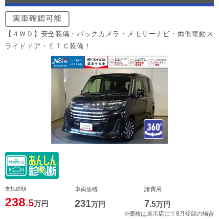
【４ＷＤ】安全装備・バックカメラ・メモリーナビ・両側電動ス
ライドドア・ＥＴＣ装備！
支払総額
車両価格
諸費用
238
.5
231
7
万円
万円
.5
万円
※価格は展示店にて8月登録の場合