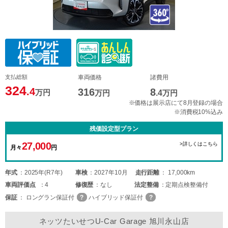
支払総額
車両価格
諸費用
324
.4
316
8
万円
万円
.4
万円
※価格は展示店にて8月登録の場合
※消費税10%込み
残価設定型プラン
27,000
>詳しくはこちら
月々
円
年式
2025年(R7年)
車検
2027年10月
走行距離
17,000km
車両
評価点
4
修復歴
なし
法定整備
定期点検整備付
保証
ロングラン保証付
ハイブリッド保証付
ネッツたいせつU-Car Garage 旭川永山店