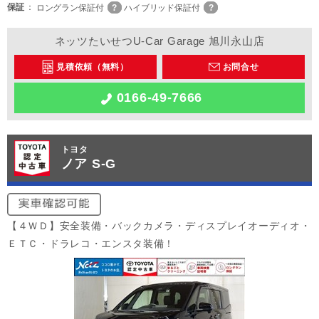
保証
ロングラン保証付
ハイブリッド保証付
ネッツたいせつU-Car Garage 旭川永山店
見積依頼（無料）
お問合せ
0166-49-7666
トヨタ
ノア S-G
【４ＷＤ】安全装備・バックカメラ・ディスプレイオーディオ・
ＥＴＣ・ドラレコ・エンスタ装備！