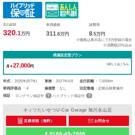
支払総額
車両価格
諸費用
320
.1
311
8
万円
.6
万円
.5
万円
※価格は展示店にて8月登録の場合
※消費税10%込み
残価設定型プラン
27,000
>詳しくはこちら
月々
円
年式
2025年(R7年)
車検
2027年4月
走行距離
7,000km
車両
評価点
4
修復歴
なし
法定整備
定期点検整備付
保証
ロングラン保証付
ハイブリッド保証付
ネッツたいせつU-Car Garage 旭川永山店
見積依頼（無料）
お問合せ
0166-49-7666