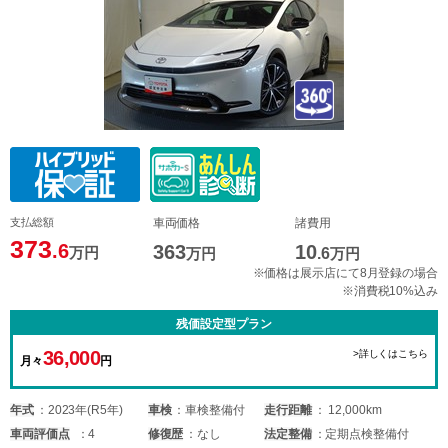
支払総額
車両価格
諸費用
373
.6
363
10
万円
万円
.6
万円
※価格は展示店にて8月登録の場合
※消費税10%込み
残価設定型プラン
36,000
>詳しくはこちら
月々
円
年式
2023年(R5年)
車検
車検整備付
走行距離
12,000km
車両
評価点
4
修復歴
なし
法定整備
定期点検整備付