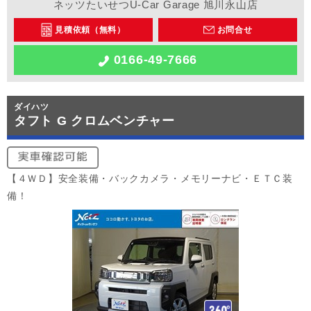
ネッツたいせつU-Car Garage 旭川永山店
見積依頼（無料）
お問合せ
0166-49-7666
ダイハツ
タフト G クロムベンチャー
【４ＷＤ】安全装備・バックカメラ・メモリーナビ・ＥＴＣ装
備！