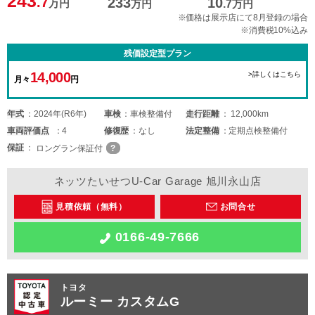
243
.7
233
10
万円
万円
.7
万円
※価格は展示店にて8月登録の場合
※消費税10%込み
残価設定型プラン
14,000
>詳しくはこちら
月々
円
年式
2024年(R6年)
車検
車検整備付
走行距離
12,000km
車両
評価点
4
修復歴
なし
法定整備
定期点検整備付
保証
ロングラン保証付
ネッツたいせつU-Car Garage 旭川永山店
見積依頼（無料）
お問合せ
0166-49-7666
トヨタ
ルーミー カスタムG