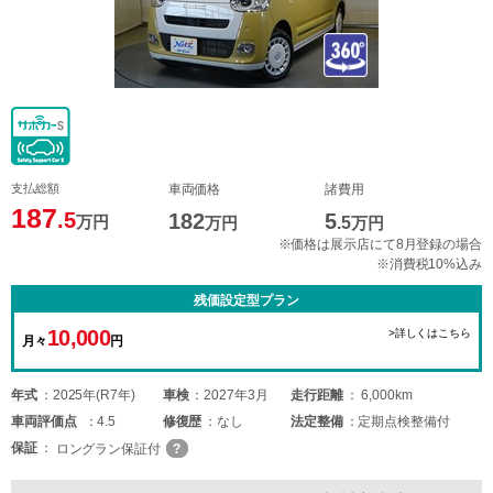
支払総額
車両価格
諸費用
187
.5
182
5
万円
万円
.5
万円
※価格は展示店にて8月登録の場合
※消費税10%込み
残価設定型プラン
10,000
>詳しくはこちら
月々
円
年式
2025年(R7年)
車検
2027年3月
走行距離
6,000km
車両
評価点
4.5
修復歴
なし
法定整備
定期点検整備付
保証
ロングラン保証付