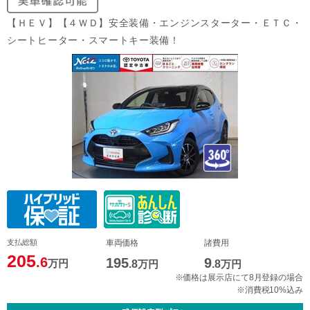
【ＨＥＶ】【４ＷＤ】安全装備・エンジンスターター・ＥＴＣ・
シートヒーター・スマートキー装備！
支払総額
車両価格
諸費用
205
.6
195
9
万円
.8
万円
.8
万円
※価格は展示店にて8月登録の場合
※消費税10%込み