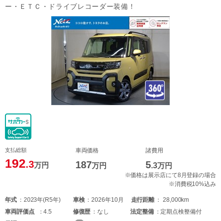
ー・ＥＴＣ・ドライブレコーダー装備！
支払総額
車両価格
諸費用
192
.3
187
5
万円
万円
.3
万円
※価格は展示店にて8月登録の場合
※消費税10%込み
年式
2023年(R5年)
車検
2026年10月
走行距離
28,000km
車両
評価点
4.5
修復歴
なし
法定整備
定期点検整備付