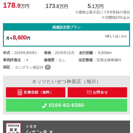
178
.9
173
5
万円
.8
万円
.1
万円
※価格は展示店にて8月登録の場合
※消費税10%込み
残価設定型プラン
8,600
>詳しくはこちら
月々
円
年式
2024年(R6年)
車検
2026年10月
走行距離
9,000km
車両
評価点
4
修復歴
なし
法定整備
定期点検整備付
保証
ロングラン保証付
ネッツたいせつ神居店（旭川）
見積依頼（無料）
お問合せ
0166-62-6560
トヨタ
シエンタ X