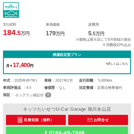
支払総額
車両価格
諸費用
184
.5
179
5
万円
万円
.5
万円
※価格は展示店にて8月登録の場合
※消費税10%込み
残価設定型プラン
17,400
>詳しくはこちら
月々
円
年式
2025年(R7年)
車検
2027年2月
走行距離
5,000km
車両
評価点
4.5
修復歴
なし
法定整備
定期点検整備付
保証
ロングラン保証付
ネッツたいせつU-Car Garage 旭川永山店
見積依頼（無料）
お問合せ
0166-49-7666