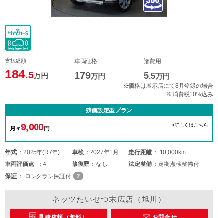
支払総額
車両価格
諸費用
184
.5
179
5
万円
万円
.5
万円
※価格は展示店にて8月登録の場合
※消費税10%込み
残価設定型プラン
9,000
>詳しくはこちら
月々
円
年式
2025年(R7年)
車検
2027年1月
走行距離
10,000km
車両
評価点
4
修復歴
なし
法定整備
定期点検整備付
保証
ロングラン保証付
ネッツたいせつ末広店（旭川）
見積依頼（無料）
お問合せ