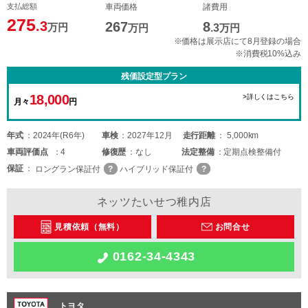
支払総額
車両価格
諸費用
275
.3
267
8
万円
万円
.3
万円
※価格は展示店にて8月登録の場合
※消費税10%込み
残価設定型プラン
18,000
>詳しくはこちら
月々
円
年式
2024年(R6年)
車検
2027年12月
走行距離
5,000km
車両
評価点
4
修復歴
なし
法定整備
定期点検整備付
保証
ロングラン保証付
ハイブリッド保証付
ネッツたいせつ稚内店
見積依頼（無料）
お問合せ
0162-34-4343
トヨタ