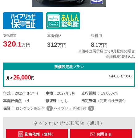
支払総額
車両価格
諸費用
320
.1
312
8
万円
万円
.1
万円
※価格は展示店にて8月登録の場合
※消費税10%込み
残価設定型プラン
26,000
>詳しくはこちら
月々
円
年式
2025年(R7年)
車検
2027年3月
走行距離
19,000km
車両
評価点
4
修復歴
なし
法定整備
定期点検整備付
保証
ロングラン保証付
ハイブリッド保証付
ネッツたいせつ末広店（旭川）
見積依頼（無料）
お問合せ