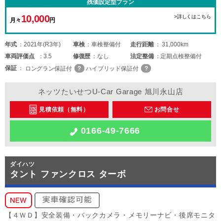
残価設定型プラン
10,000
>詳しくはこちら
月々
円
年式
2021年(R3年)
車検
車検整備付
走行距離
31,000km
車両
評価点
3.5
修復歴
なし
法定整備
定期点検整備付
保証
ロングラン保証付
ハイブリッド保証付
ネッツたいせつU-Car Garage 旭川永山店
見積依頼（無料）
お問合せ
0166-49-7666
ダイハツ
タント ファンクロス ターボ
【４ＷＤ】安全装備・バックカメラ・メモリーナビ・後席モニタ