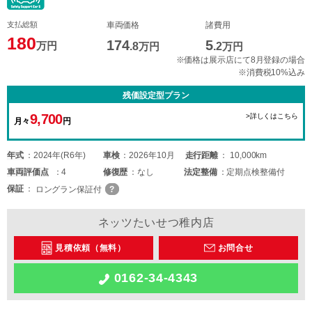
支払総額
車両価格
諸費用
180
174
5
万円
.8
万円
.2
万円
※価格は展示店にて8月登録の場合
※消費税10%込み
残価設定型プラン
9,700
>詳しくはこちら
月々
円
年式
2024年(R6年)
車検
2026年10月
走行距離
10,000km
車両
評価点
4
修復歴
なし
法定整備
定期点検整備付
保証
ロングラン保証付
ネッツたいせつ稚内店
見積依頼（無料）
お問合せ
0162-34-4343