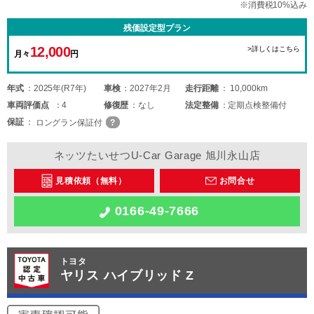
※消費税10%込み
残価設定型プラン
12,000
>詳しくはこちら
月々
円
年式
2025年(R7年)
車検
2027年2月
走行距離
10,000km
車両
評価点
4
修復歴
なし
法定整備
定期点検整備付
保証
ロングラン保証付
ネッツたいせつU-Car Garage 旭川永山店
見積依頼（無料）
お問合せ
0166-49-7666
トヨタ
ヤリス ハイブリッド Z