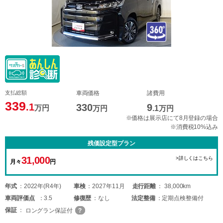
支払総額
車両価格
諸費用
339
.1
330
9
万円
万円
.1
万円
※価格は展示店にて8月登録の場合
※消費税10%込み
残価設定型プラン
31,000
>詳しくはこちら
月々
円
年式
2022年(R4年)
車検
2027年11月
走行距離
38,000km
車両
評価点
3.5
修復歴
なし
法定整備
定期点検整備付
保証
ロングラン保証付