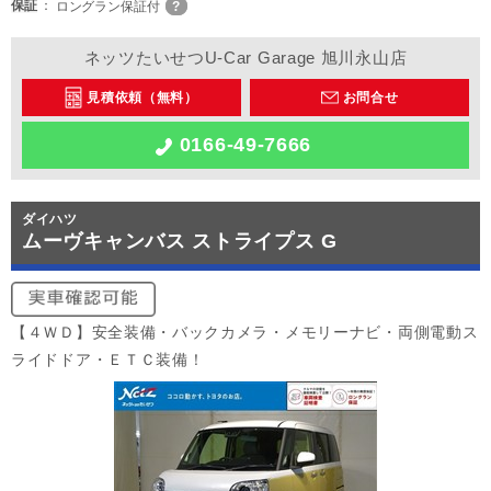
保証
ロングラン保証付
ネッツたいせつU-Car Garage 旭川永山店
見積依頼（無料）
お問合せ
0166-49-7666
ダイハツ
ムーヴキャンバス ストライプス G
【４ＷＤ】安全装備・バックカメラ・メモリーナビ・両側電動ス
ライドドア・ＥＴＣ装備！