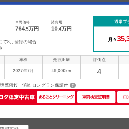
。
通常プ
車両価格
諸費用
764
10
万円
万円
.5
.4
35,
月々
にて8月登録の場合
み
車検
走行距離
評価点
4
2027年7月
49,000km
検整備付
保証
ロングラン保証付