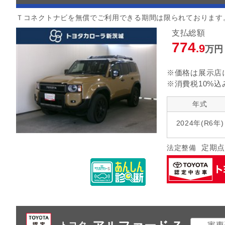
Ｔコネクトナビを無償でご利用できる期間は限られております
支払総額
774
.9
万円
※価格は展示店
※消費税10%込
年式
2024年(R6年)
定期点
法定整備