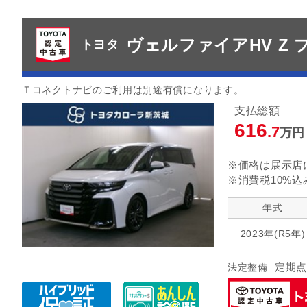
ヴェルファイアHV Z
トヨタ
Ｔコネクトナビのご利用は別途有償になります。
支払総額
616
.7
万円
※価格は展示店
※消費税10%込
年式
2023年(R5年)
定期点
法定整備