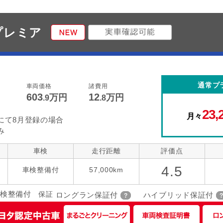
 プレミア
通常プ
車両価格
諸費用
603
12
万円
万円
.9
.8
23,
月々
にて8月登録の場合
み
車検
走行距離
評価点
4.5
車検整備付
57,000km
検整備付
保証
ロングラン保証付
ハイブリッド保証付