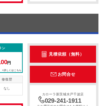
ラン
見積依頼（無料）
100
円
>詳しくはこちら
お問合せ
修復歴
なし
カローラ新茨城水戸千波店
029-241-1911