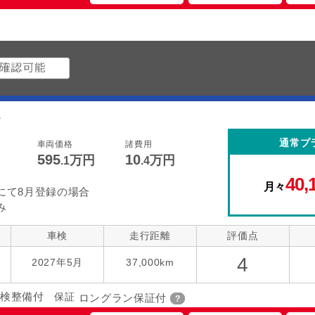
。
通常プ
車両価格
諸費用
595
10
万円
万円
.1
.4
40,
月々
にて8月登録の場合
み
車検
走行距離
評価点
4
2027年5月
37,000km
検整備付
保証
ロングラン保証付