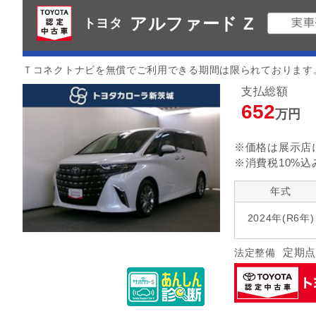
アルファード Z
トヨタ
Ｔコネクトナビを無償でご利用できる期間は限られております
支払総額
652
万円
※価格は展示店
※消費税10%込
年式
2024年(R6年)
定期点
法定整備