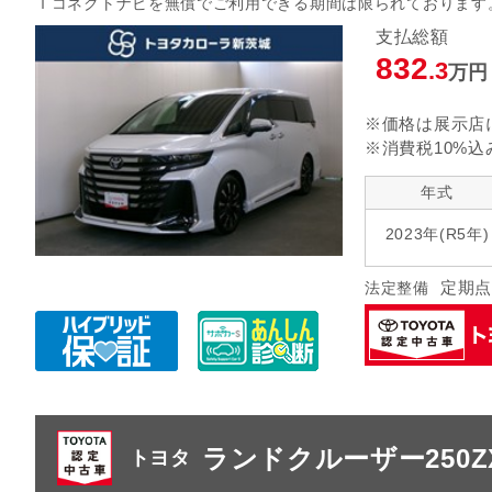
Ｔコネクトナビを無償でご利用できる期間は限られております
指定なし
クルーズ
リヤエアコン
支払総額
832
.3
万円
指定なし
ヘッドランプ
エアロパ
※価格は展示店
※消費税10%込
年式
2023年(R5年)
定期点
法定整備
ランドクルーザー250
トヨタ