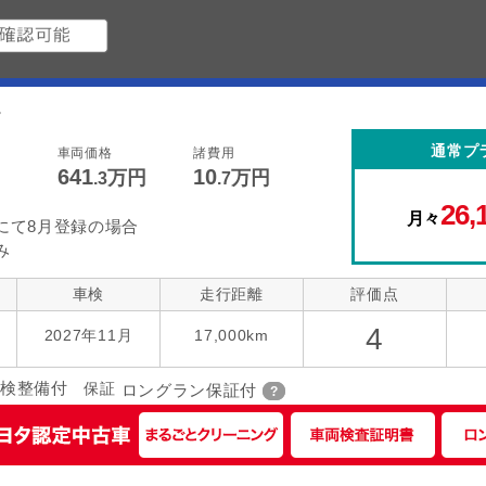
。
通常プ
車両価格
諸費用
641
10
万円
万円
.3
.7
26,
月々
にて8月登録の場合
み
車検
走行距離
評価点
4
2027年11月
17,000km
検整備付
保証
ロングラン保証付