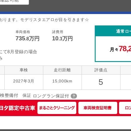
おります。モデリスタエアロが目を引きます☆
通常ロ
車両価格
諸費用
735
10
万円
万円
.8
.3
78,
月々
にて8月登録の場合
み
車検
走行距離
評価点
5
2027年3月
15,000km
検整備付
保証
ロングラン保証付