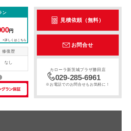
ラン
ル
サンルーフ
スライドドア
寒冷地仕様
見積依頼（無料）
900
円
>詳しくはこちら
お問合せ
修復歴
なし
カローラ新茨城プラザ勝田店
029-285-6961
※お電話でのお問合せもお気軽に！