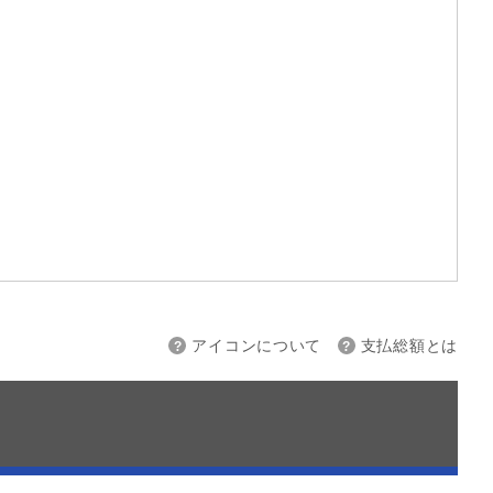
上限
～
アイコンについて
支払総額とは
接続
バックカメラ
スマートキー
ETC