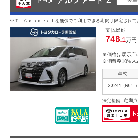
アルファード Z
トヨタ
※Ｔ－Ｃｏｎｎｅｃｔを無償でご利用できる期間は限定されて
支払総額
746
.1
万円
※価格は展示店
※消費税10%込
年式
2024年(R6年)
定期点
法定整備