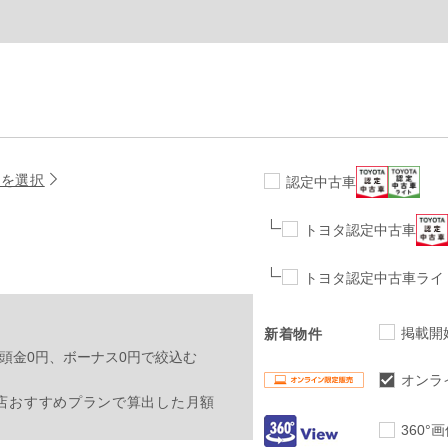
名を選択
認定中古車
トヨタ認定中古車
トヨタ認定中古車ライ
掲載開
新着物件
頭金0円、ボーナス0円で絞込む
オンラ
店おすすめプランで算出した月額
360