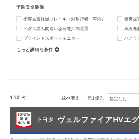
予防安全装備
衝突被害軽減ブレーキ
（対歩行者・車両）
衝突被
ペダル踏み間違い急発進抑制装置
車線逸
ブラインドスポットモニター
パノラ
もっと詳細な条件
店舗
指定なし
店舗を選択
下限
上限
年式
～
指定なし
ミッション
110
並べ替え
第1優先
指定なし
指定なし
駆動方式
ヴェルファイアHVエ
カラー
トヨタ
指定なし
指定
カーナビ
TV