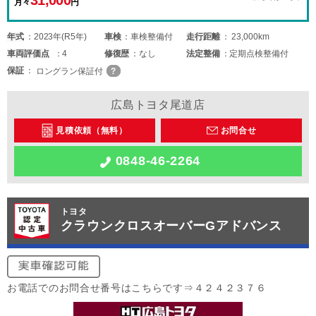
月々
円
年式
2023年(R5年)
車検
車検整備付
走行距離
23,000km
車両
評価点
4
修復歴
なし
法定整備
定期点検整備付
保証
ロングラン保証付
広島トヨタ尾道店
見積依頼（無料）
お問合せ
0848-46-2264
トヨタ
クラウンクロスオーバーGアドバンス
お電話でのお問合せ番号はこちらです⇒４２４２３７６