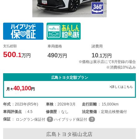
支払総額
車両価格
諸費用
500
.1
490
10
万円
万円
.1
万円
※価格は展示店にて8月登録の場合
※消費税10%込み
広島トヨタ定額プラン
40,100
>詳しくはこちら
月々
円
年式
2023年(R5年)
車検
2028年3月
走行距離
15,000km
車両
評価点
4.5
修復歴
なし
法定整備
定期点検整備付
保証
ロングラン保証付
ハイブリッド保証付
広島トヨタ福山北店