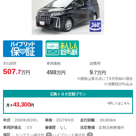
支払総額
車両価格
諸費用
507
.7
498
9
万円
万円
.7
万円
※価格は展示店にて8月登録の場合
※消費税10%込み
広島トヨタ定額プラン
43,300
>詳しくはこちら
月々
円
年式
2020年(R2年)
車検
2027年9月
走行距離
39,000km
車両
評価点
3.5
修復歴
なし
法定整備
定期点検整備付
保証
ロングラン保証付
ハイブリッド保証付