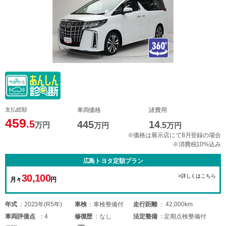
支払総額
車両価格
諸費用
459
.5
445
14
万円
万円
.5
万円
※価格は展示店にて8月登録の場合
※消費税10%込み
広島トヨタ定額プラン
30,100
>詳しくはこちら
月々
円
年式
2023年(R5年)
車検
車検整備付
走行距離
42,000km
車両
評価点
4
修復歴
なし
法定整備
定期点検整備付