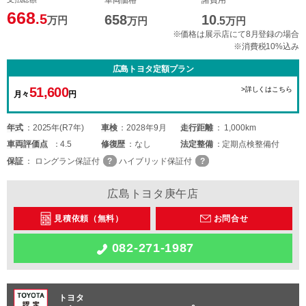
車両価格
諸費用
668
.5
658
10
万円
万円
.5
万円
※価格は展示店にて8月登録の場合
※消費税10%込み
広島トヨタ定額プラン
51,600
>詳しくはこちら
月々
円
年式
2025年(R7年)
車検
2028年9月
走行距離
1,000km
車両
評価点
4.5
修復歴
なし
法定整備
定期点検整備付
保証
ロングラン保証付
ハイブリッド保証付
広島トヨタ庚午店
見積依頼（無料）
お問合せ
082-271-1987
トヨタ