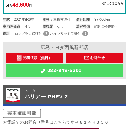
48,600
>詳しくはこちら
月々
円
年式
2024年(R6年)
車検
車検整備付
走行距離
37,000km
車両
評価点
4.5
修復歴
なし
法定整備
定期点検整備付
保証
ロングラン保証付
ハイブリッド保証付
広島トヨタ西風新都店
見積依頼（無料）
お問合せ
082-849-5200
トヨタ
ハリアー PHEV Z
お電話でのお問合せ番号はこちらです⇒８１４４３３６