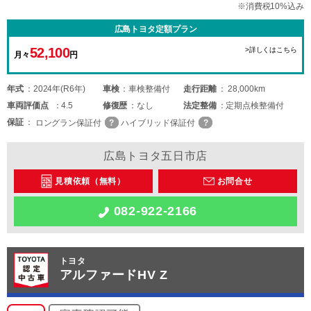
※消費税10%込み
広島トヨタ定額プラン
52,100
>詳しくはこちら
月々
円
年式
2024年(R6年)
車検
車検整備付
走行距離
28,000km
車両
評価点
4.5
修復歴
なし
法定整備
定期点検整備付
保証
ロングラン保証付
ハイブリッド保証付
広島トヨタ五日市店
見積依頼（無料）
お問合せ
082-922-2166
トヨタ
アルファードHV Z