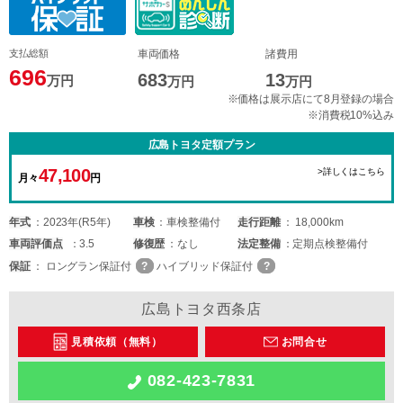
支払総額
車両価格
諸費用
696
683
13
万円
万円
万円
※価格は展示店にて8月登録の場合
※消費税10%込み
広島トヨタ定額プラン
47,100
>詳しくはこちら
月々
円
年式
2023年(R5年)
車検
車検整備付
走行距離
18,000km
車両
評価点
3.5
修復歴
なし
法定整備
定期点検整備付
保証
ロングラン保証付
ハイブリッド保証付
広島トヨタ西条店
見積依頼（無料）
お問合せ
082-423-7831