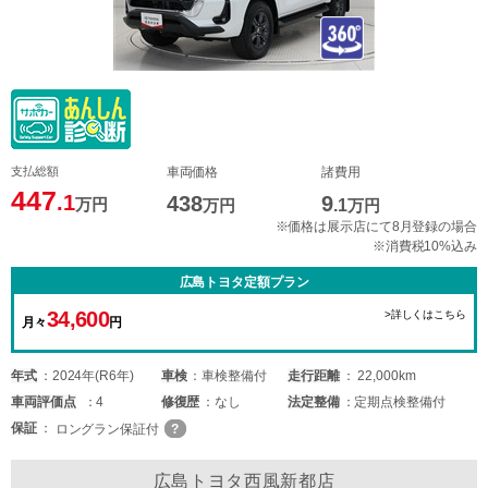
支払総額
車両価格
諸費用
447
.1
438
9
万円
万円
.1
万円
※価格は展示店にて8月登録の場合
※消費税10%込み
広島トヨタ定額プラン
34,600
>詳しくはこちら
月々
円
年式
2024年(R6年)
車検
車検整備付
走行距離
22,000km
車両
評価点
4
修復歴
なし
法定整備
定期点検整備付
保証
ロングラン保証付
広島トヨタ西風新都店