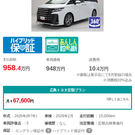
支払総額
車両価格
諸費用
958
.4
948
10
万円
万円
.4
万円
※価格は展示店にて8月登録の場合
※消費税10%込み
広島トヨタ定額プラン
67,600
>詳しくはこちら
月々
円
年式
2025年(R7年)
車検
2028年2月
走行距離
15,000km
車両
評価点
5
修復歴
なし
法定整備
定期点検整備付
保証
ロングラン保証付
ハイブリッド保証付