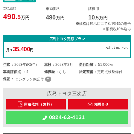
支払総額
車両価格
諸費用
490
.5
480
10
万円
万円
.5
万円
※価格は展示店にて8月登録の場合
※消費税10%込み
広島トヨタ定額プラン
35,400
>詳しくはこちら
月々
円
年式
2023年(R5年)
車検
2028年2月
走行距離
51,000km
車両
評価点
4
修復歴
なし
法定整備
定期点検整備付
保証
ロングラン保証付
広島トヨタ三次店
見積依頼（無料）
お問合せ
0824-63-4131