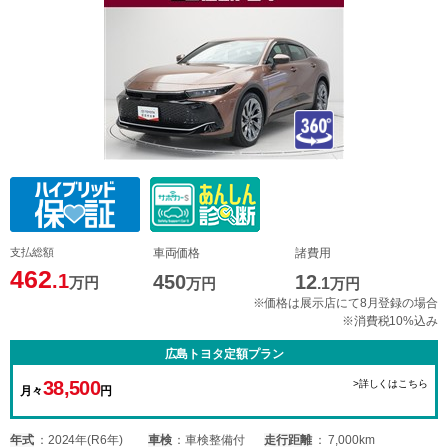
支払総額
車両価格
諸費用
462
.1
450
12
万円
万円
.1
万円
※価格は展示店にて8月登録の場合
※消費税10%込み
広島トヨタ定額プラン
38,500
>詳しくはこちら
月々
円
年式
2024年(R6年)
車検
車検整備付
走行距離
7,000km