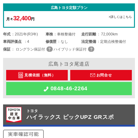
広島トヨタ定額プラン
32,400
>詳しくはこちら
月々
円
年式
2021年(R3年)
車検
車検整備付
走行距離
72,000km
車両
評価点
4
修復歴
なし
法定整備
定期点検整備付
保証
ロングラン保証付
ハイブリッド保証付
広島トヨタ尾道店
見積依頼（無料）
お問合せ
0848-46-2264
トヨタ
ハイラックス ピックUPZ GRスポ