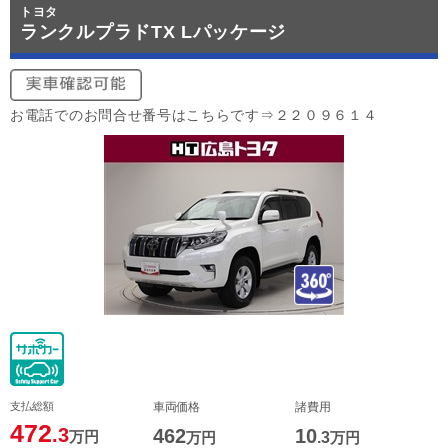
トヨタ
ランクルプラドTX Lパッケージ
お電話でのお問合せ番号はこちらです⇒２２０９６１４
支払総額
車両価格
諸費用
472
.3
462
10
万円
万円
.3
万円