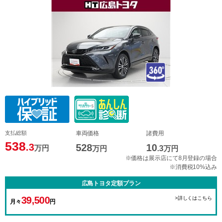
支払総額
車両価格
諸費用
538
.3
528
10
万円
万円
.3
万円
※価格は展示店にて8月登録の場合
※消費税10%込み
広島トヨタ定額プラン
39,500
>詳しくはこちら
月々
円