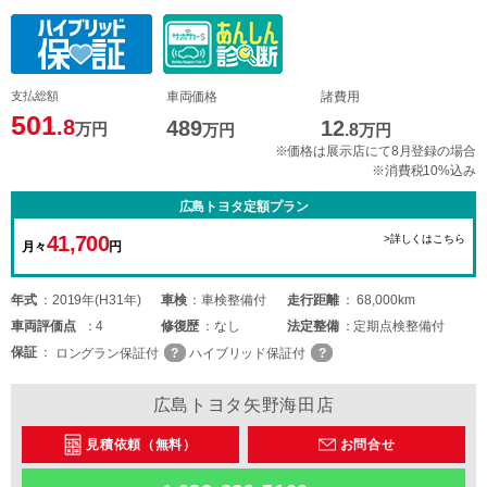
支払総額
車両価格
諸費用
501
.8
489
12
万円
万円
.8
万円
※価格は展示店にて8月登録の場合
※消費税10%込み
広島トヨタ定額プラン
41,700
>詳しくはこちら
月々
円
年式
2019年(H31年)
車検
車検整備付
走行距離
68,000km
車両
評価点
4
修復歴
なし
法定整備
定期点検整備付
保証
ロングラン保証付
ハイブリッド保証付
広島トヨタ矢野海田店
見積依頼（無料）
お問合せ