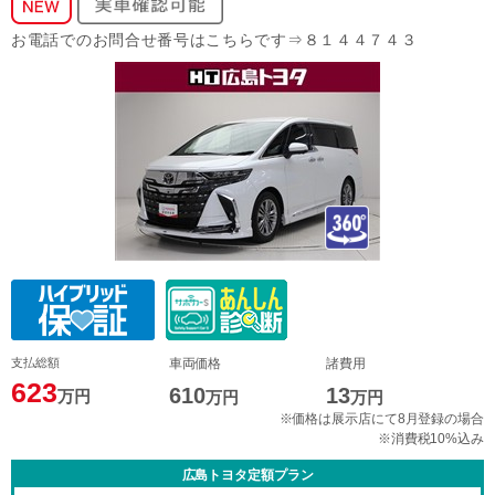
お電話でのお問合せ番号はこちらです⇒８１４４７４３
支払総額
車両価格
諸費用
623
610
13
万円
万円
万円
※価格は展示店にて8月登録の場合
※消費税10%込み
広島トヨタ定額プラン