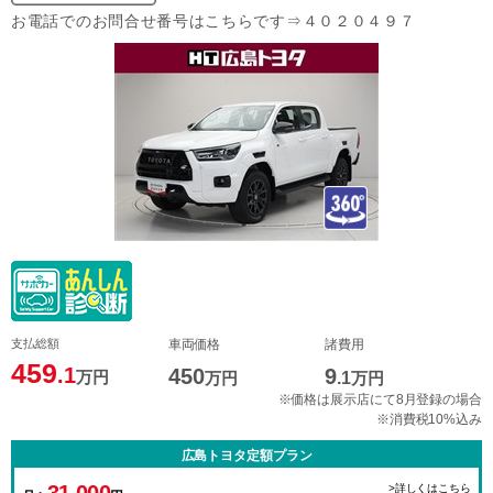
お電話でのお問合せ番号はこちらです⇒４０２０４９７
支払総額
車両価格
諸費用
459
.1
450
9
万円
万円
.1
万円
※価格は展示店にて8月登録の場合
※消費税10%込み
広島トヨタ定額プラン
31,000
>詳しくはこちら