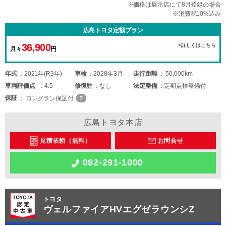
※価格は展示店にて8月登録の場合
※消費税10%込み
広島トヨタ定額プラン
36,900
>詳しくはこちら
月々
円
年式
2021年(R3年)
車検
2028年3月
走行距離
50,000km
車両
評価点
4.5
修復歴
なし
法定整備
定期点検整備付
保証
ロングラン保証付
広島トヨタ本店
見積依頼（無料）
お問合せ
082-291-1000
トヨタ
ヴェルファイアHVエグゼラウンシZ