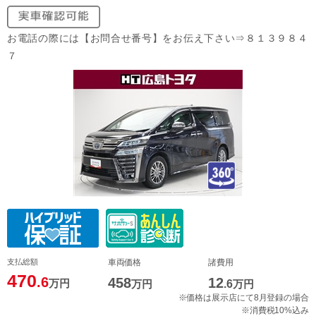
お電話の際には【お問合せ番号】をお伝え下さい⇒８１３９８４
７
支払総額
車両価格
諸費用
470
.6
458
12
万円
万円
.6
万円
※価格は展示店にて8月登録の場合
※消費税10%込み