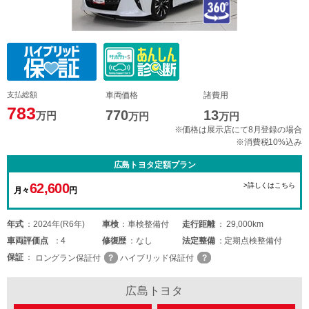
支払総額
車両価格
諸費用
783
770
13
万円
万円
万円
※価格は展示店にて8月登録の場合
※消費税10%込み
広島トヨタ定額プラン
62,600
>詳しくはこちら
月々
円
年式
2024年(R6年)
車検
車検整備付
走行距離
29,000km
車両
評価点
4
修復歴
なし
法定整備
定期点検整備付
保証
ロングラン保証付
ハイブリッド保証付
広島トヨタ