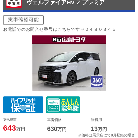
ヴェルファイアHV Z プレミア
お電話でのお問合せ番号はこちらです⇒０４８０３４５
支払総額
車両価格
諸費用
643
630
13
万円
万円
万円
※価格は展示店にて8月登録の場合