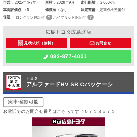
年式
2025年(R7年)
車検
2028年9月
走行距離
2,000km
車両
評価点
5
修復歴
なし
法定整備
定期点検整備付
保証
ロングラン保証付
ハイブリッド保証付
広島トヨタ広島北店
見積依頼（無料）
お問合せ
082-877-4001
トヨタ
アルファードHV SR Cパッケーシ
お電話でのお問合せ番号はこちらです⇒０７１８５７１