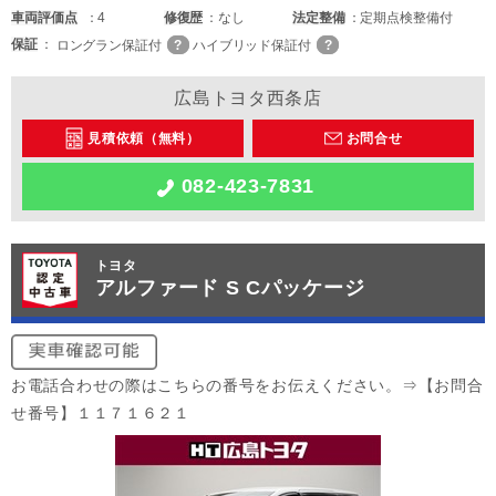
車両
評価点
4
修復歴
なし
法定整備
定期点検整備付
保証
ロングラン保証付
ハイブリッド保証付
広島トヨタ西条店
見積依頼（無料）
お問合せ
082-423-7831
トヨタ
アルファード S Cパッケージ
お電話合わせの際はこちらの番号をお伝えください。⇒【お問合
せ番号】１１７１６２１