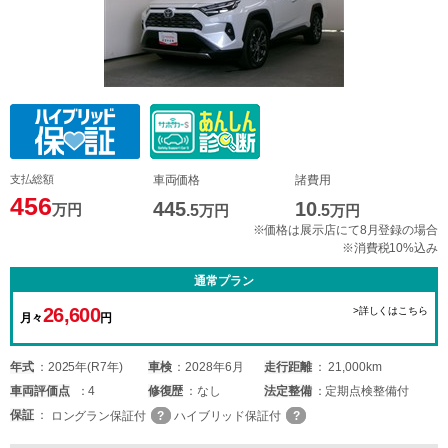
支払総額
車両価格
諸費用
456
445
10
万円
.5
万円
.5
万円
※価格は展示店にて8月登録の場合
※消費税10%込み
通常プラン
26,600
>詳しくはこちら
月々
円
年式
2025年(R7年)
車検
2028年6月
走行距離
21,000km
車両
評価点
4
修復歴
なし
法定整備
定期点検整備付
保証
ロングラン保証付
ハイブリッド保証付