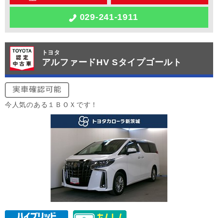
029-241-1911
トヨタ
アルファードHV Sタイプゴールト
今人気のある１ＢＯＸです！