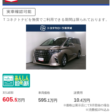
Ｔコネクトナビを無償でご利用できる期間は限られております。
支払総額
車両価格
諸費用
605
.5
595
10
万円
.1
万円
.4
万円
※価格は展示店にて8月登録の場合
※消費税10%込み