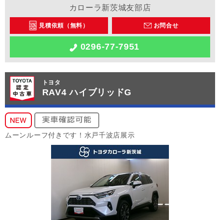
カローラ新茨城友部店
見積依頼（無料）
お問合せ
0296-77-7951
トヨタ
RAV4 ハイブリッドG
ムーンルーフ付きです！水戸千波店展示