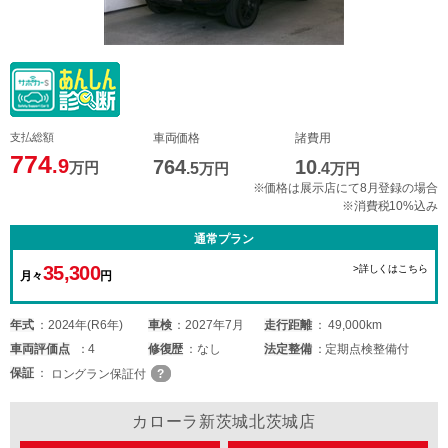
支払総額
車両価格
諸費用
774
.9
764
10
万円
.5
万円
.4
万円
※価格は展示店にて8月登録の場合
※消費税10%込み
通常プラン
35,300
>詳しくはこちら
月々
円
年式
2024年(R6年)
車検
2027年7月
走行距離
49,000km
車両
評価点
4
修復歴
なし
法定整備
定期点検整備付
保証
ロングラン保証付
カローラ新茨城北茨城店