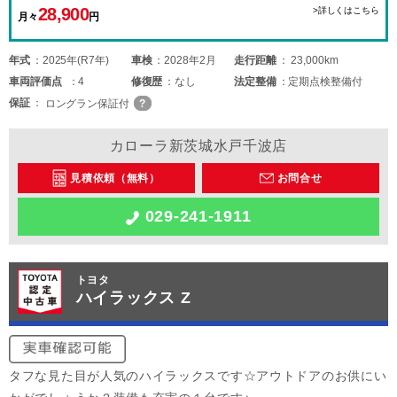
28,900
>詳しくはこちら
月々
円
年式
2025年(R7年)
車検
2028年2月
走行距離
23,000km
車両
評価点
4
修復歴
なし
法定整備
定期点検整備付
保証
ロングラン保証付
カローラ新茨城水戸千波店
見積依頼（無料）
お問合せ
029-241-1911
トヨタ
ハイラックス Z
タフな見た目が人気のハイラックスです☆アウトドアのお供にい