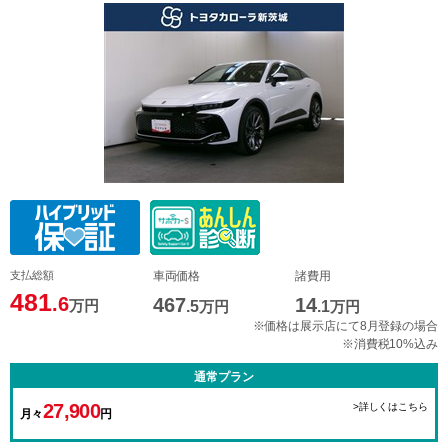
支払総額
車両価格
諸費用
481
.6
467
14
万円
.5
万円
.1
万円
※価格は展示店にて8月登録の場合
※消費税10%込み
通常プラン
27,900
>詳しくはこちら
月々
円