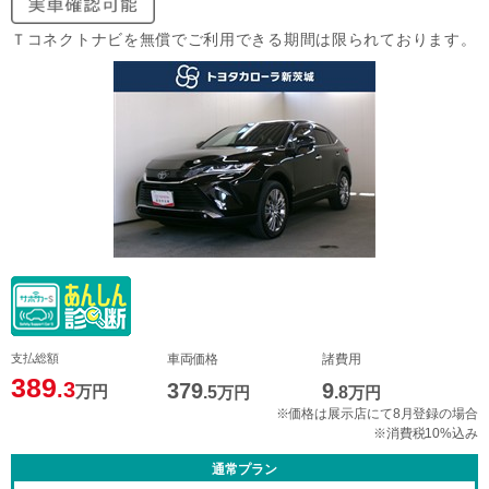
Ｔコネクトナビを無償でご利用できる期間は限られております。
支払総額
車両価格
諸費用
389
.3
379
9
万円
.5
万円
.8
万円
※価格は展示店にて8月登録の場合
※消費税10%込み
通常プラン