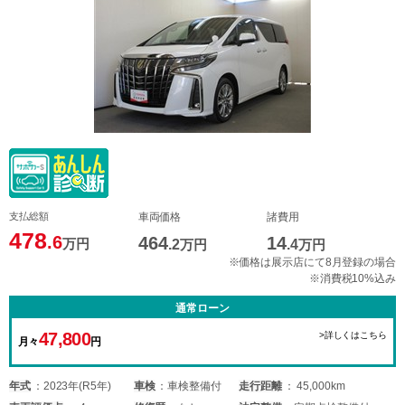
支払総額
車両価格
諸費用
478
.6
464
14
万円
.2
万円
.4
万円
※価格は展示店にて8月登録の場合
※消費税10%込み
通常ローン
47,800
>詳しくはこちら
月々
円
年式
2023年(R5年)
車検
車検整備付
走行距離
45,000km