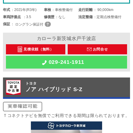
年式
2021年(R3年)
車検
車検整備付
走行距離
90,000km
車両
評価点
3.5
修復歴
なし
法定整備
定期点検整備付
保証
ロングラン保証付
カローラ新茨城水戸千波店
見積依頼（無料）
お問合せ
029-241-1911
トヨタ
ノア ハイブリッド S-Z
Ｔコネクトナビを無償でご利用できる期間は限られております。