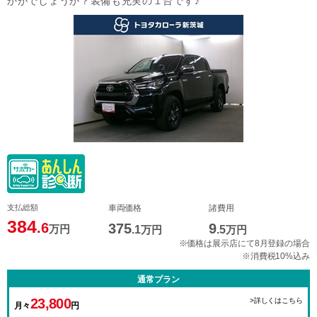
かがでしょうか？装備も充実の１台です♪
支払総額
車両価格
諸費用
384
.6
375
9
万円
.1
万円
.5
万円
※価格は展示店にて8月登録の場合
※消費税10%込み
通常プラン
23,800
>詳しくはこちら
月々
円