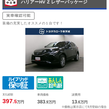
ハリアーHV Z レザーパッケージ
装備の充実したオススメの１台です！
支払総額
車両価格
諸費用
397
.5
383
13
万円
.9
万円
.6
万円
※価格は展示店にて8月登録の場合