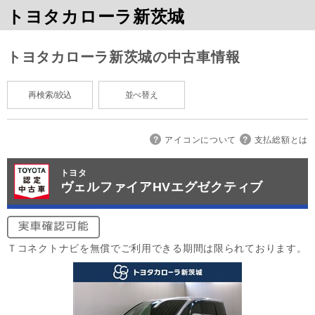
トヨタカローラ新茨城
トヨタカローラ新茨城の中古車情報
再検索/絞込
並べ替え
アイコンについて
支払総額とは
トヨタ
ヴェルファイアHVエグゼクティブ
Ｔコネクトナビを無償でご利用できる期間は限られております。