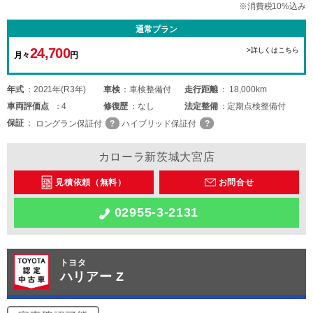
※消費税10%込み
通常プラン
24,700
>詳しくはこちら
月々
円
年式
2021年(R3年)
車検
車検整備付
走行距離
18,000km
車両
評価点
4
修復歴
なし
法定整備
定期点検整備付
保証
ロングラン保証付
ハイブリッド保証付
カローラ新茨城大宮店
見積依頼（無料）
お問合せ
02955-3-2131
トヨタ
ハリアー Z