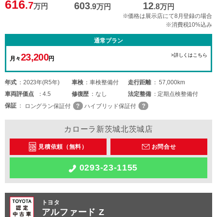
616
.7
603
12
万円
.9
万円
.8
万円
※価格は展示店にて8月登録の場合
※消費税10%込み
通常プラン
23,200
>詳しくはこちら
月々
円
年式
2023年(R5年)
車検
車検整備付
走行距離
57,000km
車両
評価点
4.5
修復歴
なし
法定整備
定期点検整備付
保証
ロングラン保証付
ハイブリッド保証付
カローラ新茨城北茨城店
見積依頼（無料）
お問合せ
0293-23-1155
トヨタ
アルファード Z