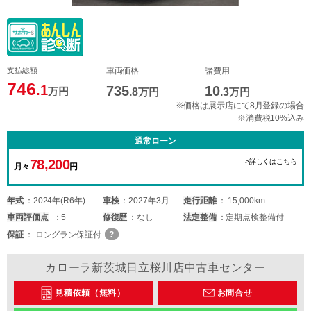
支払総額
車両価格
諸費用
746
.1
735
10
万円
.8
万円
.3
万円
※価格は展示店にて8月登録の場合
※消費税10%込み
通常ローン
78,200
>詳しくはこちら
月々
円
年式
2024年(R6年)
車検
2027年3月
走行距離
15,000km
車両
評価点
5
修復歴
なし
法定整備
定期点検整備付
保証
ロングラン保証付
カローラ新茨城日立桜川店中古車センター
見積依頼（無料）
お問合せ