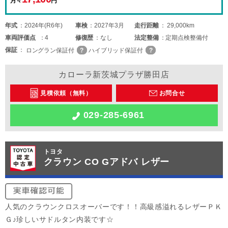
月々
円
年式
2024年(R6年)
車検
2027年3月
走行距離
29,000km
車両
評価点
4
修復歴
なし
法定整備
定期点検整備付
保証
ロングラン保証付
ハイブリッド保証付
カローラ新茨城プラザ勝田店
見積依頼（無料）
お問合せ
029-285-6961
トヨタ
クラウン CO Gアドバ レザー
人気のクラウンクロスオーバーです！！高級感溢れるレザーＰＫ
Ｇ♪珍しいサドルタン内装です☆