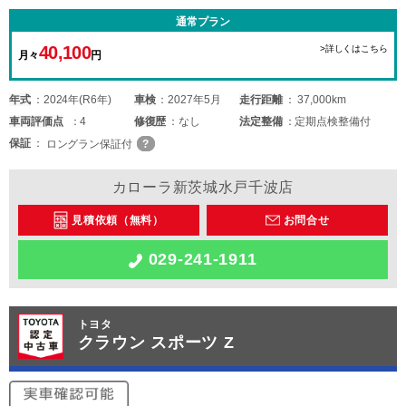
通常プラン
40,100
>詳しくはこちら
月々
円
年式
2024年(R6年)
車検
2027年5月
走行距離
37,000km
車両
評価点
4
修復歴
なし
法定整備
定期点検整備付
保証
ロングラン保証付
カローラ新茨城水戸千波店
見積依頼（無料）
お問合せ
029-241-1911
トヨタ
クラウン スポーツ Z