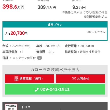
車両価格
諸費用
398
.6
389
9
万円
.4
万円
.2
万円
※価格は展示店にて8月登録の場合
※消費税10%込み
通常プラン
20,700
>詳しくはこちら
月々
円
年式
2024年(R6年)
車検
2027年1月
走行距離
30,000km
車両
評価点
4
修復歴
なし
法定整備
定期点検整備付
保証
ロングラン保証付
カローラ新茨城水戸千波店
見積依頼（無料）
お問合せ
029-241-1911
トヨタ