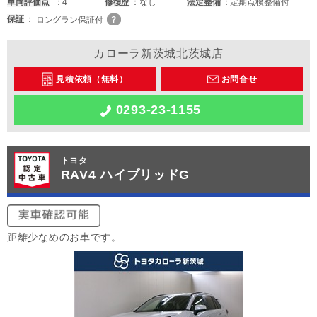
車両
評価点
4
修復歴
なし
法定整備
定期点検整備付
保証
ロングラン保証付
カローラ新茨城北茨城店
見積依頼（無料）
お問合せ
0293-23-1155
トヨタ
RAV4 ハイブリッドG
距離少なめのお車です。