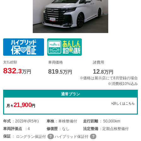
支払総額
車両価格
諸費用
832
.3
819
12
万円
.5
万円
.8
万円
※価格は展示店にて8月登録の場合
※消費税10%込み
通常プラン
21,900
>詳しくはこちら
月々
円
年式
2023年(R5年)
車検
車検整備付
走行距離
50,000km
車両
評価点
4
修復歴
なし
法定整備
定期点検整備付
保証
ロングラン保証付
ハイブリッド保証付