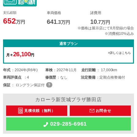
支払総額
車両価格
諸費用
652
641
10
万円
.3
万円
.7
万円
※価格は展示店にて8月登録の場合
※消費税10%込み
通常プラン
26,100
>詳しくはこちら
月々
円
年式
2024年(R6年)
車検
2027年11月
走行距離
17,000km
車両
評価点
4
修復歴
なし
法定整備
定期点検整備付
保証
ロングラン保証付
カローラ新茨城プラザ勝田店
見積依頼（無料）
お問合せ
029-285-6961