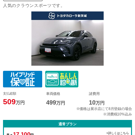
人気のクラウンスポーツです。
支払総額
車両価格
諸費用
509
499
10
万円
万円
万円
※価格は展示店にて8月登録の場合
※消費税10%込み
通常プラン
17,100
>詳しくはこちら