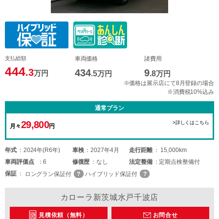
支払総額
車両価格
諸費用
444
.3
434
9
万円
.5
万円
.8
万円
※価格は展示店にて8月登録の場合
※消費税10%込み
通常プラン
29,800
>詳しくはこちら
月々
円
年式
2024年(R6年)
車検
2027年4月
走行距離
15,000km
車両
評価点
6
修復歴
なし
法定整備
定期点検整備付
保証
ロングラン保証付
ハイブリッド保証付
カローラ新茨城水戸千波店
見積依頼（無料）
お問合せ