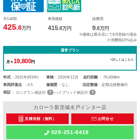
支払総額
車両価格
諸費用
425
.6
415
9
万円
.8
万円
.8
万円
※価格は展示店にて8月登録の場合
※消費税10%込み
通常プラン
19,800
>詳しくはこちら
月々
円
年式
2021年(R3年)
車検
2026年12月
走行距離
76,000km
車両
評価点
4.5
修復歴
なし
法定整備
定期点検整備付
保証
ロングラン保証付
ハイブリッド保証付
カローラ新茨城水戸インター店
見積依頼（無料）
お問合せ
029-251-8418