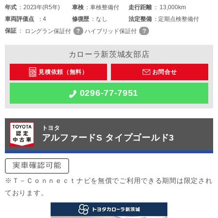
年式
2023年(R5年)
車検
車検整備付
走行距離
13,000km
車両
評価点
4
修復歴
なし
法定整備
定期点検整備付
保証
ロングラン保証付
ハイブリッド保証付
カローラ新茨城友部店
見積依頼（無料）
お問合せ
0296-77-7951
トヨタ
アルファードS タイプゴールド3
※Ｔ－Ｃｏｎｎｅｃｔナビを無償でご利用できる期間は限定され
ております。