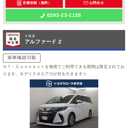
見積依頼（無料）
お問合せ
0293-23-1155
トヨタ
アルファード Z
※Ｔ－Ｃｏｎｎｅｃｔを無償でご利用できる期間は限定されてお
ります。モデリスタエアロが目を引きます☆