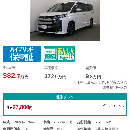
支払総額
車両価格
諸費用
382
.7
372
9
万円
.9
万円
.8
万円
※価格は展示店にて8月登録の場合
※消費税10%込み
通常プラン
27,800
>詳しくはこちら
月々
円
年式
2024年(R6年)
車検
2027年12月
走行距離
25,000km
車両
評価点
4.5
修復歴
なし
法定整備
定期点検整備付