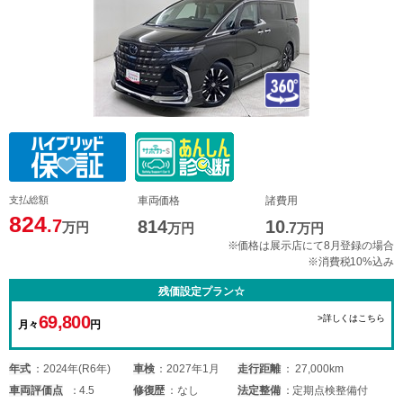
支払総額
車両価格
諸費用
824
.7
814
10
万円
万円
.7
万円
※価格は展示店にて8月登録の場合
※消費税10%込み
残価設定プラン☆
69,800
>詳しくはこちら
月々
円
年式
2024年(R6年)
車検
2027年1月
走行距離
27,000km
車両
評価点
4.5
修復歴
なし
法定整備
定期点検整備付