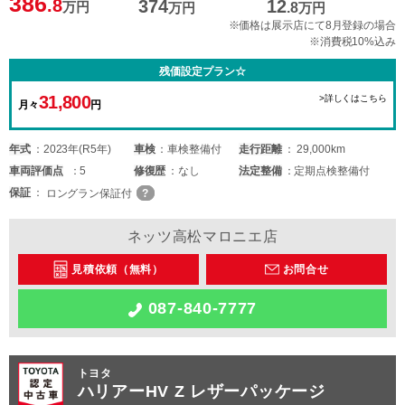
386
.8
374
12
万円
万円
.8
万円
※価格は展示店にて8月登録の場合
※消費税10%込み
残価設定プラン☆
31,800
>詳しくはこちら
月々
円
年式
2023年(R5年)
車検
車検整備付
走行距離
29,000km
車両
評価点
5
修復歴
なし
法定整備
定期点検整備付
保証
ロングラン保証付
ネッツ高松マロニエ店
見積依頼（無料）
お問合せ
087-840-7777
トヨタ
ハリアーHV Z レザーパッケージ