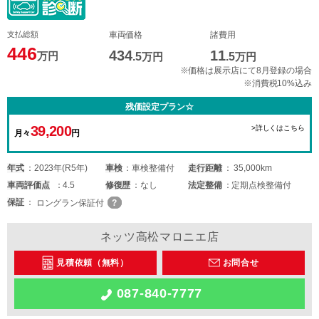
支払総額
車両価格
諸費用
446
434
11
万円
.5
万円
.5
万円
※価格は展示店にて8月登録の場合
※消費税10%込み
残価設定プラン☆
39,200
>詳しくはこちら
月々
円
年式
2023年(R5年)
車検
車検整備付
走行距離
35,000km
車両
評価点
4.5
修復歴
なし
法定整備
定期点検整備付
保証
ロングラン保証付
ネッツ高松マロニエ店
見積依頼（無料）
お問合せ
087-840-7777