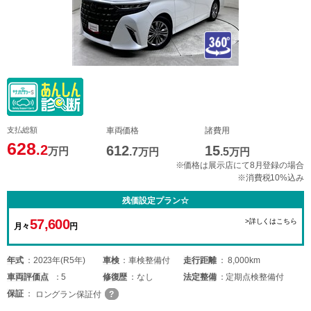
支払総額
車両価格
諸費用
628
.2
612
15
万円
.7
万円
.5
万円
※価格は展示店にて8月登録の場合
※消費税10%込み
残価設定プラン☆
57,600
>詳しくはこちら
月々
円
年式
2023年(R5年)
車検
車検整備付
走行距離
8,000km
車両
評価点
5
修復歴
なし
法定整備
定期点検整備付
保証
ロングラン保証付