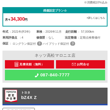
※消費税10%込み
残価設定プラン☆
34,300
>詳しくはこちら
月々
円
年式
2021年(R3年)
車検
2026年11月
走行距離
57,000km
車両
評価点
4
修復歴
なし
法定整備
定期点検整備付
保証
ロングラン保証付
ハイブリッド保証付
ネッツ高松マロニエ店
見積依頼（無料）
お問合せ
087-840-7777
トヨタ
bZ4X Z