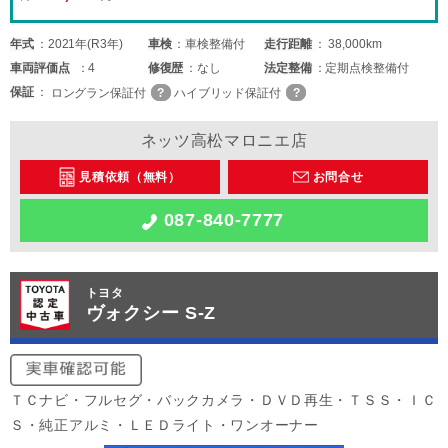
年式
2021年(R3年)
車検
車検整備付
走行距離
38,000km
車両
評価点
4
修復歴
なし
法定整備
定期点検整備付
保証
ロングラン保証付
ハイブリッド保証付
ネッツ高松マロニエ店
見積依頼（無料）
お問合せ
087-840-7777
トヨタ
ヴォクシー S-Z
ＴＣナビ・フルセグ・バックカメラ・ＤＶＤ再生・ＴＳＳ・ＩＣ
Ｓ・純正アルミ・ＬＥＤライト・ワンオーナー