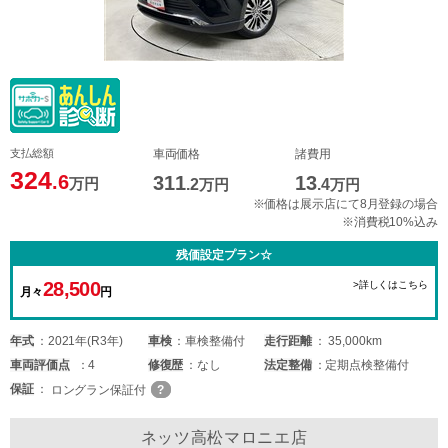
支払総額
車両価格
諸費用
324
.6
311
13
万円
.2
万円
.4
万円
※価格は展示店にて8月登録の場合
※消費税10%込み
残価設定プラン☆
28,500
>詳しくはこちら
月々
円
年式
2021年(R3年)
車検
車検整備付
走行距離
35,000km
車両
評価点
4
修復歴
なし
法定整備
定期点検整備付
保証
ロングラン保証付
ネッツ高松マロニエ店