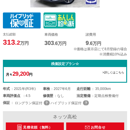
支払総額
車両価格
諸費用
313
.2
303
9
万円
.6
万円
.6
万円
※価格は展示店にて8月登録の場合
※消費税10%込み
残価設定プラン☆
29,200
>詳しくはこちら
月々
円
年式
2021年(R3年)
車検
2027年6月
走行距離
35,000km
車両
評価点
4.5
修復歴
なし
法定整備
定期点検整備付
保証
ロングラン保証付
ハイブリッド保証付
ネッツ高松
見積依頼（無料）
お問合せ