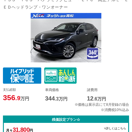
ＥＤヘッドランプ・ワンオーナー
支払総額
車両価格
諸費用
356
.9
344
12
万円
.3
万円
.6
万円
※価格は展示店にて8月登録の場合
※消費税10%込み
残価設定プラン☆
31,800
>詳しくはこちら
月々
円