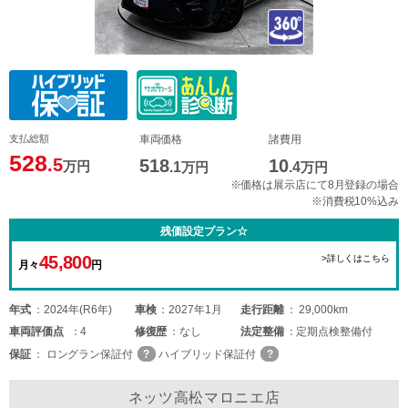
支払総額
車両価格
諸費用
528
.5
518
10
万円
.1
万円
.4
万円
※価格は展示店にて8月登録の場合
※消費税10%込み
残価設定プラン☆
45,800
>詳しくはこちら
月々
円
年式
2024年(R6年)
車検
2027年1月
走行距離
29,000km
車両
評価点
4
修復歴
なし
法定整備
定期点検整備付
保証
ロングラン保証付
ハイブリッド保証付
ネッツ高松マロニエ店