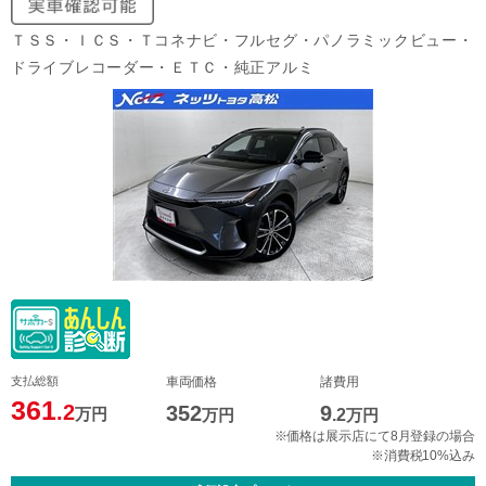
ＴＳＳ・ＩＣＳ・Ｔコネナビ・フルセグ・パノラミックビュー・
ドライブレコーダー・ＥＴＣ・純正アルミ
支払総額
車両価格
諸費用
361
.2
352
9
万円
万円
.2
万円
※価格は展示店にて8月登録の場合
※消費税10%込み