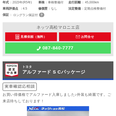
年式
2023年(R5年)
車検
車検整備付
走行距離
45,000km
車両
評価点
4.5
修復歴
なし
法定整備
定期点検整備付
保証
ロングラン保証付
ネッツ高松マロニエ店
見積依頼（無料）
お問合せ
087-840-7777
トヨタ
アルファード S Cパッケージ
お買い得価格でアルファード入庫しました♪外装も綺麗です。ご
来店待ちしております！