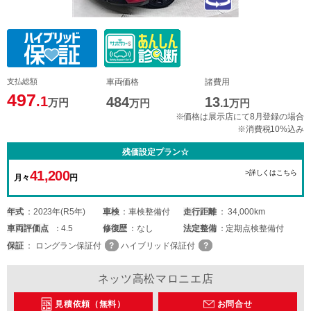
支払総額
車両価格
諸費用
497
.1
484
13
万円
万円
.1
万円
※価格は展示店にて8月登録の場合
※消費税10%込み
残価設定プラン☆
41,200
>詳しくはこちら
月々
円
年式
2023年(R5年)
車検
車検整備付
走行距離
34,000km
車両
評価点
4.5
修復歴
なし
法定整備
定期点検整備付
保証
ロングラン保証付
ハイブリッド保証付
ネッツ高松マロニエ店
見積依頼（無料）
お問合せ