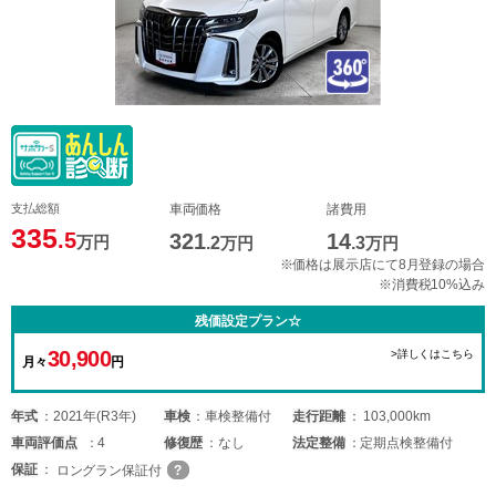
支払総額
車両価格
諸費用
335
.5
321
14
万円
.2
万円
.3
万円
※価格は展示店にて8月登録の場合
※消費税10%込み
残価設定プラン☆
30,900
>詳しくはこちら
月々
円
年式
2021年(R3年)
車検
車検整備付
走行距離
103,000km
車両
評価点
4
修復歴
なし
法定整備
定期点検整備付
保証
ロングラン保証付