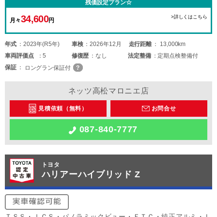
残価設定プラン☆
34,600
>詳しくはこちら
月々
円
年式
2023年(R5年)
車検
2026年12月
走行距離
13,000km
車両
評価点
5
修復歴
なし
法定整備
定期点検整備付
保証
ロングラン保証付
ネッツ高松マロニエ店
見積依頼（無料）
お問合せ
087-840-7777
トヨタ
ハリアーハイブリッド Z
ＴＳＳ・ＩＣＳ・パノラミックビュー・ＥＴＣ・純正アルミ・Ｌ