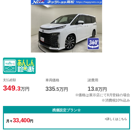
支払総額
車両価格
諸費用
349
.3
335
13
万円
.5
万円
.8
万円
※価格は展示店にて8月登録の場合
※消費税10%込み
残価設定プラン☆
33,400
>詳しくはこちら
月々
円