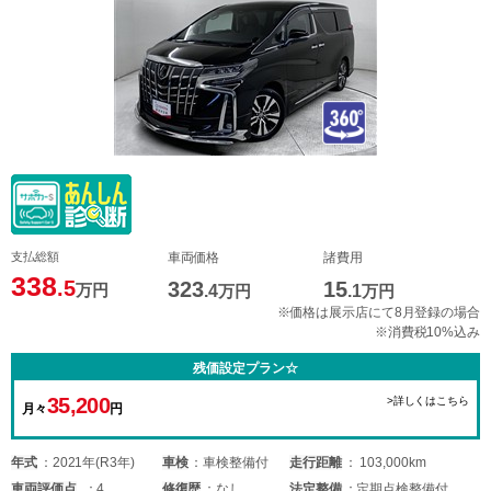
支払総額
車両価格
諸費用
338
.5
323
15
万円
.4
万円
.1
万円
※価格は展示店にて8月登録の場合
※消費税10%込み
残価設定プラン☆
35,200
>詳しくはこちら
月々
円
年式
2021年(R3年)
車検
車検整備付
走行距離
103,000km
車両
評価点
4
修復歴
なし
法定整備
定期点検整備付