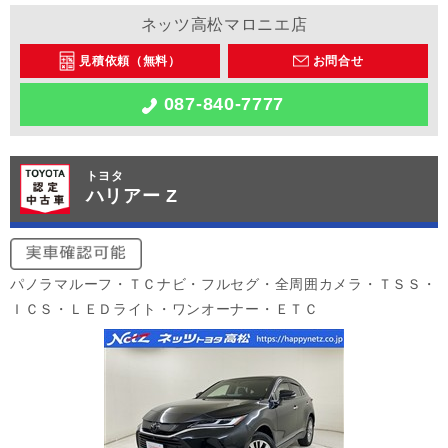
ネッツ高松マロニエ店
見積依頼（無料）
お問合せ
087-840-7777
トヨタ
ハリアー Z
パノラマルーフ・ＴＣナビ・フルセグ・全周囲カメラ・ＴＳＳ・
ＩＣＳ・ＬＥＤライト・ワンオーナー・ＥＴＣ