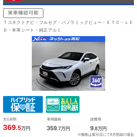
Ｔコネクトナビ・フルセグ・パノラミックビュー・ＥＴＣ・ＬＥ
Ｄ・本革シート・純正アルミ
支払総額
車両価格
諸費用
369
.5
359
9
万円
.7
万円
.8
万円
※価格は展示店にて8月登録の場合