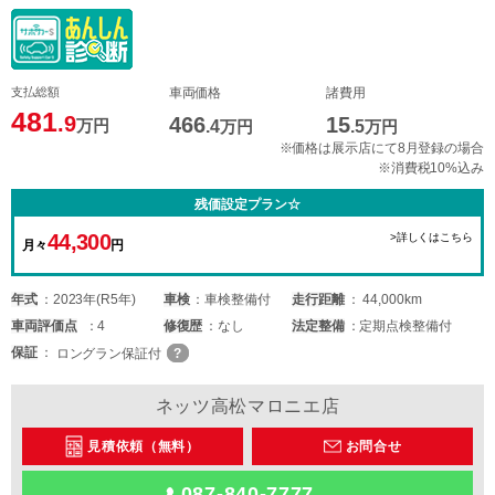
支払総額
車両価格
諸費用
481
.9
466
15
万円
.4
万円
.5
万円
※価格は展示店にて8月登録の場合
※消費税10%込み
残価設定プラン☆
44,300
>詳しくはこちら
月々
円
年式
2023年(R5年)
車検
車検整備付
走行距離
44,000km
車両
評価点
4
修復歴
なし
法定整備
定期点検整備付
保証
ロングラン保証付
ネッツ高松マロニエ店
見積依頼（無料）
お問合せ
087-840-7777