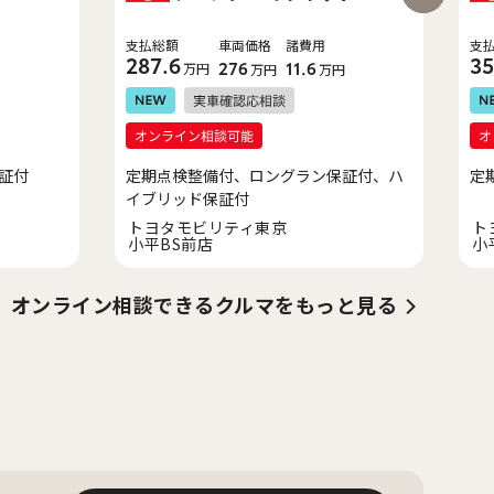
支払総額
車両価格
諸費用
支
287.6
35
万円
276
11.6
万円
万円
証付
定期点検整備付、ロングラン保証付、ハ
定
イブリッド保証付
トヨタモビリティ東京
ト
小平BS前店
小
オンライン相談できるクルマをもっと見る