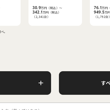
30.9
76.1
～
万円（税込）～
万円
342.1
949.5
万円（税込）
万
（2,341台）
（1,792台
調べ。
す