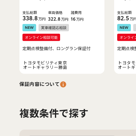
支払総額
車両価格
諸費用
支払総額
338.8
82.5
万円
322.8
16
万
万円
万円
定期点検整備付、ロングラン保証付
定期点検
トヨタモビリティ東京
トヨタモ
オートギャラリー勝島
オートギ
保証内容について
複数条件で探す