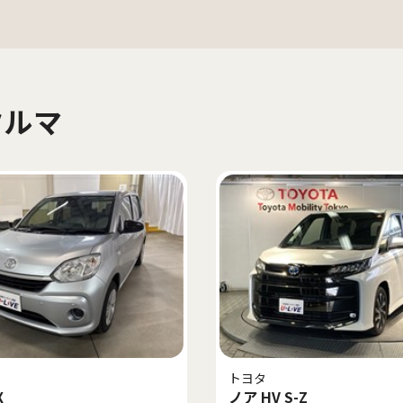
クルマ
トヨタ
X
ノア HV S-Z