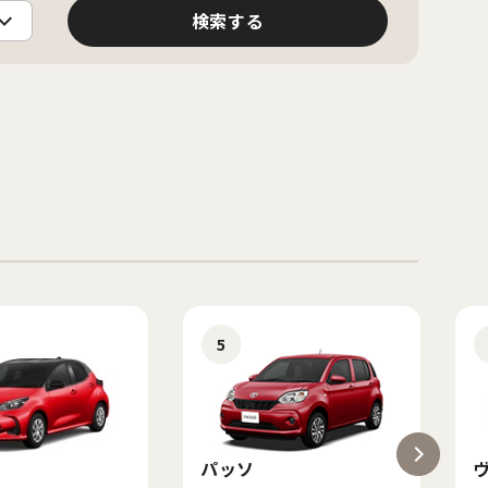
5
パッソ