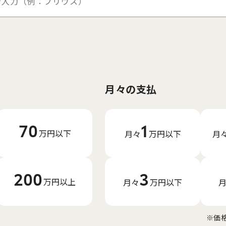
月々の支払
1
70
万円以下
月々
万円
以下
月
3
200
万円以上
月々
万円
以下
※価