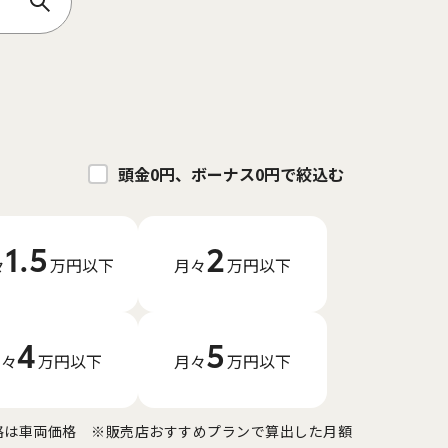
頭金0円、ボーナス0円で絞込む
1.5
2
々
万円
以下
月々
万円
以下
4
5
月々
万円
以下
月々
万円
以下
格は車両価格
※販売店おすすめプランで算出した月額