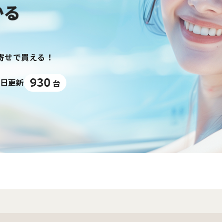
り寄せで買える！
930
日更新
台