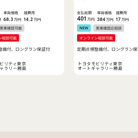
車両価格
諸費用
支払総額
車両価格
諸費用
401
円
68.3
14.2
万円
384
17
万円
万円
万円
万円
整備付、ロングラン保証付
定期点検整備付、ロングラン保
ビリティ東京
トヨタモビリティ東京
ャラリー勝島
オートギャラリー勝島