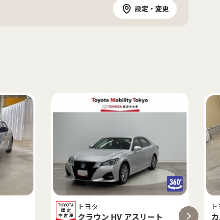
設定・変更
トヨタ
ト
クラウン HV アスリート
カ