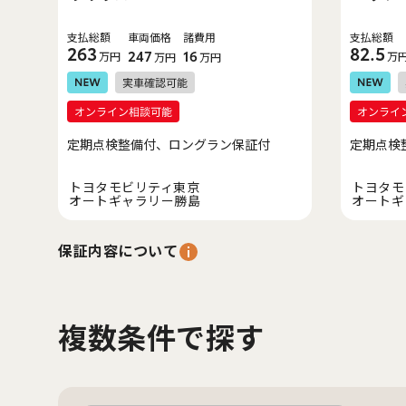
支払総額
車両価格
諸費用
支払総額
263
82.5
万円
247
16
万
万円
万円
定期点検整備付、ロングラン保証付
定期点検
トヨタモビリティ東京
トヨタモ
オートギャラリー勝島
オートギ
保証内容について
複数条件で探す