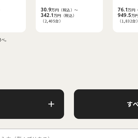
30.9
76.1
～
万円（税込）～
万円
342.1
949.5
万円（税込）
万
（2,405台）
（1,832台
調べ。
す