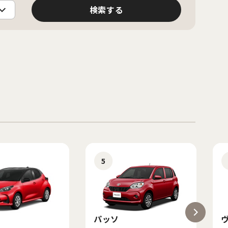
5
パッソ