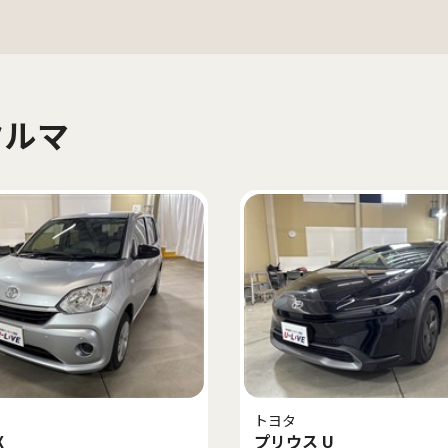
クルマ
トヨタ
X
プリウス U