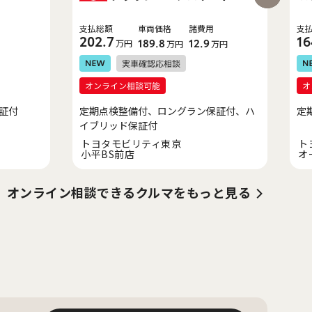
支払総額
車両価格
諸費用
支
202.7
16
万円
189.8
12.9
万円
万円
証付
定期点検整備付、ロングラン保証付、ハ
定
イブリッド保証付
トヨタモビリティ東京
ト
小平BS前店
オ
オンライン相談できるクルマをもっと見る