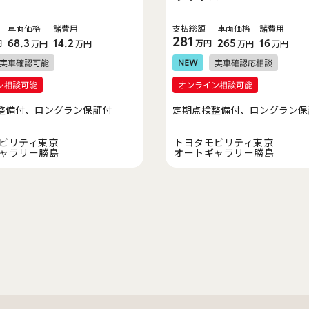
車両価格
諸費用
支払総額
車両価格
諸費用
281
円
68.3
14.2
万円
265
16
万円
万円
万円
万円
整備付、ロングラン保証付
定期点検整備付、ロングラン保
ビリティ東京
トヨタモビリティ東京
ャラリー勝島
オートギャラリー勝島