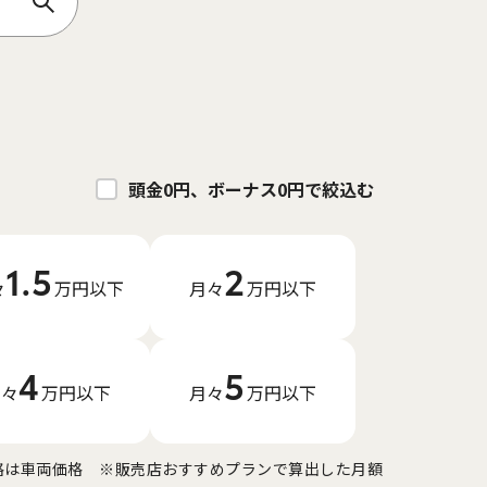
頭金0円、ボーナス0円で絞込む
1.5
2
々
万円
以下
月々
万円
以下
4
5
月々
万円
以下
月々
万円
以下
格は車両価格
※販売店おすすめプランで算出した月額