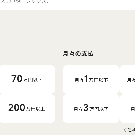
月々の支払
1
70
万円以下
月々
万円
以下
月
3
200
万円以上
月々
万円
以下
※価