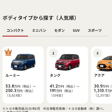
ボディタイプから探す（人気順）
コンパクト
ミニバン
セダン
SUV
スポーツ
1
2
3
ルーミー
タンク
アクア
53.8
41.2
30.9
万円（税込）～
万円（税込）～
万円（
250.3
191
1,310.1
万円（税込）
万円（税込）
万
（3,019台）
（536台）
（2,337台）
※トヨタ販売店2026年6月　中古車販売実績／トヨタ自動車（株）調べ。