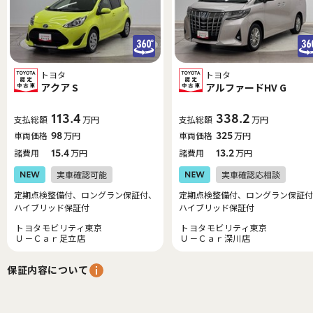
トヨタ
トヨタ
アクア S
アルファードHV G
113.4
338.2
支払総額
万円
支払総額
万円
車両価格
98
万円
車両価格
325
万円
諸費用
15.4
万円
諸費用
13.2
万円
定期点検整備付、ロングラン保証付、
定期点検整備付、ロングラン保証付
ハイブリッド保証付
ハイブリッド保証付
トヨタモビリティ東京
トヨタモビリティ東京
Ｕ－Ｃａｒ足立店
Ｕ－Ｃａｒ深川店
保証内容について