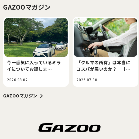
GAZOOマガジン
今一番気に入っているミラ
「クルマの所有」は本当に
イについてお話しま
コスパが悪いのか？ 【伊
す・・・寺田昌弘連載コラ
達軍曹の『中古車こんにち
2026.08.02
2026.07.30
ム
はごきげんようさような
ら』】
GAZOOマガジン