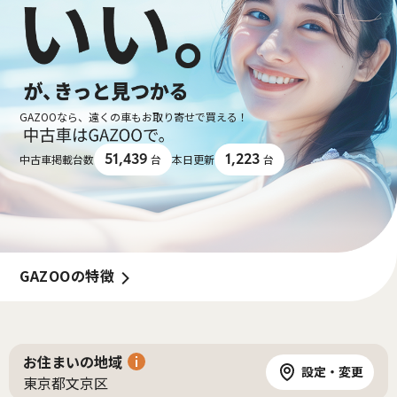
GAZOOなら、遠くの車もお取り寄せで買える！
51,439
1,223
中古車掲載台数
台
本日更新
台
GAZOOの特徴
お住まいの地域
設定・変更
東京都文京区