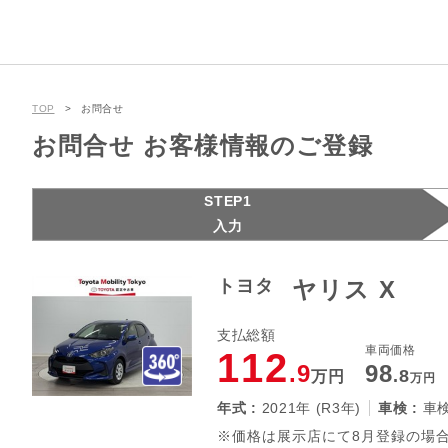
TOP
お問合せ
お問合せ お客様情報のご登録
STEP1
入力
トヨタ
ヤリス X
支払総額
車両価格
112
.9
98
.8
万円
万円
年式 :
2021年 (R3年)
車検 :
車
※価格は展示店にて8月登録の場合