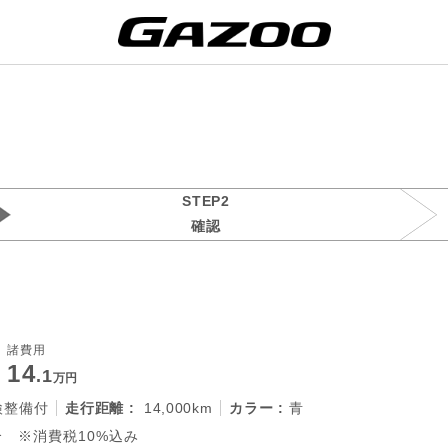
STEP2
確認
諸費用
14
.1
万円
検整備付
走行距離 :
14,000km
カラー :
青
 ※消費税10%込み