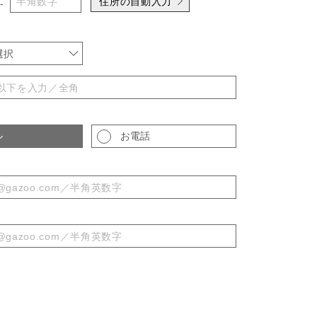
住所の自動入力
-
選択
ル
お電話