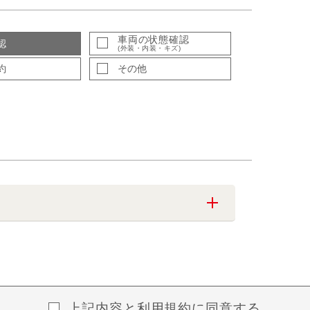
車両の状態確認
認
(外装・内装・キズ)
約
その他
上記内容と
利用規約
に同意する