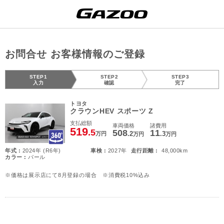
お問合せ お客様情報のご登録
STEP1
STEP2
STEP3
入力
確認
完了
トヨタ
クラウンHEV スポーツ Z
支払総額
車両価格
諸費用
519
.5
508
11
.2
.3
万円
万円
万円
年式 :
2024年 (R6年)
車検 :
2027年
走行距離 :
48,000km
カラー :
パール
※価格は展示店にて8月登録の場合 ※消費税10%込み