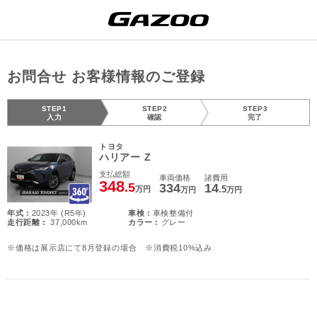
お問合せ お客様情報のご登録
STEP1
STEP2
STEP3
入力
確認
完了
トヨタ
ハリアー Z
支払総額
車両価格
諸費用
348
.5
334
14
.5
万円
万円
万円
年式 :
2023年 (R5年)
車検 :
車検整備付
走行距離 :
37,000km
カラー :
グレー
※価格は展示店にて8月登録の場合 ※消費税10%込み