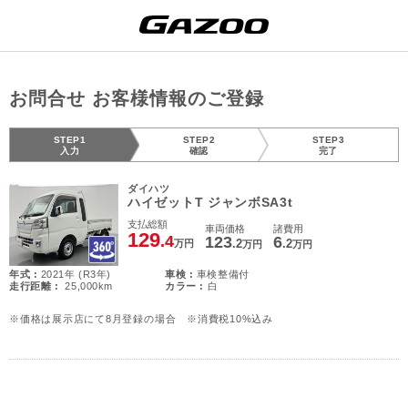
お問合せ お客様情報のご登録
STEP1
STEP2
STEP3
入力
確認
完了
ダイハツ
ハイゼットT ジャンボSA3t
支払総額
車両価格
諸費用
129
.4
123
6
.2
.2
万円
万円
万円
年式 :
2021年 (R3年)
車検 :
車検整備付
走行距離 :
25,000km
カラー :
白
※価格は展示店にて8月登録の場合 ※消費税10%込み