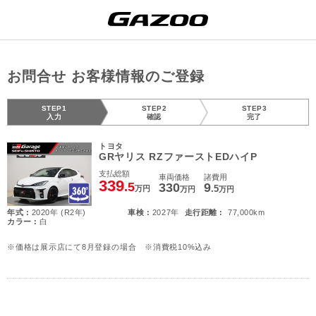
お問合せ お客様情報のご登録
STEP1
STEP2
STEP3
入力
確認
完了
トヨタ
GRヤリス RZファーストEDハイP
支払総額
車両価格
諸費用
339
.5
330
9
.5
万円
万円
万円
年式 :
2020年 (R2年)
車検 :
2027年
走行距離 :
77,000km
カラー :
白
※価格は展示店にて8月登録の場合 ※消費税10%込み