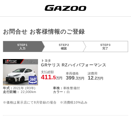
お問合せ お客様情報のご登録
STEP1
STEP2
STEP3
入力
確認
完了
トヨタ
GRヤリス RZハイパフォーマンス
支払総額
車両価格
諸費用
411
.5
399
12
.3
.2
万円
万円
万円
年式 :
2021年 (R3年)
車検 :
車検整備付
走行距離 :
22,000km
カラー :
白
※価格は展示店にて8月登録の場合 ※消費税10%込み