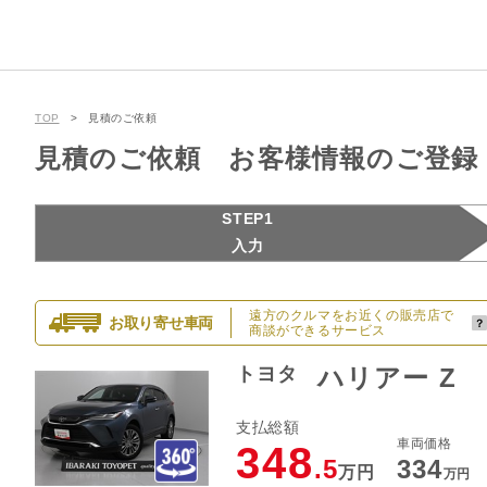
TOP
見積のご依頼
見積のご依頼 お客様情報のご登録
STEP1
入力
遠方のクルマをお近くの販売店で
お取り寄せ車両
商談ができるサービス
トヨタ
ハリアー Z
支払総額
車両価格
348
.5
334
万円
万円