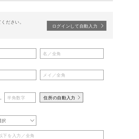
てください。
ログインして自動入力
住所の自動入力
-
選択