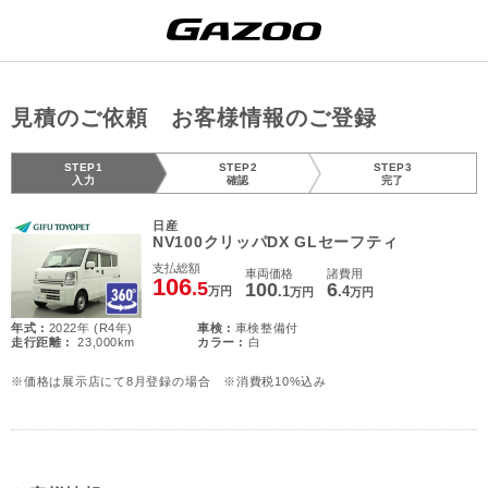
見積のご依頼 お客様情報のご登録
STEP1
STEP2
STEP3
入力
確認
完了
日産
NV100クリッパDX GLセーフティ
支払総額
車両価格
諸費用
106
.5
100
6
.1
.4
万円
万円
万円
年式 :
2022年 (R4年)
車検 :
車検整備付
走行距離 :
23,000km
カラー :
白
※価格は展示店にて8月登録の場合 ※消費税10%込み