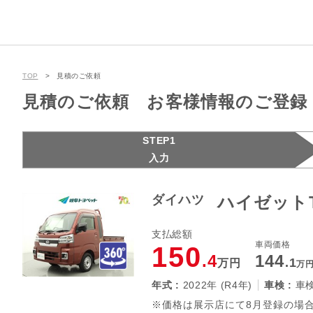
TOP
見積のご依頼
見積のご依頼 お客様情報のご登録
STEP1
入力
ダイハツ
ハイゼット
支払総額
車両価格
150
.4
144
.1
万円
万
年式 :
2022年 (R4年)
車検 :
車
※価格は展示店にて8月登録の場合