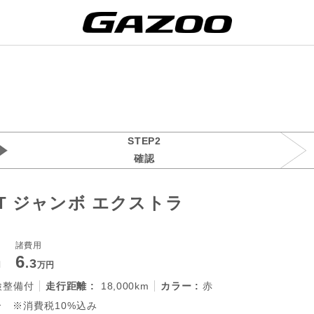
STEP2
確認
T ジャンボ エクストラ
諸費用
6
.3
円
万円
検整備付
走行距離 :
18,000km
カラー :
赤
 ※消費税10%込み