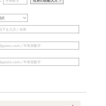
住所の自動入力
-
選択