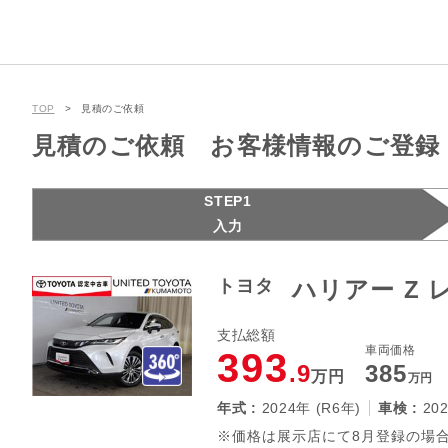
TOP
見積のご依頼
見積のご依頼 お客様情報のご登録
STEP1
入力
トヨタ
ハリアー Z
支払総額
車両価格
393
.9
385
万円
万円
年式 :
2024年 (R6年)
車検 :
20
※価格は展示店にて8月登録の場合