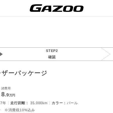
STEP2
確認
 レザーパッケージ
諸費用
8
.9
万円
27年
走行距離 :
35,000km
カラー :
パール
 ※消費税10%込み