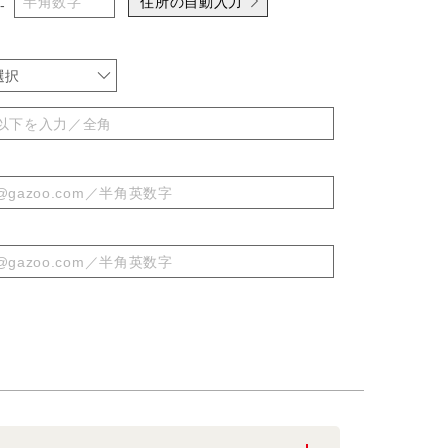
住所の自動入力
-
選択