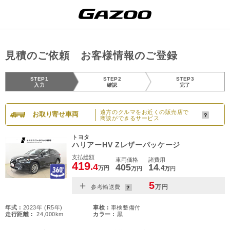
見積のご依頼 お客様情報のご登録
STEP1
STEP2
STEP3
入力
確認
完了
遠方のクルマをお近くの販売店で
お取り寄せ車両
商談ができるサービス
トヨタ
ハリアーHV Zレザーパッケージ
支払総額
車両価格
諸費用
419
.4
405
14
.4
万円
万円
万円
＋
5
万円
参考輸送費
年式 :
2023年 (R5年)
車検 :
車検整備付
走行距離 :
24,000km
カラー :
黒