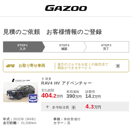
見積のご依頼 お客様情報のご登録
STEP1
STEP2
STEP3
入力
確認
完了
遠方のクルマをお近くの販売店で
お取り寄せ車両
商談ができるサービス
トヨタ
RAV4 HV アドベンチャー
支払総額
車両価格
諸費用
404
.2
390
14
.2
万円
万円
万円
＋
4
.3
万円
参考輸送費
年式 :
2022年 (R4年)
車検 :
車検整備付
走行距離 :
31,000km
カラー :
黒