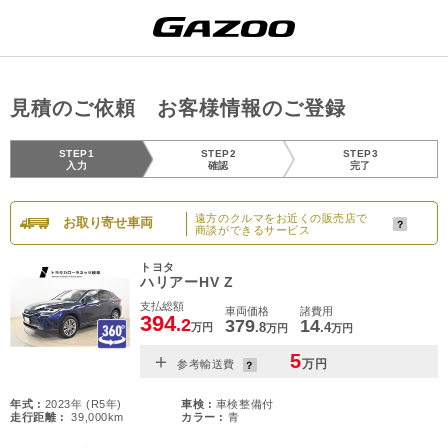
見積のご依頼 お客様情報のご登録
STEP1
STEP2
STEP3
入力
確認
完了
遠方のクルマをお近くの販売店で
お取り寄せ車両
商談ができるサービス
トヨタ
ハリアーHV Z
支払総額
車両価格
諸費用
394
.2
379
14
.8
.4
万円
万円
万円
＋
5
万円
参考輸送費
年式 :
2023年 (R5年)
車検 :
車検整備付
走行距離 :
39,000km
カラー :
青