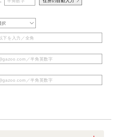
住所の自動入力
-
選択