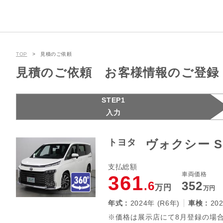
TOP
見積のご依頼
見積のご依頼 お客様情報のご登録
STEP1
入力
トヨタ
ヴォクシー S
支払総額
車両価格
361
.6
352
万円
万円
年式 :
2024年 (R6年)
車検 :
20
※価格は展示店にて8月登録の場合