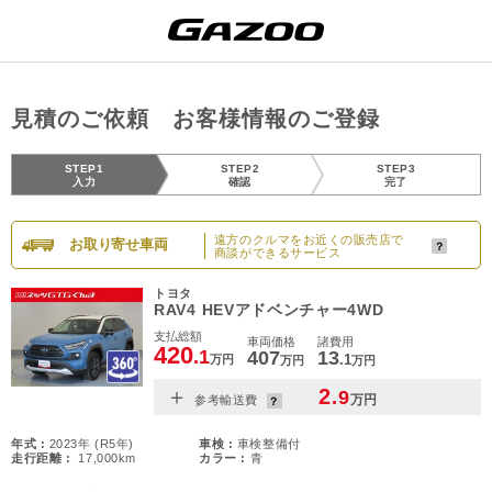
見積のご依頼 お客様情報のご登録
STEP1
STEP2
STEP3
入力
確認
完了
遠方のクルマをお近くの販売店で
お取り寄せ車両
商談ができるサービス
トヨタ
RAV4 HEVアドベンチャー4WD
支払総額
車両価格
諸費用
420
.1
407
13
.1
万円
万円
万円
＋
2
.9
万円
参考輸送費
年式 :
2023年 (R5年)
車検 :
車検整備付
走行距離 :
17,000km
カラー :
青