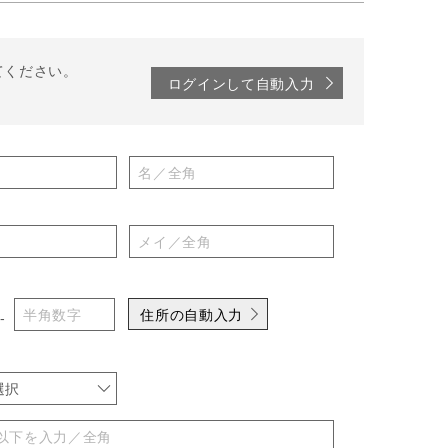
てください。
ログインして自動入力
住所の自動入力
-
選択