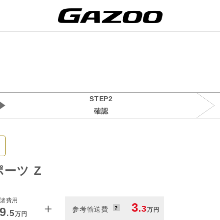
STEP2
確認
ーツ Z
諸費用
＋
3
.3
9
参考輸送費
万円
.5
万円