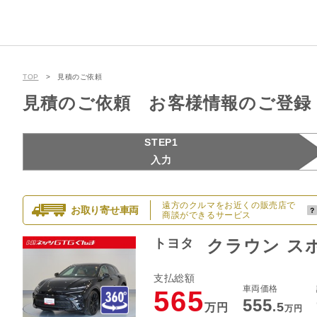
TOP
見積のご依頼
見積のご依頼 お客様情報のご登録
STEP1
入力
遠方のクルマをお近くの販売店で
お取り寄せ車両
商談ができるサービス
トヨタ
クラウン スポ
支払総額
車両価格
565
555
.5
万円
万円