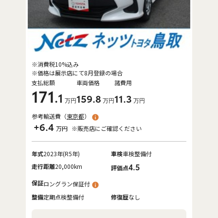
※消費税10%込み
※価格は展示店にて8月登録の場合
支払総額
車両価格
諸費用
171
.1
159
.8
11
.3
万円
万円
万円
参考輸送費（
東京都
）
+6.4
万円
※販売店にご確認ください
年式
2023年(R5年)
車検
車検整備付
走行距離
20,000km
4.5
評価点
保証
ロングラン保証付
整備
定期点検整備付
修復歴
なし