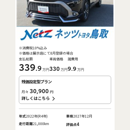
※消費税10%込み
※価格は展示店にて8月登録の場合
支払総額
車両価格
諸費用
339
.9
330
9
.9
万円
万円
万円
残価設定型プラン
30,900
月々
円
詳しくはこちら
年式
2022年(R4年)
車検
2027年12月
走行距離
21,000km
4
評価点