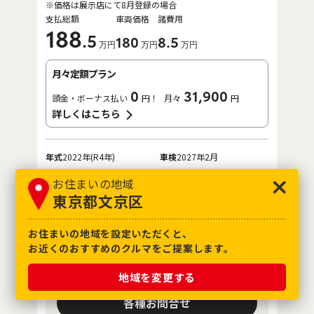
※価格は展示店にて8月登録の場合
支払総額
車両価格
諸費用
188
.5
180
8
.5
万円
万円
万円
月々定額プラン
0
31,900
頭金・ボーナス払い
円！
月々
円
詳しくはこちら
年式
2022年(R4年)
車検
2027年2月
走行距離
40,000km
4
評価点
お住まいの地域
東京都文京区
保証
ロングラン保証付
ハイブリッド保証付
整備
定期点検整備付
修復歴
なし
お住まいの地域を設定いただくと、
お近くのおすすめのクルマをご提案します。
ネッツ鳥取
鳥取安長店
地域を変更する
各種お問合せ