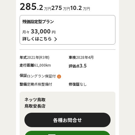
285
.2
275
10
.2
万円
万円
万円
残価設定型プラン
33,000
月々
円
詳しくはこちら
年式
2021年(R3年)
車検
2028年4月
走行距離
61,000km
3.5
評価点
保証
ロングラン保証付
整備
定期点検整備付
修復歴
なし
ネッツ鳥取
鳥取安長店
各種お問合せ