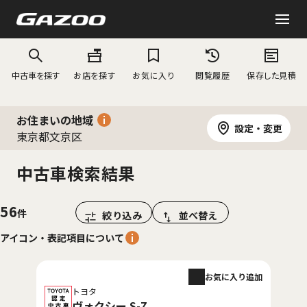
中古車を探す
お店を探す
お気に入り
閲覧履歴
保存した見積
お住まいの地域
設定・変更
東京都文京区
中古車検索結果
56
絞り込み
並べ替え
アイコン・表記項目について
お気に入り追加
トヨタ
ヴォクシー S-Z