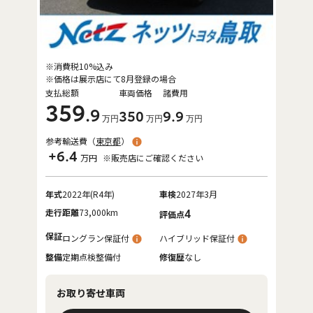
※消費税10%込み
※価格は展示店にて8月登録の場合
支払総額
車両価格
諸費用
359
.9
350
9
.9
万円
万円
万円
参考輸送費（
東京都
）
+6.4
万円
※販売店にご確認ください
年式
2022年(R4年)
車検
2027年3月
走行距離
73,000km
4
評価点
保証
ロングラン保証付
ハイブリッド保証付
整備
定期点検整備付
修復歴
なし
お取り寄せ車両