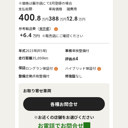
※価格は展示店にて8月登録の場合
支払総額
車両価格
諸費用
400
.8
388
12
.8
万円
万円
万円
参考輸送費（
東京都
）
+6.4
万円
※販売店にご確認ください
年式
2023年(R5年)
車検
車検整備付
走行距離
35,000km
4
評価点
保証
ロングラン保証付
ハイブリッド保証付
整備
定期点検整備付
修復歴
なし
お取り寄せ車両
各種お問合せ
※お近くの店舗をお選びください
お電話でお問合せ