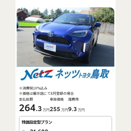
※消費税10%込み
※価格は展示店にて8月登録の場合
支払総額
車両価格
諸費用
264
.3
255
9
.3
万円
万円
万円
残価設定型プラン