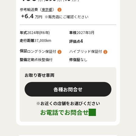
参考輸送費（
東京都
）
+6.4
万円
※販売店にご確認ください
年式
2024年(R6年)
車検
2027年3月
走行距離
37,000km
4
評価点
保証
ロングラン保証付
ハイブリッド保証付
整備
定期点検整備付
修復歴
なし
お取り寄せ車両
各種お問合せ
※お近くの店舗をお選びください
お電話でお問合せ