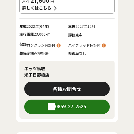
21,600
月々
円
詳しくはこちら
年式
2022年(R4年)
車検
2027年12月
走行距離
23,000km
4
評価点
保証
ロングラン保証付
ハイブリッド保証付
整備
定期点検整備付
修復歴
なし
ネッツ鳥取
米子日野橋店
各種お問合せ
0859-27-2525