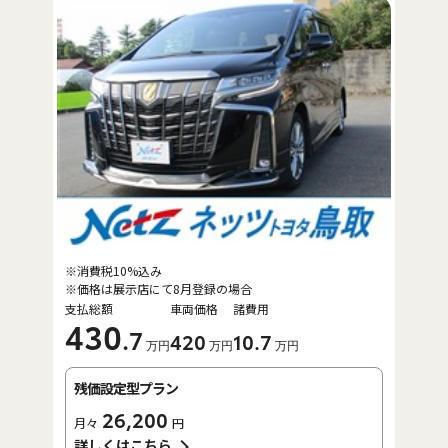
※消費税10%込み
※価格は展示店にて8月登録の場合
支払総額
車両価格
諸費用
430
.7
420
10
.7
万円
万円
万円
残価設定型プラン
26,200
月々
円
詳しくはこちら