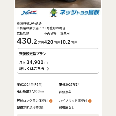
※消費税10%込み
※価格は展示店にて8月登録の場合
支払総額
車両価格
諸費用
430
.2
420
10
.2
万円
万円
万円
残価設定型プラン
34,900
月々
円
詳しくはこちら
年式
2024年(R6年)
車検
2027年7月
走行距離
27,000km
4
評価点
保証
ロングラン保証付
ハイブリッド保証付
整備
定期点検整備付
修復歴
なし