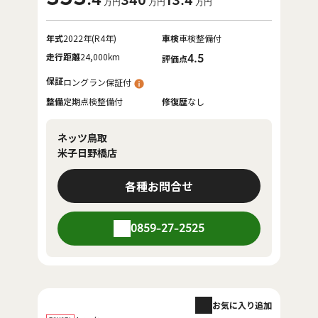
340
13
.4
万円
万円
万円
年式
2022年(R4年)
車検
車検整備付
走行距離
24,000km
4.5
評価点
保証
ロングラン保証付
整備
定期点検整備付
修復歴
なし
ネッツ鳥取
米子日野橋店
各種お問合せ
0859-27-2525
お気に入り追加