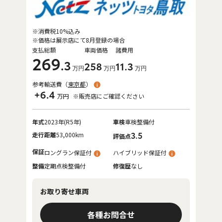
※消費税10%込み
※価格は展示店にて8月登録の場合
支払総額
車両価格
諸費用
269
.3
258
11
.3
万円
万円
万円
参考輸送費（
東京都
）
+6.4
万円
※販売店にご確認ください
年式
2023年(R5年)
車検
車検整備付
走行距離
53,000km
3.5
評価点
保証
ロングラン保証付
ハイブリッド保証付
整備
定期点検整備付
修復歴
なし
お取り寄せ車両
各種お問合せ