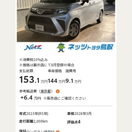
※消費税10%込み
※価格は展示店にて8月登録の場合
支払総額
車両価格
諸費用
153
.1
144
9
.1
万円
万円
万円
参考輸送費（
東京都
）
+6.4
万円
※販売店にご確認ください
年式
2023年(R5年)
車検
2028年3月
走行距離
2,000km
4
評価点
保証
ロングラン保証付