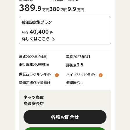
389
.9
380
9
.9
万円
万円
万円
残価設定型プラン
40,400
月々
円
詳しくはこちら
年式
2022年(R4年)
車検
2027年3月
走行距離
56,000km
3.5
評価点
保証
ロングラン保証付
ハイブリッド保証付
整備
定期点検整備付
修復歴
なし
ネッツ鳥取
鳥取安長店
各種お問合せ