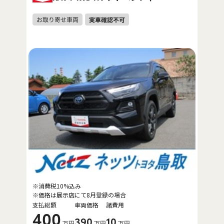
※消費税10%込み
※価格は展示店にて8月登録の場合
支払総額
車両価格
諸費用
400
390
10
万円
万円
万円