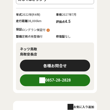
年式
2022年(R4年)
車検
2027年7月
走行距離
38,000km
4.5
評価点
保証
ロングラン保証付
整備
定期点検整備付
修復歴
なし
ネッツ鳥取
鳥取安長店
各種お問合せ
0857-28-2828
お気に入り追加