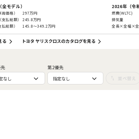
（全モデル）
2026年（令
車両価格）
297万円
燃費(WLTC)
（支払総額）
245.8万円
排気量
支払総額）
145.8～349.2万円
全長×全幅×全
見る
トヨタ ヤリスクロスのカタログを見る
優先
第2優先
定なし
指定なし