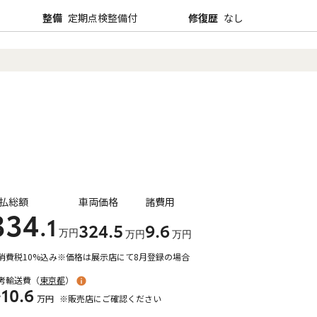
整備
定期点検整備付
修復歴
なし
払総額
車両価格
諸費用
334
.1
324
.5
9
.6
万円
万円
万円
消費税10%込み
※価格は展示店にて8月登録の場合
考輸送費（
東京都
）
10.6
万円
※販売店にご確認ください