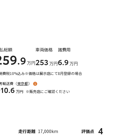
払総額
車両価格
諸費用
259
.9
253
6
.9
万円
万円
万円
消費税10%込み
※価格は展示店にて8月登録の場合
考輸送費（
東京都
）
10.6
万円
※販売店にご確認ください
4
走行距離
17,000km
評価点