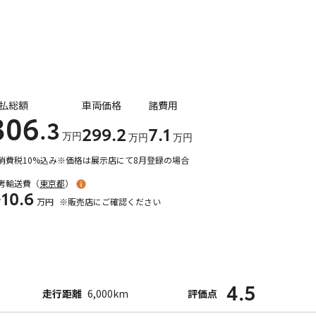
払総額
車両価格
諸費用
306
.3
299
.2
7
.1
万円
万円
万円
消費税10%込み
※価格は展示店にて8月登録の場合
考輸送費（
東京都
）
10.6
万円
※販売店にご確認ください
4.5
走行距離
6,000km
評価点