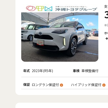
支
※
参
+
年式
2023年(R5年)
車検
車検整備付
保証
ロングラン保証付
ハイブリッド保証付