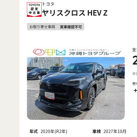
トヨタ
ヤリスクロス HEV Z
支
※
参
+
年式
2020年(R2年)
車検
2027年10月