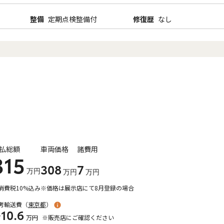
整備
定期点検整備付
修復歴
なし
払総額
車両価格
諸費用
315
308
7
万円
万円
万円
消費税10%込み
※価格は展示店にて8月登録の場合
考輸送費（
東京都
）
10.6
万円
※販売店にご確認ください