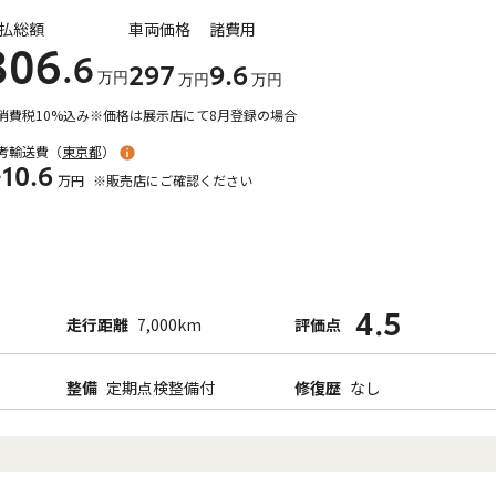
払総額
車両価格
諸費用
306
.6
297
9
.6
万円
万円
万円
消費税10%込み
※価格は展示店にて8月登録の場合
考輸送費（
東京都
）
10.6
万円
※販売店にご確認ください
4.5
走行距離
7,000km
評価点
整備
定期点検整備付
修復歴
なし