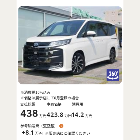
※消費税10%込み
※価格は展示店にて8月登録の場合
支払総額
車両価格
諸費用
438
423
.8
14
.2
万円
万円
万円
参考輸送費（
東京都
）
+8.1
万円
※販売店にご確認ください