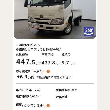
※消費税10%込み
※価格は展示店にて8月登録の場合
支払総額
車両価格
諸費用
447
.5
437
.8
9
.7
万円
万円
万円
参考輸送費（
東京都
）
+6.9
万円
※販売店にご確認ください
年式
2025年(R7年)
車検
車検整備付
走行距離
10,000km
4
評価点
保証
ロングラン保証付