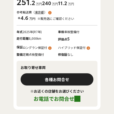
251
.2
240
11
.2
万円
万円
万円
参考輸送費（
東京都
）
+4.6
万円
※販売店にご確認ください
年式
2025年(R7年)
車検
車検整備付
走行距離
8,000km
5
評価点
保証
ロングラン保証付
ハイブリッド保証付
整備
定期点検整備付
修復歴
なし
お取り寄せ車両
各種お問合せ
※お近くの店舗をお選びください
お電話でお問合せ