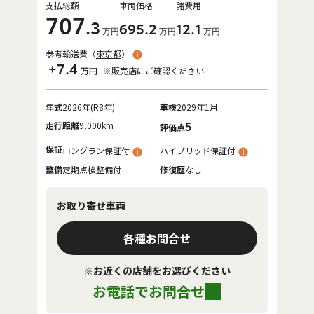
支払総額
車両価格
諸費用
707
.3
695
.2
12
.1
万円
万円
万円
参考輸送費（
東京都
）
+7.4
万円
※販売店にご確認ください
年式
2026年(R8年)
車検
2029年1月
走行距離
9,000km
5
評価点
保証
ロングラン保証付
ハイブリッド保証付
整備
定期点検整備付
修復歴
なし
お取り寄せ車両
各種お問合せ
※お近くの店舗をお選びください
お電話でお問合せ