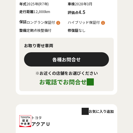
年式
2025年(R7年)
車検
2028年3月
走行距離
12,000km
4.5
評価点
保証
ロングラン保証付
ハイブリッド保証付
整備
定期点検整備付
修復歴
なし
お取り寄せ車両
各種お問合せ
※お近くの店舗をお選びください
お電話でお問合せ
お気に入り追加
トヨタ
アクア U