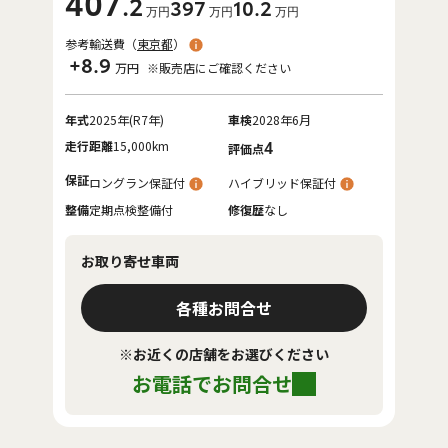
407
.2
397
10
.2
万円
万円
万円
参考輸送費（
東京都
）
+8.9
万円
※販売店にご確認ください
年式
2025年(R7年)
車検
2028年6月
走行距離
15,000km
4
評価点
保証
ロングラン保証付
ハイブリッド保証付
整備
定期点検整備付
修復歴
なし
お取り寄せ車両
各種お問合せ
※お近くの店舗をお選びください
お電話でお問合せ