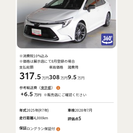
※消費税10%込み
※価格は展示店にて8月登録の場合
支払総額
車両価格
諸費用
317
.5
308
9
.5
万円
万円
万円
参考輸送費（
東京都
）
+6.5
万円
※販売店にご確認ください
年式
2025年(R7年)
車検
2028年7月
走行距離
4,000km
5
評価点
保証
ロングラン保証付