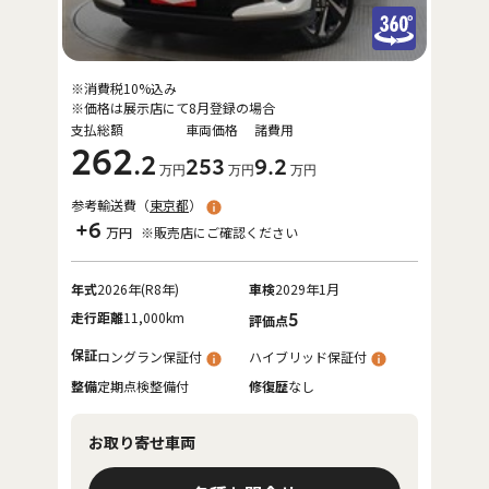
※消費税10%込み
※価格は展示店にて8月登録の場合
支払総額
車両価格
諸費用
262
.2
253
9
.2
万円
万円
万円
参考輸送費（
東京都
）
+6
万円
※販売店にご確認ください
年式
2026年(R8年)
車検
2029年1月
走行距離
11,000km
5
評価点
保証
ロングラン保証付
ハイブリッド保証付
整備
定期点検整備付
修復歴
なし
お取り寄せ車両