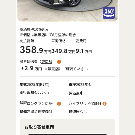
※消費税10%込み
※価格は展示店にて8月登録の場合
支払総額
車両価格
諸費用
358
.9
349
.8
9
.1
万円
万円
万円
参考輸送費（
東京都
）
+2.9
万円
※販売店にご確認ください
年式
2025年(R7年)
車検
2028年4月
走行距離
4,000km
4
評価点
保証
ロングラン保証付
ハイブリッド保証付
整備
定期点検整備付
修復歴
なし
お取り寄せ車両