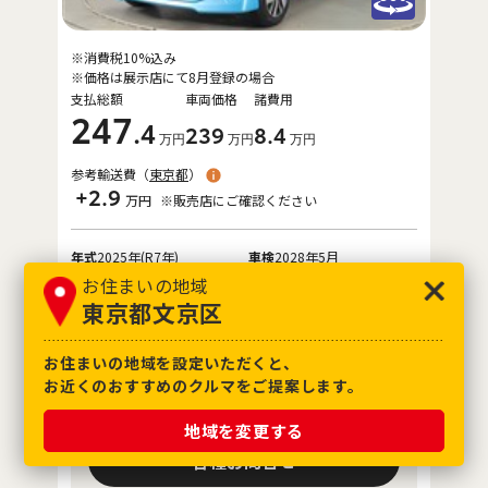
※消費税10%込み
※価格は展示店にて8月登録の場合
支払総額
車両価格
諸費用
247
.4
239
8
.4
万円
万円
万円
参考輸送費（
東京都
）
+2.9
万円
※販売店にご確認ください
年式
2025年(R7年)
車検
2028年5月
お住まいの地域
走行距離
6,000km
4.5
評価点
東京都文京区
保証
ロングラン保証付
整備
定期点検整備付
修復歴
なし
お住まいの地域を設定いただくと、
お近くのおすすめのクルマをご提案します。
お取り寄せ車両
地域を変更する
各種お問合せ