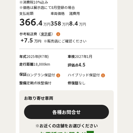
※消費税10%込み
※価格は展示店にて8月登録の場合
支払総額
車両価格
諸費用
366
.4
358
8
.4
万円
万円
万円
参考輸送費（
東京都
）
+7.5
万円
※販売店にご確認ください
年式
2025年(R7年)
車検
2027年1月
走行距離
18,000km
4.5
評価点
保証
ロングラン保証付
ハイブリッド保証付
整備
定期点検整備付
修復歴
なし
お取り寄せ車両
各種お問合せ
※お近くの店舗をお選びください