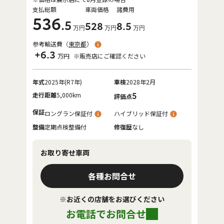
支払総額
車両価格
諸費用
536
.5
528
8
.5
万円
万円
万円
参考輸送費（
東京都
）
+6.3
万円
※販売店にご確認ください
年式
2025年(R7年)
車検
2028年2月
走行距離
5,000km
5
評価点
保証
ロングラン保証付
ハイブリッド保証付
整備
定期点検整備付
修復歴
なし
お取り寄せ車両
各種お問合せ
※お近くの店舗をお選びください
お電話でお問合せ