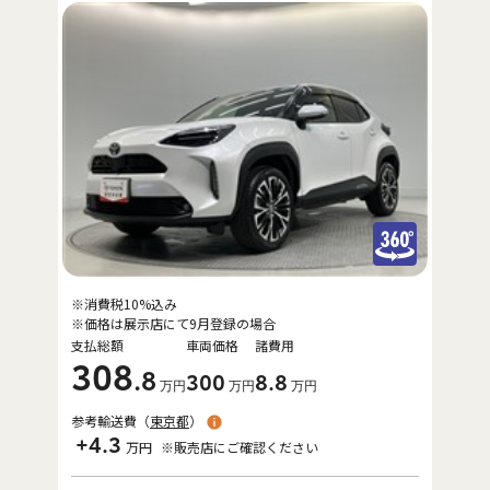
※消費税10%込み
※価格は展示店にて9月登録の場合
支払総額
車両価格
諸費用
308
.8
300
8
.8
万円
万円
万円
参考輸送費（
東京都
）
+4.3
万円
※販売店にご確認ください