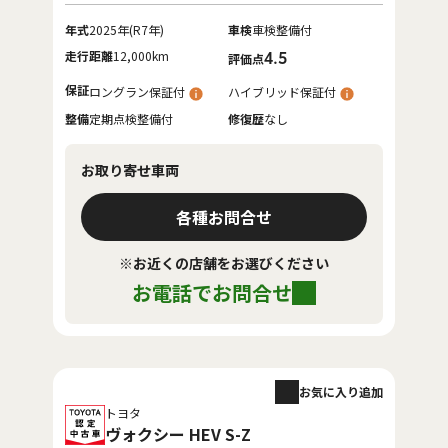
年式
2025年(R7年)
車検
車検整備付
走行距離
12,000km
4.5
評価点
保証
ロングラン保証付
ハイブリッド保証付
整備
定期点検整備付
修復歴
なし
お取り寄せ車両
各種お問合せ
※お近くの店舗をお選びください
お電話でお問合せ
お気に入り追加
トヨタ
ヴォクシー HEV S-Z