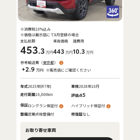
※消費税10%込み
※価格は展示店にて8月登録の場合
支払総額
車両価格
諸費用
453
.3
443
10
.3
万円
万円
万円
参考輸送費（
東京都
）
+2.9
万円
※販売店にご確認ください
年式
2025年(R7年)
車検
2028年10月
走行距離
10,000km
5
評価点
保証
ロングラン保証付
ハイブリッド保証付
整備
定期点検整備付
修復歴
なし
お取り寄せ車両