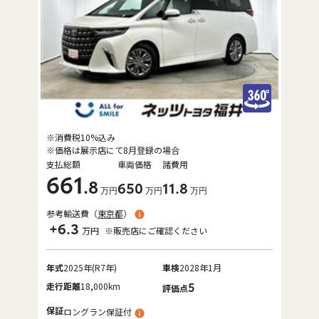
※消費税10%込み
※価格は展示店にて8月登録の場合
支払総額
車両価格
諸費用
661
.8
650
11
.8
万円
万円
万円
参考輸送費（
東京都
）
+6.3
万円
※販売店にご確認ください
年式
2025年(R7年)
車検
2028年1月
走行距離
18,000km
5
評価点
保証
ロングラン保証付