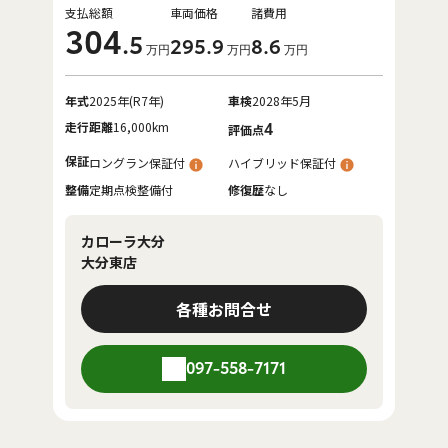
支払総額
車両価格
諸費用
304
.5
295
.9
8
.6
万円
万円
万円
年式
2025年(R7年)
車検
2028年5月
走行距離
16,000km
4
評価点
保証
ロングラン保証付
ハイブリッド保証付
整備
定期点検整備付
修復歴
なし
カローラ大分
大分東店
各種お問合せ
097-558-7171