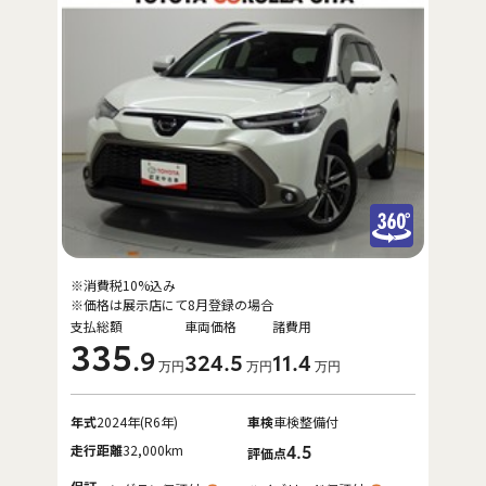
※消費税10%込み
※価格は展示店にて8月登録の場合
支払総額
車両価格
諸費用
335
.9
324
.5
11
.4
万円
万円
万円
年式
2024年(R6年)
車検
車検整備付
走行距離
32,000km
4.5
評価点