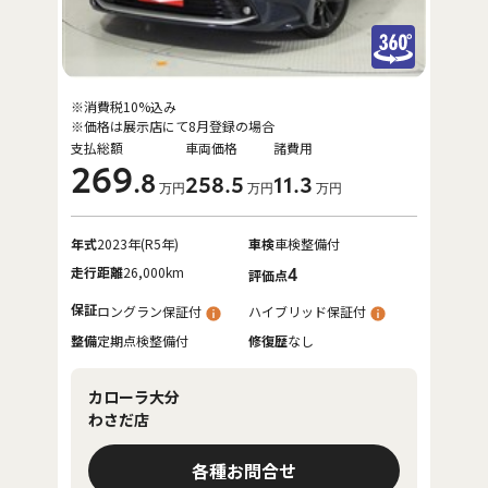
※消費税10%込み
※価格は展示店にて8月登録の場合
支払総額
車両価格
諸費用
269
.8
258
.5
11
.3
万円
万円
万円
年式
2023年(R5年)
車検
車検整備付
走行距離
26,000km
4
評価点
保証
ロングラン保証付
ハイブリッド保証付
整備
定期点検整備付
修復歴
なし
カローラ大分
わさだ店
各種お問合せ