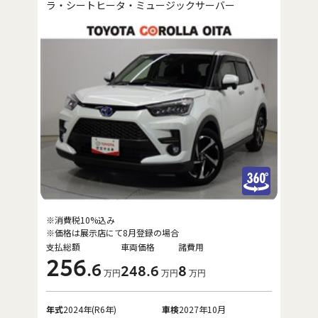
ラ・シートヒータ・ミュージックサーバー
※消費税10%込み
※価格は展示店にて8月登録の場合
支払総額
車両価格
諸費用
256
.6
248
.6
8
万円
万円
万円
年式
2024年(R6年)
車検
2027年10月