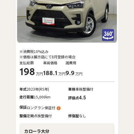
※消費税10%込み
※価格は展示店にて8月登録の場合
支払総額
車両価格
諸費用
198
188
.1
9
.9
万円
万円
万円
年式
2023年(R5年)
車検
車検整備付
走行距離
15,000km
4.5
評価点
保証
ロングラン保証付
整備
定期点検整備付
修復歴
なし
カローラ大分