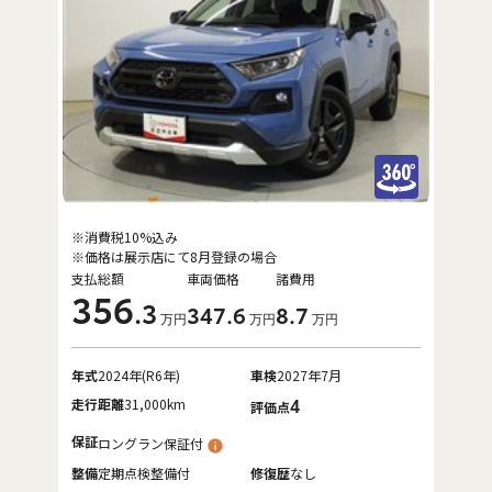
※消費税10%込み
※価格は展示店にて8月登録の場合
支払総額
車両価格
諸費用
356
.3
347
.6
8
.7
万円
万円
万円
年式
2024年(R6年)
車検
2027年7月
走行距離
31,000km
4
評価点
保証
ロングラン保証付
整備
定期点検整備付
修復歴
なし