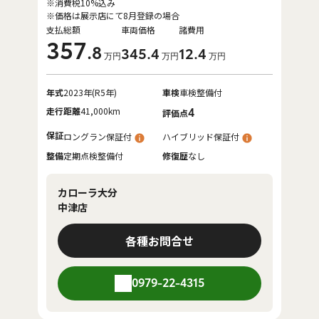
※消費税10%込み
※価格は展示店にて8月登録の場合
支払総額
車両価格
諸費用
357
.8
345
.4
12
.4
万円
万円
万円
年式
2023年(R5年)
車検
車検整備付
走行距離
41,000km
4
評価点
保証
ロングラン保証付
ハイブリッド保証付
整備
定期点検整備付
修復歴
なし
カローラ大分
中津店
各種お問合せ
0979-22-4315