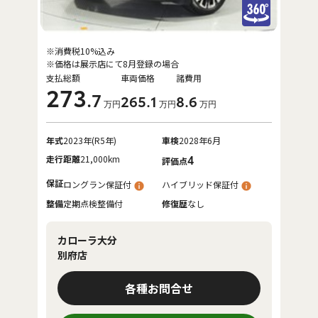
※消費税10%込み
※価格は展示店にて8月登録の場合
支払総額
車両価格
諸費用
273
.7
265
.1
8
.6
万円
万円
万円
年式
2023年(R5年)
車検
2028年6月
走行距離
21,000km
4
評価点
保証
ロングラン保証付
ハイブリッド保証付
整備
定期点検整備付
修復歴
なし
カローラ大分
別府店
各種お問合せ