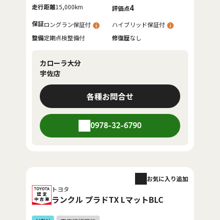
走行距離
15,000km
4
評価点
保証
ロングラン保証付
ハイブリッド保証付
整備
定期点検整備付
修復歴
なし
カローラ大分
宇佐店
各種お問合せ
0978-32-6790
お気に入り追加
トヨタ
ランクル プラドTX LマットBLC