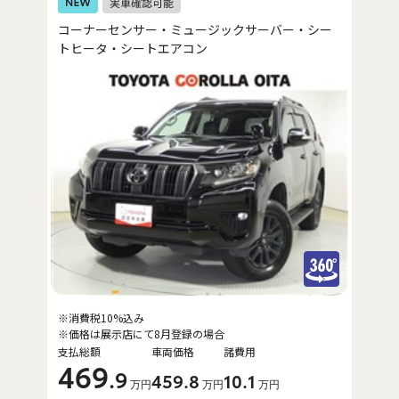
コーナーセンサー・ミュージックサーバー・シー
トヒータ・シートエアコン
※消費税10%込み
※価格は展示店にて8月登録の場合
支払総額
車両価格
諸費用
469
.9
459
.8
10
.1
万円
万円
万円