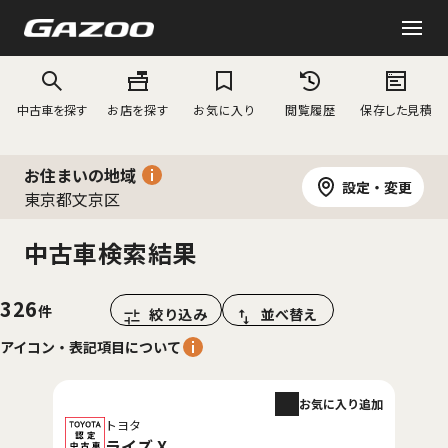
中古車を探す
お店を探す
お気に入り
閲覧履歴
保存した見積
お住まいの地域
設定・変更
東京都文京区
中古車検索結果
326
絞り込み
並べ替え
アイコン・表記項目について
お気に入り追加
トヨタ
ライズ X