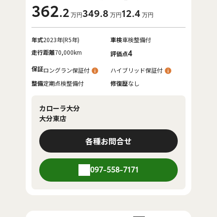
362
.2
349
.8
12
.4
万円
万円
万円
年式
2023年(R5年)
車検
車検整備付
走行距離
70,000km
4
評価点
保証
ロングラン保証付
ハイブリッド保証付
整備
定期点検整備付
修復歴
なし
カローラ大分
大分東店
各種お問合せ
097-558-7171