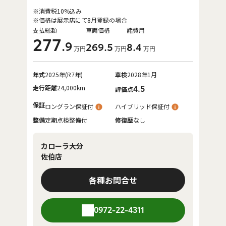
※消費税10%込み
※価格は展示店にて8月登録の場合
支払総額
車両価格
諸費用
277
.9
269
.5
8
.4
万円
万円
万円
年式
2025年(R7年)
車検
2028年1月
走行距離
24,000km
4.5
評価点
保証
ロングラン保証付
ハイブリッド保証付
整備
定期点検整備付
修復歴
なし
カローラ大分
佐伯店
各種お問合せ
0972-22-4311