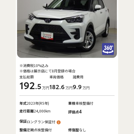
※消費税10%込み
※価格は展示店にて8月登録の場合
支払総額
車両価格
諸費用
192
.5
182
.6
9
.9
万円
万円
万円
年式
2023年(R5年)
車検
車検整備付
走行距離
24,000km
4
評価点
保証
ロングラン保証付
整備
定期点検整備付
修復歴
なし