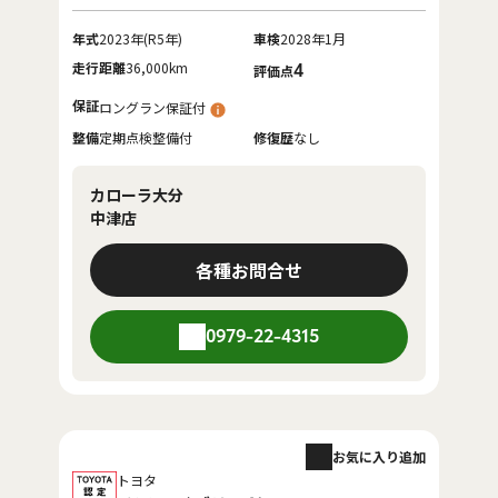
年式
2023年(R5年)
車検
2028年1月
走行距離
36,000km
4
評価点
保証
ロングラン保証付
整備
定期点検整備付
修復歴
なし
カローラ大分
中津店
各種お問合せ
0979-22-4315
お気に入り追加
トヨタ