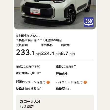
※消費税10%込み
※価格は展示店にて8月登録の場合
支払総額
車両価格
諸費用
233
.1
224
.4
8
.7
万円
万円
万円
年式
2023年(R5年)
車検
2028年6月
走行距離
75,000km
4
評価点
保証
ロングラン保証付
ハイブリッド保証付
整備
定期点検整備付
修復歴
なし
カローラ大分
わさだ店