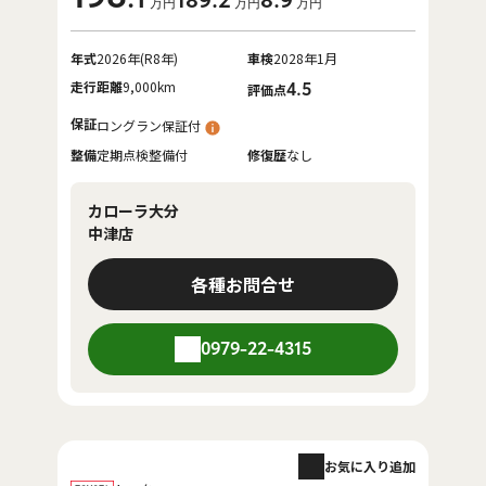
189
.2
8
.9
万円
万円
万円
年式
2026年(R8年)
車検
2028年1月
走行距離
9,000km
4.5
評価点
保証
ロングラン保証付
整備
定期点検整備付
修復歴
なし
カローラ大分
中津店
各種お問合せ
0979-22-4315
お気に入り追加