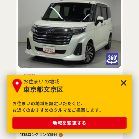
※消費税10%込み
お住まいの地域
※価格は展示店にて8月登録の場合
東京都文京区
支払総額
車両価格
諸費用
166
.4
158
.4
8
万円
万円
万円
お住まいの地域を設定いただくと、
お近くのおすすめのクルマをご提案します。
年式
2023年(R5年)
車検
2028年2月
地域を変更する
走行距離
49,000km
4
評価点
保証
ロングラン保証付