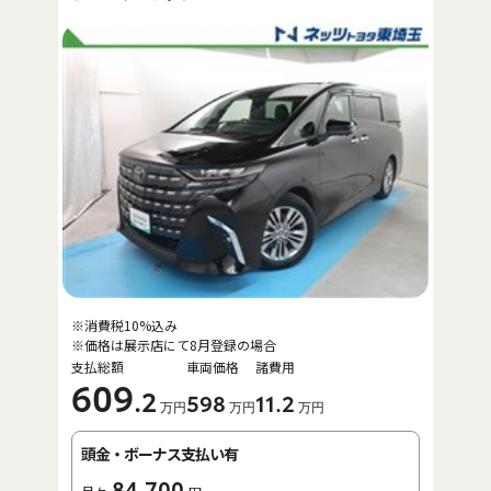
※消費税10%込み
※価格は展示店にて8月登録の場合
支払総額
車両価格
諸費用
609
.2
598
11
.2
万円
万円
万円
頭金・ボーナス支払い有
84,700