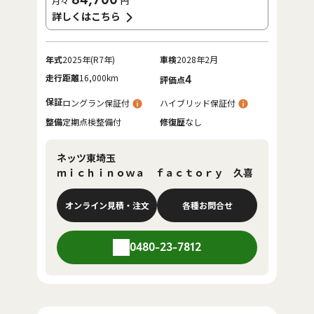
月々
円
詳しくはこちら
年式
2025年(R7年)
車検
2028年2月
走行距離
16,000km
4
評価点
保証
ロングラン保証付
ハイブリッド保証付
整備
定期点検整備付
修復歴
なし
ネッツ東埼玉
ｍｉｃｈｉｎｏｗａ ｆａｃｔｏｒｙ 久喜
オンライン見積・注文
各種お問合せ
0480-23-7812