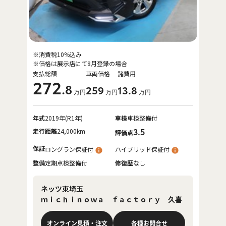
※消費税10%込み
※価格は展示店にて8月登録の場合
支払総額
車両価格
諸費用
272
.8
259
13
.8
万円
万円
万円
年式
2019年(R1年)
車検
車検整備付
走行距離
24,000km
3.5
評価点
保証
ロングラン保証付
ハイブリッド保証付
整備
定期点検整備付
修復歴
なし
ネッツ東埼玉
ｍｉｃｈｉｎｏｗａ ｆａｃｔｏｒｙ 久喜
オンライン見積・注文
各種お問合せ