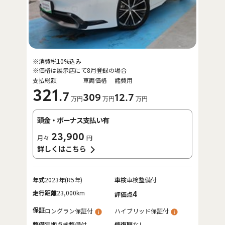
※消費税10%込み
※価格は展示店にて8月登録の場合
支払総額
車両価格
諸費用
321
.7
309
12
.7
万円
万円
万円
頭金・ボーナス支払い有
23,900
月々
円
詳しくはこちら
年式
2023年(R5年)
車検
車検整備付
走行距離
23,000km
4
評価点
保証
ロングラン保証付
ハイブリッド保証付
整備
定期点検整備付
修復歴
なし