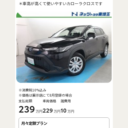
＊車高が高くて使いやすいカローラクロスです
※消費税10%込み
※価格は展示店にて8月登録の場合
支払総額
車両価格
諸費用
239
229
10
万円
万円
万円
月々定額プラン