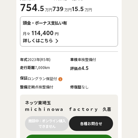
754
.5
739
15
.5
万円
万円
万円
頭金・ボーナス支払い有
114,400
月々
円
詳しくはこちら
年式
2023年(R5年)
車検
車検整備付
走行距離
7,000km
4.5
評価点
保証
ロングラン保証付
整備
定期点検整備付
修復歴
なし
ネッツ東埼玉
ｍｉｃｈｉｎｏｗａ ｆａｃｔｏｒｙ 久喜
商談中：オンライン購入
各種お問合せ
できません