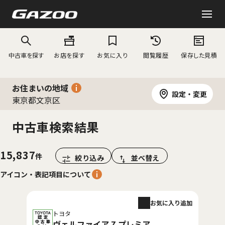
中古車を探す
お店を探す
お気に入り
閲覧履歴
保存した見積
お住まいの地域
設定・変更
東京都文京区
中古車検索結果
15,837
絞り込み
並べ替え
アイコン・表記項目について
お気に入り追加
トヨタ
ヴェルファイア Z プレミア