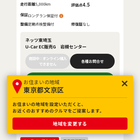
走行距離
5,000km
4.5
評価点
保証
ロングラン保証付
整備
定期点検整備付
修復歴
なし
ネッツ東埼玉
U-Car EC販売G 岩槻センター
商談中：オンライン購入
各種お問合せ
できません
048-796-5737
お住まいの地域
東京都文京区
お住まいの地域を設定いただくと、
お近くのおすすめのクルマをご提案します。
お気に入り追加
トヨタ
地域を変更する
ヴェルファイア Z プレミア