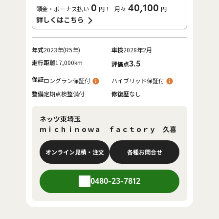
0
40,100
頭金・ボーナス払い
円！
月々
円
詳しくはこちら
年式
2023年(R5年)
車検
2028年2月
走行距離
17,000km
3.5
評価点
保証
ロングラン保証付
ハイブリッド保証付
整備
定期点検整備付
修復歴
なし
ネッツ東埼玉
ｍｉｃｈｉｎｏｗａ ｆａｃｔｏｒｙ 久喜
オンライン見積・注文
各種お問合せ
0480-23-7812