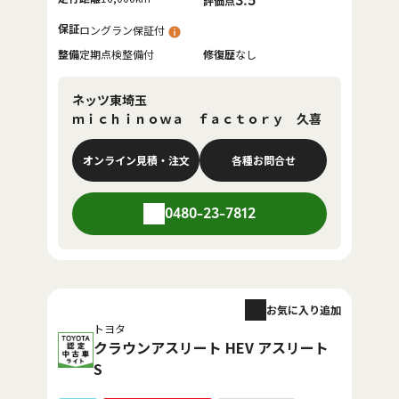
3.5
評価点
保証
ロングラン保証付
整備
定期点検整備付
修復歴
なし
ネッツ東埼玉
ｍｉｃｈｉｎｏｗａ ｆａｃｔｏｒｙ 久喜
オンライン見積・注文
各種お問合せ
0480-23-7812
お気に入り追加
トヨタ
クラウンアスリート HEV アスリート
S