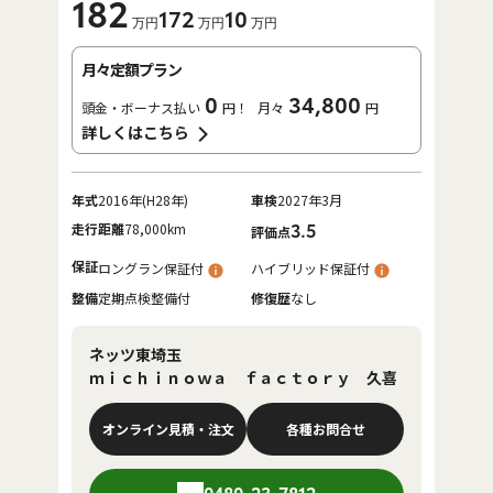
182
172
10
万円
万円
万円
月々定額プラン
0
34,800
頭金・ボーナス払い
円！
月々
円
詳しくはこちら
年式
2016年(H28年)
車検
2027年3月
走行距離
78,000km
3.5
評価点
保証
ロングラン保証付
ハイブリッド保証付
整備
定期点検整備付
修復歴
なし
ネッツ東埼玉
ｍｉｃｈｉｎｏｗａ ｆａｃｔｏｒｙ 久喜
オンライン見積・注文
各種お問合せ