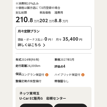
※消費税10%込み
※価格は展示店にて8月登録の場合
支払総額
車両価格
諸費用
210
.8
202
8
.8
万円
万円
万円
月々定額プラン
0
35,400
頭金・ボーナス払い
円！
月々
円
詳しくはこちら
年式
2024年(R6年)
車検
2027年3月
走行距離
24,000km
4
評価点
保証
ロングラン保証付
ハイブリッド保証付
整備
定期点検整備付
修復歴
なし
ネッツ東埼玉
U-Car EC販売G 岩槻センター