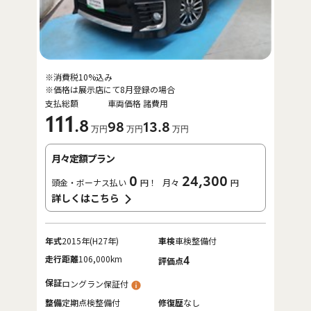
※消費税10%込み
※価格は展示店にて8月登録の場合
支払総額
車両価格
諸費用
111
.8
98
13
.8
万円
万円
万円
月々定額プラン
0
24,300
頭金・ボーナス払い
円！
月々
円
詳しくはこちら
年式
2015年(H27年)
車検
車検整備付
走行距離
106,000km
4
評価点
保証
ロングラン保証付
整備
定期点検整備付
修復歴
なし