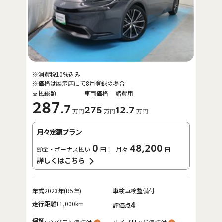
※消費税10%込み
※価格は展示店にて8月登録の場合
支払総額
車両価格
諸費用
287
.7
275
12
.7
万円
万円
万円
月々定額プラン
0
48,200
頭金・ボーナス払い
円！
月々
円
詳しくはこちら
年式
2023年(R5年)
車検
車検整備付
走行距離
11,000km
4
評価点
保証
ロングラン保証付
ハイブリッド保証付