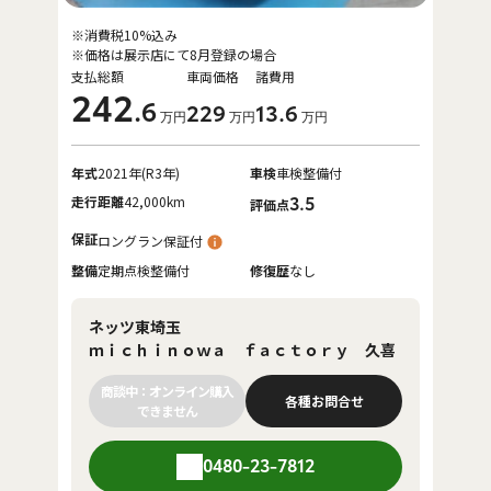
※消費税10%込み
※価格は展示店にて8月登録の場合
支払総額
車両価格
諸費用
242
.6
229
13
.6
万円
万円
万円
年式
2021年(R3年)
車検
車検整備付
走行距離
42,000km
3.5
評価点
保証
ロングラン保証付
整備
定期点検整備付
修復歴
なし
ネッツ東埼玉
ｍｉｃｈｉｎｏｗａ ｆａｃｔｏｒｙ 久喜
商談中：オンライン購入
各種お問合せ
できません
0480-23-7812