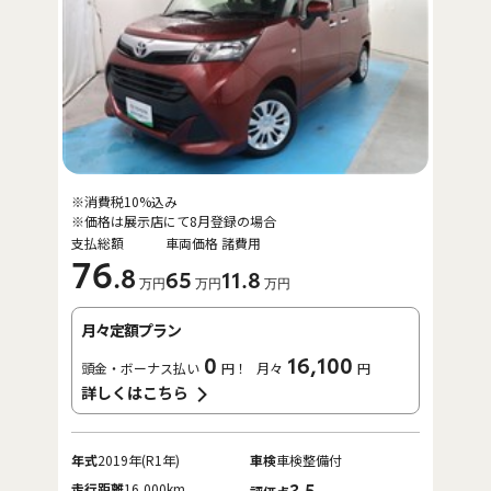
※消費税10%込み
※価格は展示店にて8月登録の場合
支払総額
車両価格
諸費用
76
.8
65
11
.8
万円
万円
万円
月々定額プラン
0
16,100
頭金・ボーナス払い
円！
月々
円
詳しくはこちら
年式
2019年(R1年)
車検
車検整備付
走行距離
16,000km