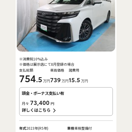
※消費税10%込み
※価格は展示店にて8月登録の場合
支払総額
車両価格
諸費用
754
.5
739
15
.5
万円
万円
万円
頭金・ボーナス支払い有
73,400
月々
円
詳しくはこちら
年式
2023年(R5年)
車検
車検整備付