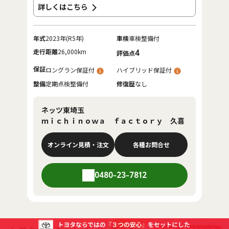
詳しくはこちら
年式
2023年(R5年)
車検
車検整備付
走行距離
26,000km
4
評価点
保証
ロングラン保証付
ハイブリッド保証付
整備
定期点検整備付
修復歴
なし
ネッツ東埼玉
ｍｉｃｈｉｎｏｗａ ｆａｃｔｏｒｙ 久喜
オンライン見積・注文
各種お問合せ
0480-23-7812