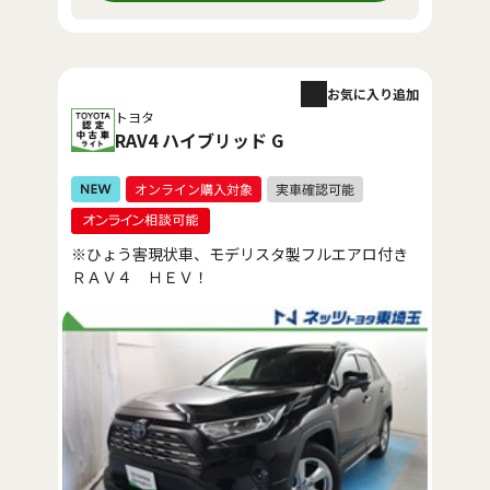
お気に入り追加
トヨタ
RAV4 ハイブリッド G
※ひょう害現状車、モデリスタ製フルエアロ付き
ＲＡＶ４ ＨＥＶ！