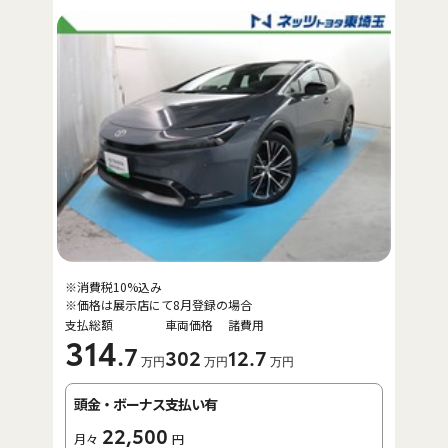
※消費税10%込み
※価格は展示店にて8月登録の場合
支払総額
車両価格
諸費用
314
.7
302
12
.7
万円
万円
万円
頭金・ボーナス支払い有
22,500
月々
円