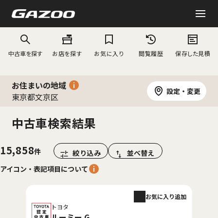
中古車を探す
お店を探す
お気に入り
閲覧履歴
保存した見積
お住まいの地域
設定・変更
東京都文京区
中古車検索結果
15,858
絞り込み
並べ替え
アイコン・表記項目について
お気に入り追加
トヨタ
ルーミー G