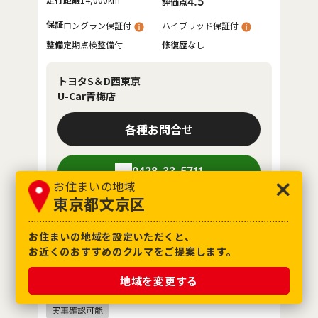
4.5
評価点
保証
ロングラン保証付
ハイブリッド保証付
整備
定期点検整備付
修復歴
なし
トヨタS＆D西東京
U-Car青梅店
各種お問合せ
0428-33-5711
お住まいの地域
東京都文京区
お住まいの地域を設定いただくと、
お気に入り追加
お近くのおすすめのクルマをご提案します。
トヨタ
カローラ HV WXB
地域を変更する