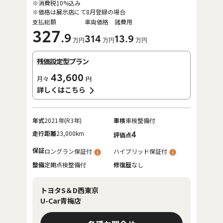
※消費税10%込み
※価格は展示店にて8月登録の場合
支払総額
車両価格
諸費用
327
.9
314
13
.9
万円
万円
万円
残価設定型プラン
43,600
月々
円
詳しくはこちら
年式
2021年(R3年)
車検
車検整備付
走行距離
23,000km
4
評価点
保証
ロングラン保証付
ハイブリッド保証付
整備
定期点検整備付
修復歴
なし
トヨタS＆D西東京
U-Car青梅店