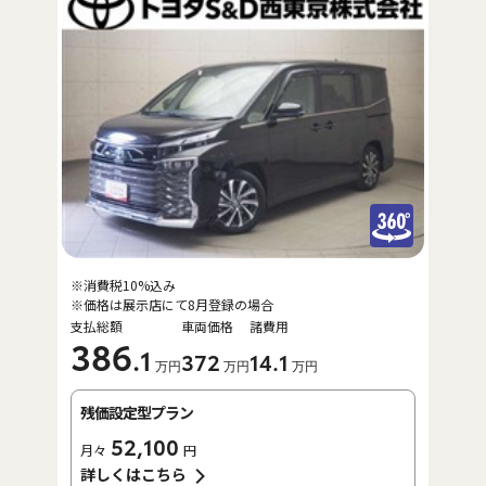
※消費税10%込み
※価格は展示店にて8月登録の場合
支払総額
車両価格
諸費用
386
.1
372
14
.1
万円
万円
万円
残価設定型プラン
52,100
月々
円
詳しくはこちら