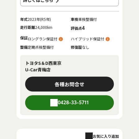
詳しくはこちら
年式
2023年(R5年)
車検
車検整備付
走行距離
24,000km
4
評価点
保証
ロングラン保証付
ハイブリッド保証付
整備
定期点検整備付
修復歴
なし
トヨタS＆D西東京
U-Car青梅店
各種お問合せ
0428-33-5711
お気に入り追加