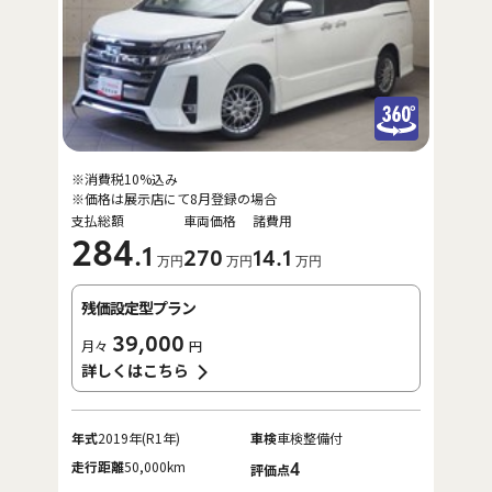
※消費税10%込み
※価格は展示店にて8月登録の場合
支払総額
車両価格
諸費用
284
.1
270
14
.1
万円
万円
万円
残価設定型プラン
39,000
月々
円
詳しくはこちら
年式
2019年(R1年)
車検
車検整備付
走行距離
50,000km
4
評価点