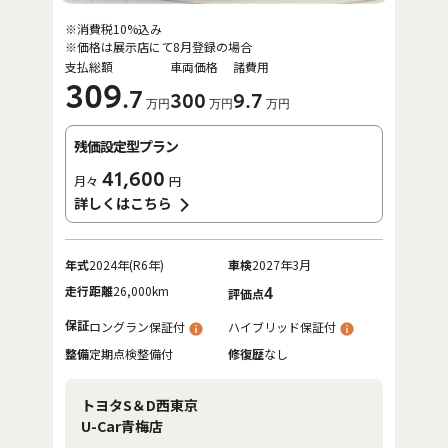
※消費税10%込み
※価格は展示店にて8月登録の場合
支払総額
車両価格
諸費用
309
.7
300
9
.7
万円
万円
万円
残価設定型プラン
41,600
月々
円
詳しくはこちら
年式
2024年(R6年)
車検
2027年3月
走行距離
26,000km
4
評価点
保証
ロングラン保証付
ハイブリッド保証付
整備
定期点検整備付
修復歴
なし
トヨタS＆D西東京
U-Car青梅店