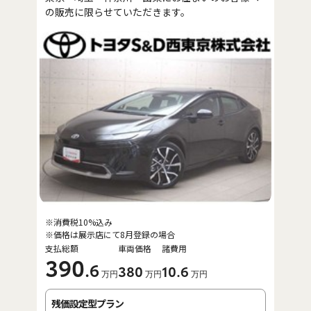
の販売に限らせていただきます。
※消費税10%込み
※価格は展示店にて8月登録の場合
支払総額
車両価格
諸費用
390
.6
380
10
.6
万円
万円
万円
残価設定型プラン