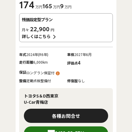
174
165
9
万円
万円
万円
残価設定型プラン
22,900
月々
円
詳しくはこちら
年式
2024年(R6年)
車検
2027年6月
走行距離
6,000km
4
評価点
保証
ロングラン保証付
整備
定期点検整備付
修復歴
なし
トヨタS＆D西東京
U-Car青梅店
各種お問合せ