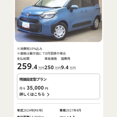
※消費税10%込み
※価格は展示店にて8月登録の場合
支払総額
車両価格
諸費用
259
.4
250
9
.4
万円
万円
万円
残価設定型プラン
35,000
月々
円
詳しくはこちら
年式
2024年(R6年)
車検
2027年4月
走行距離
14,000km