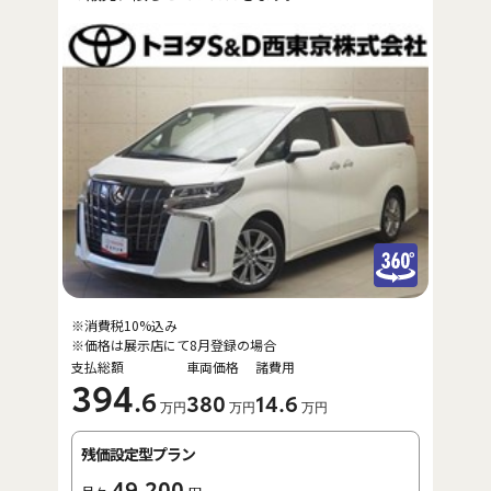
※消費税10%込み
※価格は展示店にて8月登録の場合
支払総額
車両価格
諸費用
394
.6
380
14
.6
万円
万円
万円
残価設定型プラン
49,200