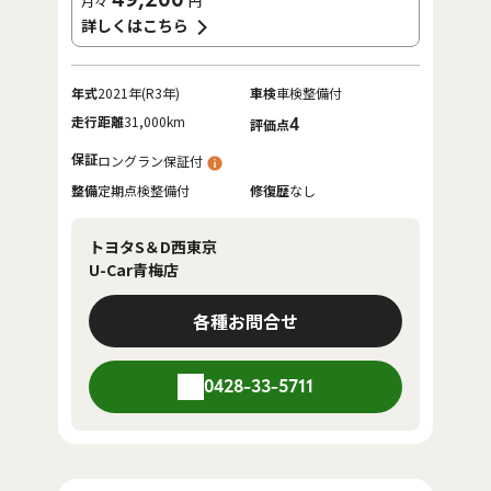
月々
円
詳しくはこちら
年式
2021年(R3年)
車検
車検整備付
走行距離
31,000km
4
評価点
保証
ロングラン保証付
整備
定期点検整備付
修復歴
なし
トヨタS＆D西東京
U-Car青梅店
各種お問合せ
0428-33-5711