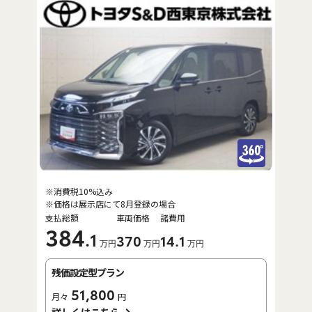
※消費税10%込み
※価格は展示店にて8月登録の場合
支払総額
車両価格
諸費用
384
.1
370
14
.1
万円
万円
万円
残価設定型プラン
51,800
月々
円