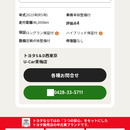
年式
2023年(R5年)
車検
車検整備付
走行距離
46,000km
4
評価点
保証
ロングラン保証付
ハイブリッド保証付
整備
定期点検整備付
修復歴
なし
トヨタS＆D西東京
U-Car青梅店
各種お問合せ
0428-33-5711