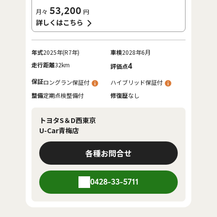
53,200
月々
円
詳しくはこちら
年式
2025年(R7年)
車検
2028年6月
走行距離
32km
4
評価点
保証
ロングラン保証付
ハイブリッド保証付
整備
定期点検整備付
修復歴
なし
トヨタS＆D西東京
U-Car青梅店
各種お問合せ
0428-33-5711