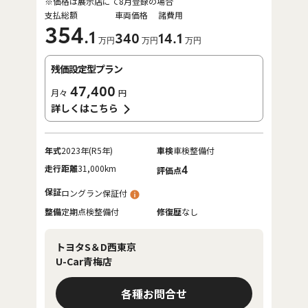
※価格は展示店にて8月登録の場合
支払総額
車両価格
諸費用
354
.1
340
14
.1
万円
万円
万円
残価設定型プラン
47,400
月々
円
詳しくはこちら
年式
2023年(R5年)
車検
車検整備付
走行距離
31,000km
4
評価点
保証
ロングラン保証付
整備
定期点検整備付
修復歴
なし
トヨタS＆D西東京
U-Car青梅店
各種お問合せ