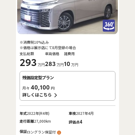
※消費税10%込み
※価格は展示店にて8月登録の場合
支払総額
車両価格
諸費用
293
283
10
万円
万円
万円
残価設定型プラン
40,100
月々
円
詳しくはこちら
年式
2022年(R4年)
車検
2027年4月
走行距離
27,000km
4
評価点
保証
ロングラン保証付