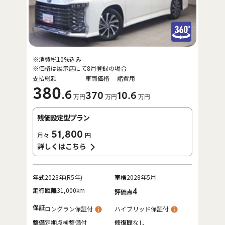
※消費税10%込み
※価格は展示店にて8月登録の場合
支払総額
車両価格
諸費用
380
.6
370
10
.6
万円
万円
万円
残価設定型プラン
51,800
月々
円
詳しくはこちら
年式
2023年(R5年)
車検
2028年5月
走行距離
31,000km
4
評価点
保証
ロングラン保証付
ハイブリッド保証付
整備
定期点検整備付
修復歴
なし