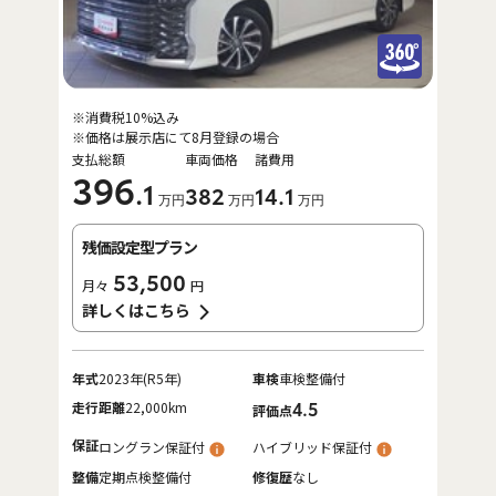
※消費税10%込み
※価格は展示店にて8月登録の場合
支払総額
車両価格
諸費用
396
.1
382
14
.1
万円
万円
万円
残価設定型プラン
53,500
月々
円
詳しくはこちら
年式
2023年(R5年)
車検
車検整備付
走行距離
22,000km
4.5
評価点
保証
ロングラン保証付
ハイブリッド保証付
整備
定期点検整備付
修復歴
なし