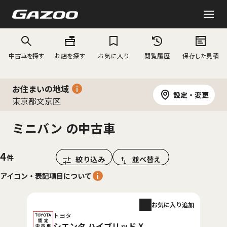
中古車を探す
お店を探す
お気に入り
閲覧履歴
保存した見積
お住まいの地域
設定・変更
東京都文京区
ミニバン の中古車
4
絞り込み
並べ替え
アイコン・表記項目について
お気に入り追加
トヨタ
シエンタ ハイブリッド X