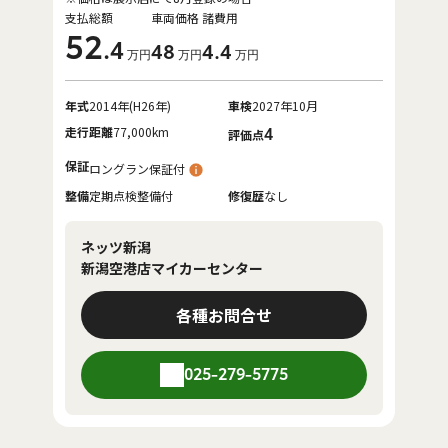
支払総額
車両価格
諸費用
52
.4
48
4
.4
万円
万円
万円
年式
2014年(H26年)
車検
2027年10月
走行距離
77,000km
4
評価点
保証
ロングラン保証付
整備
定期点検整備付
修復歴
なし
ネッツ新潟
新潟空港店マイカーセンター
各種お問合せ
025-279-5775