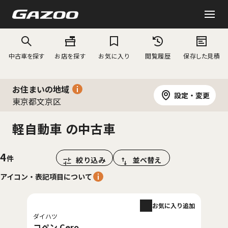
中古車を探す
お店を探す
お気に入り
閲覧履歴
保存した見積
お住まいの地域
設定・変更
東京都文京区
軽自動車 の中古車
4
絞り込み
並べ替え
アイコン・表記項目について
お気に入り追加
ダイハツ
コペン Cero