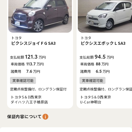
トヨタ
トヨタ
ピクシスジョイ F G SA3
ピクシスエポック L SA3
121.3
94.5
支払総額
万円
支払総額
万円
車両価格
113.7
万円
車両価格
88
万円
諸費用
7.6
万円
諸費用
6.5
万円
定期点検整備付、ロングラン保証付
定期点検整備付、ロングラン保
トヨタS＆D西東京
トヨタS＆D西東京
ダイハツ八王子楢原店
U-Car神明台
保証内容について