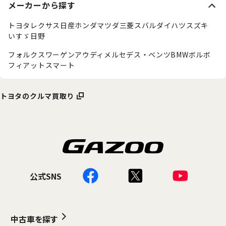
メーカーから探す
トヨタ
レクサス
日産
ホンダ
マツダ
三菱
スバル
ダイハツ
スズキ
いすゞ
日野
フォルクスワーゲン
アウディ
メルセデス・ベンツ
BMW
ボルボ
フィアット
スマート
トヨタのクルマ買取り
公式SNS
中古車を探す