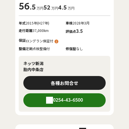
56
.5
52
4
.5
万円
万円
万円
年式
2015年(H27年)
車検
2028年3月
走行距離
37,000km
3.5
評価点
保証
ロングラン保証付
整備
定期点検整備付
修復歴
なし
ネッツ新潟
胎内中条店
各種お問合せ
0254-43-6500