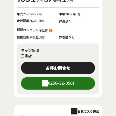
159
4
.2
万円
万円
万円
年式
2020年(R2年)
車検
2027年9月
走行距離
26,000km
4
評価点
保証
ロングラン保証付
整備
定期点検整備付
修復歴
なし
ネッツ新潟
三条店
各種お問合せ
0256-32-0561
お気に入り追加