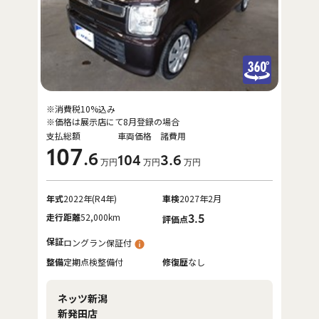
※消費税10%込み
※価格は展示店にて8月登録の場合
支払総額
車両価格
諸費用
107
.6
104
3
.6
万円
万円
万円
年式
2022年(R4年)
車検
2027年2月
走行距離
52,000km
3.5
評価点
保証
ロングラン保証付
整備
定期点検整備付
修復歴
なし
ネッツ新潟
新発田店