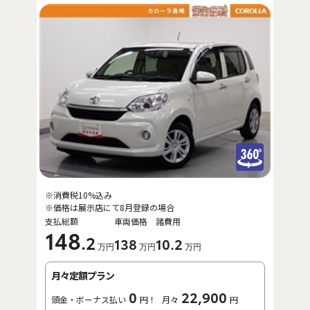
※消費税10%込み
※価格は展示店にて8月登録の場合
支払総額
車両価格
諸費用
148
.2
138
10
.2
万円
万円
万円
月々定額プラン
0
22,900
頭金・ボーナス払い
円！
月々
円