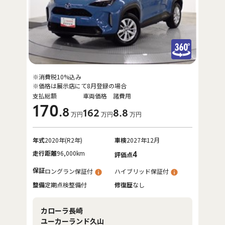
※消費税10%込み
※価格は展示店にて8月登録の場合
支払総額
車両価格
諸費用
170
.8
162
8
.8
万円
万円
万円
年式
2020年(R2年)
車検
2027年12月
走行距離
96,000km
4
評価点
保証
ロングラン保証付
ハイブリッド保証付
整備
定期点検整備付
修復歴
なし
カローラ長崎
ユーカーランド久山