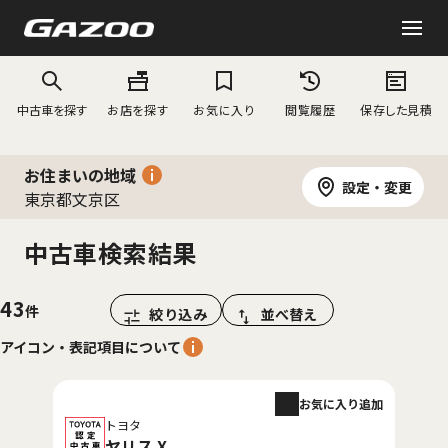
中古車を探す
お店を探す
お気に入り
閲覧履歴
保存した見積
お住まいの地域
設定・変更
東京都文京区
中古車検索結果
43
絞り込み
並べ替え
アイコン・表記項目について
お気に入り追加
トヨタ
ヤリス X