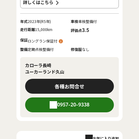
詳しくはこちら
年式
2023年(R5年)
車検
車検整備付
走行距離
15,000km
3.5
評価点
保証
ロングラン保証付
整備
定期点検整備付
修復歴
なし
カローラ長崎
ユーカーランド久山
各種お問合せ
0957-20-9338
お気に入り追加