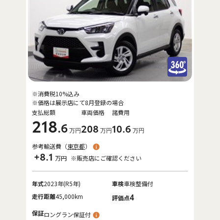
※消費税10%込み
※価格は展示店にて8月登録の場合
支払総額
車両価格
諸費用
218
.6
208
10
.6
万円
万円
万円
参考輸送費（
東京都
）
+8.1
万円
※販売店にご確認ください
年式
2023年(R5年)
車検
車検整備付
走行距離
45,000km
4
評価点
保証
ロングラン保証付