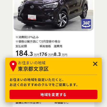
※消費税10%込み
※価格は展示店にて8月登録の場合
支払総額
車両価格
諸費用
184
.3
176
8
.3
万円
万円
万円
お住まいの地域
参考輸送費（
東京都
）
東京都文京区
+8.1
万円
※販売店にご確認ください
お住まいの地域を設定いただくと、
年式
2020年(R2年)
車検
2027年9月
お近くのおすすめのクルマをご提案します。
走行距離
70,000km
3.5
評価点
地域を変更する
保証
ロングラン保証付
整備
定期点検整備付
修復歴
なし