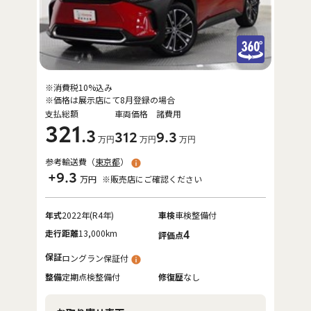
※消費税10%込み
※価格は展示店にて8月登録の場合
支払総額
車両価格
諸費用
321
.3
312
9
.3
万円
万円
万円
参考輸送費（
東京都
）
+9.3
万円
※販売店にご確認ください
年式
2022年(R4年)
車検
車検整備付
走行距離
13,000km
4
評価点
保証
ロングラン保証付
整備
定期点検整備付
修復歴
なし