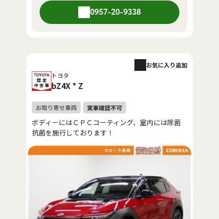
0957-20-9338
お気に入り追加
トヨタ
bZ4X * Z
ボディ－にはＣＰＣコーティング、室内には除菌
抗菌を施行しております！