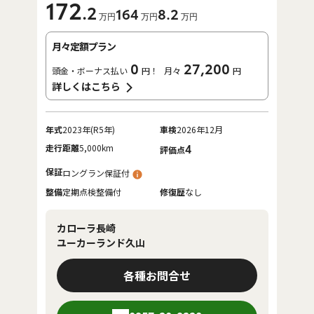
172
.2
164
8
.2
万円
万円
万円
月々定額プラン
0
27,200
頭金・ボーナス払い
円！
月々
円
詳しくはこちら
年式
2023年(R5年)
車検
2026年12月
走行距離
5,000km
4
評価点
保証
ロングラン保証付
整備
定期点検整備付
修復歴
なし
カローラ長崎
ユーカーランド久山
各種お問合せ