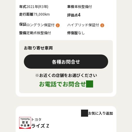
年式
2021年(R3年)
車検
車検整備付
走行距離
79,000km
4
評価点
保証
ロングラン保証付
ハイブリッド保証付
整備
定期点検整備付
修復歴
なし
お取り寄せ車両
各種お問合せ
※お近くの店舗をお選びください
お電話でお問合せ
お気に入り追加
トヨタ
ライズ Z