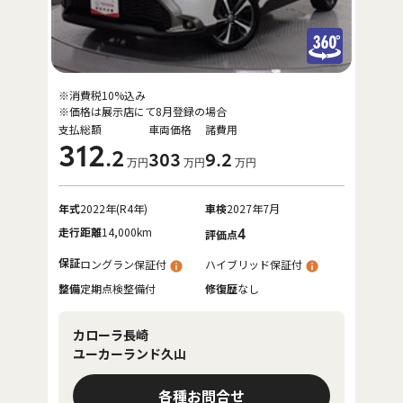
※消費税10%込み
※価格は展示店にて8月登録の場合
支払総額
車両価格
諸費用
312
.2
303
9
.2
万円
万円
万円
年式
2022年(R4年)
車検
2027年7月
走行距離
14,000km
4
評価点
保証
ロングラン保証付
ハイブリッド保証付
整備
定期点検整備付
修復歴
なし
カローラ長崎
ユーカーランド久山
各種お問合せ