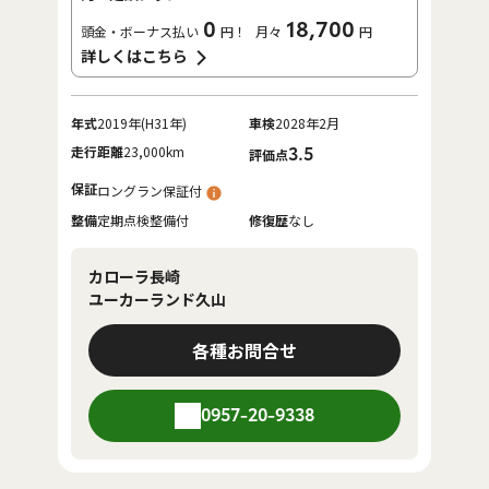
0
18,700
頭金・ボーナス払い
円！
月々
円
詳しくはこちら
年式
2019年(H31年)
車検
2028年2月
走行距離
23,000km
3.5
評価点
保証
ロングラン保証付
整備
定期点検整備付
修復歴
なし
カローラ長崎
ユーカーランド久山
各種お問合せ
0957-20-9338