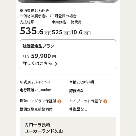
※消費税10%込み
※価格は展示店にて8月登録の場合
支払総額
車両価格
諸費用
535
.6
525
10
.6
万円
万円
万円
残価設定型プラン
59,900
月々
円
詳しくはこちら
年式
2025年(R7年)
車検
2028年4月
走行距離
25,000km
4
評価点
保証
ロングラン保証付
ハイブリッド保証付
整備
定期点検整備付
修復歴
なし
カローラ長崎
ユーカーランド久山