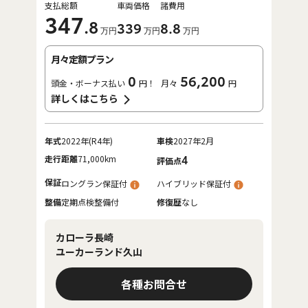
支払総額
車両価格
諸費用
347
.8
339
8
.8
万円
万円
万円
月々定額プラン
0
56,200
頭金・ボーナス払い
円！
月々
円
詳しくはこちら
年式
2022年(R4年)
車検
2027年2月
走行距離
71,000km
4
評価点
保証
ロングラン保証付
ハイブリッド保証付
整備
定期点検整備付
修復歴
なし
カローラ長崎
ユーカーランド久山
各種お問合せ