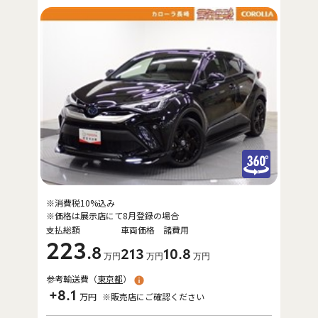
※消費税10%込み
※価格は展示店にて8月登録の場合
支払総額
車両価格
諸費用
223
.8
213
10
.8
万円
万円
万円
参考輸送費（
東京都
）
+8.1
万円
※販売店にご確認ください