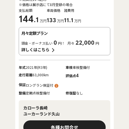
※価格は展示店にて8月登録の場合
支払総額
車両価格
諸費用
144
.1
133
11
.1
万円
万円
万円
月々定額プラン
0
22,000
頭金・ボーナス払い
円！
月々
円
詳しくはこちら
年式
2021年(R3年)
車検
車検整備付
走行距離
63,000km
4
評価点
保証
ロングラン保証付
整備
定期点検整備付
修復歴
なし
カローラ長崎
ユーカーランド久山
各種お問合せ