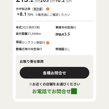
203
10
.2
万円
万円
万円
参考輸送費（
東京都
）
+8.1
万円
※販売店にご確認ください
年式
2021年(R3年)
車検
車検整備付
走行距離
37,000km
3.5
評価点
保証
ロングラン保証付
整備
定期点検整備付
修復歴
なし
お取り寄せ車両
各種お問合せ
※お近くの店舗をお選びください
お電話でお問合せ