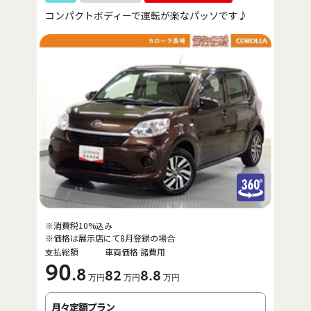
コンパクトボディーで運転が楽なパッソです♪
※消費税10%込み
※価格は展示店にて8月登録の場合
支払総額
車両価格
諸費用
90
.8
82
8
.8
万円
万円
万円
月々定額プラン