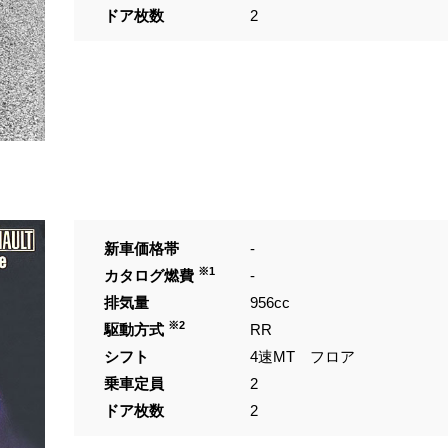
ドア枚数
2
新車価格帯
-
※1
カタログ燃費
-
排気量
956cc
※2
駆動方式
RR
シフト
4速MT フロア
乗車定員
2
ドア枚数
2