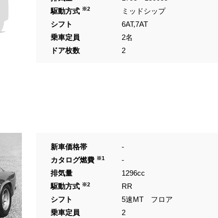
※2
駆動方式
ミッドシップ
シフト
6AT,7AT
乗車定員
2名
ドア枚数
2
新車価格帯
-
※1
カタログ燃費
-
排気量
1296cc
※2
駆動方式
RR
シフト
5速MT フロア
乗車定員
2