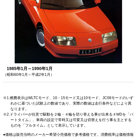
1985年1月～1990年1月
（昭和60年1月～平成2年1月）
1.燃費表示はWLTCモード、10・15モード又は10モード、JC08モードのいず
れかに基づいた試験上の数値であり、実際の数値は走行条件などにより異
なります。
2.ドライバーが任意で駆動を２輪・４輪を切り替える事が出来る４WDを「パ
ートタイム」、車両の設定で常時又は可変又は切替えを行う事を主とする
ものを「フルタイム」として表示しています。
価格は販売当時のメーカー希望小売価格で参考価格です。消費税率は価格情報