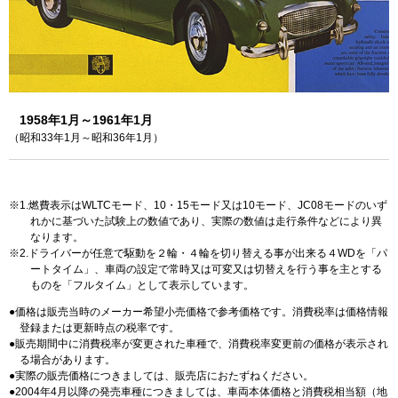
1958年1月～1961年1月
（昭和33年1月～昭和36年1月）
1.燃費表示はWLTCモード、10・15モード又は10モード、JC08モードのいず
れかに基づいた試験上の数値であり、実際の数値は走行条件などにより異
なります。
2.ドライバーが任意で駆動を２輪・４輪を切り替える事が出来る４WDを「パ
ートタイム」、車両の設定で常時又は可変又は切替えを行う事を主とする
ものを「フルタイム」として表示しています。
価格は販売当時のメーカー希望小売価格で参考価格です。消費税率は価格情報
登録または更新時点の税率です。
販売期間中に消費税率が変更された車種で、消費税率変更前の価格が表示され
る場合があります。
実際の販売価格につきましては、販売店におたずねください。
2004年4月以降の発売車種につきましては、車両本体価格と消費税相当額（地