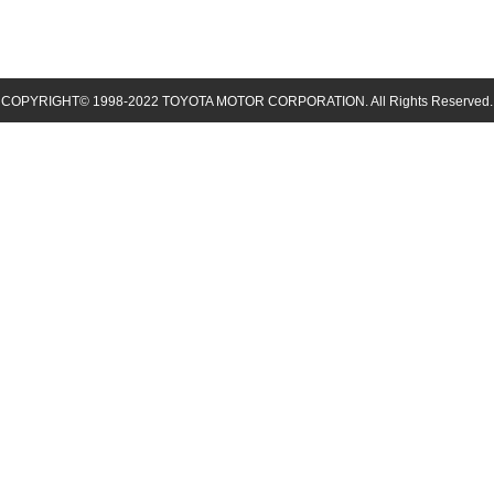
COPYRIGHT© 1998-
2022
TOYOTA MOTOR CORPORATION. All Rights Reserved.