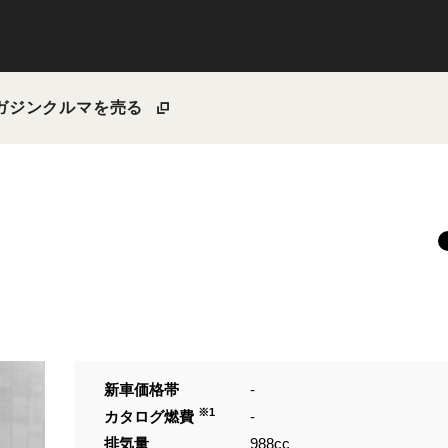
ガジン
クルマを売る
新車価格帯
-
※1
カタログ燃費
-
排気量
988cc