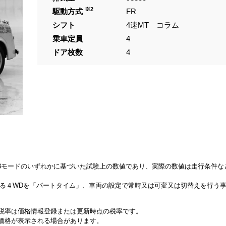
※2
駆動方式
FR
シフト
4速MT コラム
乗車定員
4
ドア枚数
4
、JC08モードのいずれかに基づいた試験上の数値であり、実際の数値は走行条件
来る４WDを「パートタイム」、車両の設定で常時又は可変又は切替えを行う
税率は価格情報登録または更新時点の税率です。
価格が表示される場合があります。