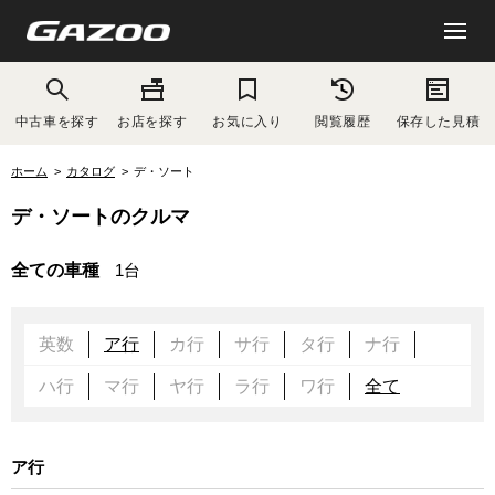
中古車を探す
お店を探す
お気に入り
閲覧履歴
保存した見積
ホーム
カタログ
デ・ソート
デ・ソートのクルマ
全ての車種
1台
英数
ア行
カ行
サ行
タ行
ナ行
ハ行
マ行
ヤ行
ラ行
ワ行
全て
ア行