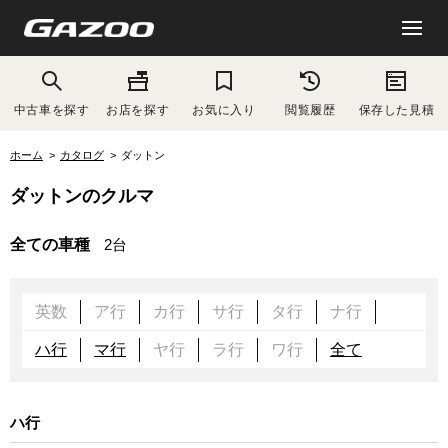
中古車を探す
お店を探す
お気に入り
閲覧履歴
保存した見積
ホーム
カタログ
ダットン
ダットンのクルマ
全ての車種
2台
英数
ア行
カ行
サ行
タ行
ナ行
ハ行
マ行
ヤ行
ラ行
ワ行
全て
ハ行