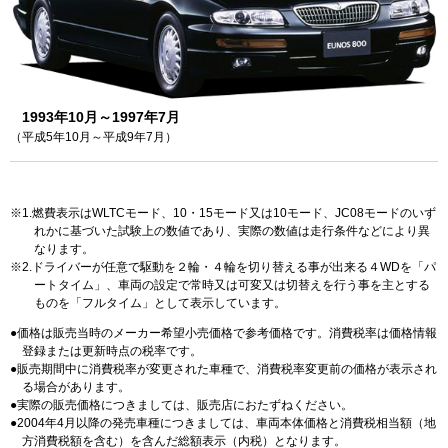
1993年10月～1997年7月
（平成5年10月～平成9年7月）
1.燃費表示はWLTCモード、10・15モード又は10モード、JC08モードのいず
れかに基づいた試験上の数値であり、実際の数値は走行条件などにより異
なります。
2.ドライバーが任意で駆動を２輪・４輪を切り替える事が出来る４WDを「パ
ートタイム」、車両の設定で常時又は可変又は切替えを行う事を主とする
ものを「フルタイム」として表示しています。
価格は販売当時のメーカー希望小売価格で参考価格です。消費税率は価格情報
登録または更新時点の税率です。
販売期間中に消費税率が変更された車種で、消費税率変更前の価格が表示され
る場合があります。
実際の販売価格につきましては、販売店におたずねください。
2004年4月以降の発売車種につきましては、車両本体価格と消費税相当額（地
方消費税額を含む）を含んだ総額表示（内税）となります。