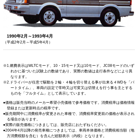
1990年2月～1993年4月
（平成2年2月～平成5年4月）
1.燃費表示はWLTCモード、10・15モード又は10モード、JC08モードのいず
れかに基づいた試験上の数値であり、実際の数値は走行条件などにより異
なります。
2.ドライバーが任意で駆動を２輪・４輪を切り替える事が出来る４WDを「パ
ートタイム」、車両の設定で常時又は可変又は切替えを行う事を主とする
ものを「フルタイム」として表示しています。
価格は販売当時のメーカー希望小売価格で参考価格です。消費税率は価格情報
登録または更新時点の税率です。
販売期間中に消費税率が変更された車種で、消費税率変更前の価格が表示され
る場合があります。
実際の販売価格につきましては、販売店におたずねください。
2004年4月以降の発売車種につきましては、車両本体価格と消費税相当額（地
方消費税額を含む）を含んだ総額表示（内税）となります。