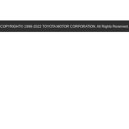
COPYRIGHT© 1998-
2022
TOYOTA MOTOR CORPORATION. All Rights Reserved.