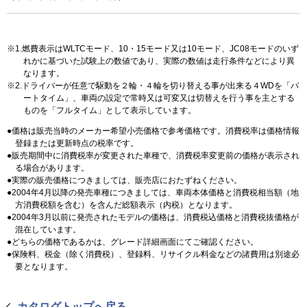
1.燃費表示はWLTCモード、10・15モード又は10モード、JC08モードのいず
れかに基づいた試験上の数値であり、実際の数値は走行条件などにより異
なります。
2.ドライバーが任意で駆動を２輪・４輪を切り替える事が出来る４WDを「パ
ートタイム」、車両の設定で常時又は可変又は切替えを行う事を主とする
ものを「フルタイム」として表示しています。
価格は販売当時のメーカー希望小売価格で参考価格です。消費税率は価格情報
登録または更新時点の税率です。
販売期間中に消費税率が変更された車種で、消費税率変更前の価格が表示され
る場合があります。
実際の販売価格につきましては、販売店におたずねください。
2004年4月以降の発売車種につきましては、車両本体価格と消費税相当額（地
方消費税額を含む）を含んだ総額表示（内税）となります。
2004年3月以前に発売されたモデルの価格は、消費税込価格と消費税抜価格が
混在しています。
どちらの価格であるかは、グレード詳細画面にてご確認ください。
保険料、税金（除く消費税）、登録料、リサイクル料金などの諸費用は別途必
要となります。
カタログトップへ戻る