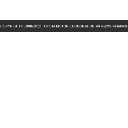
COPYRIGHT© 1998-
2022
TOYOTA MOTOR CORPORATION. All Rights Reserved.