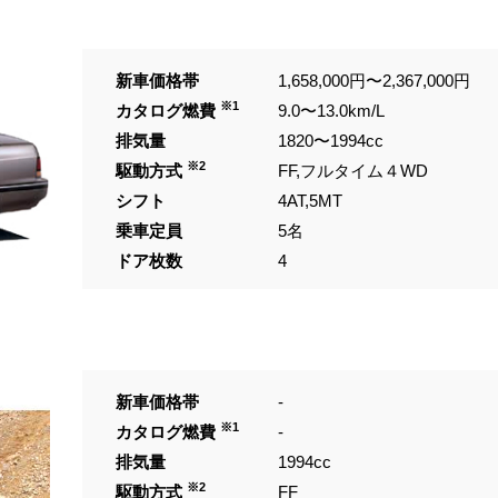
新車価格帯
1,658,000円〜2,367,000円
※1
カタログ燃費
9.0〜13.0km/L
排気量
1820〜1994cc
※2
駆動方式
FF,フルタイム４WD
シフト
4AT,5MT
乗車定員
5名
ドア枚数
4
新車価格帯
-
※1
カタログ燃費
-
排気量
1994cc
※2
駆動方式
FF