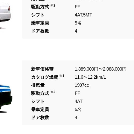
※2
駆動方式
FF
シフト
4AT,5MT
乗車定員
5名
ドア枚数
4
新車価格帯
1,889,000円〜2,088,000円
※1
カタログ燃費
11.6〜12.2km/L
排気量
1997cc
※2
駆動方式
FF
シフト
4AT
乗車定員
5名
ドア枚数
4