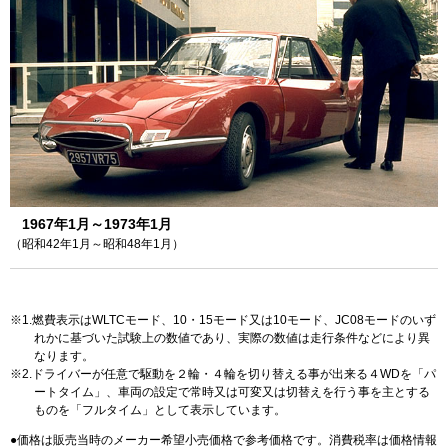
1967年1月～1973年1月
（昭和42年1月～昭和48年1月）
1.燃費表示はWLTCモード、10・15モード又は10モード、JC08モードのいず
れかに基づいた試験上の数値であり、実際の数値は走行条件などにより異
なります。
2.ドライバーが任意で駆動を２輪・４輪を切り替える事が出来る４WDを「パ
ートタイム」、車両の設定で常時又は可変又は切替えを行う事を主とする
ものを「フルタイム」として表示しています。
価格は販売当時のメーカー希望小売価格で参考価格です。消費税率は価格情報