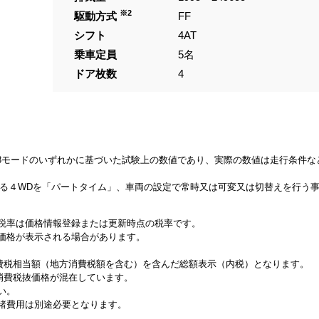
※2
駆動方式
FF
シフト
4AT
乗車定員
5名
ドア枚数
4
、JC08モードのいずれかに基づいた試験上の数値であり、実際の数値は走行条件
来る４WDを「パートタイム」、車両の設定で常時又は可変又は切替えを行う
税率は価格情報登録または更新時点の税率です。
価格が表示される場合があります。
消費税相当額（地方消費税額を含む）を含んだ総額表示（内税）となります。
と消費税抜価格が混在しています。
い。
諸費用は別途必要となります。